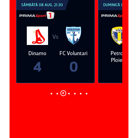
SÂMBĂTĂ 08 AUG, 21:30
DUMINICĂ 09 AUG, 1
Vs
V
eda
Dinamo
FC Voluntari
Petrolul
Ploieşti
4
0