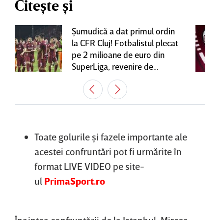
Citește și
Şumudică a dat primul ordin
la CFR Cluj! Fotbalistul plecat
pe 2 milioane de euro din
SuperLiga, revenire de
senzaţie în Gruia
Toate golurile şi fazele importante ale
acestei confruntări pot fi urmărite în
format LIVE VIDEO pe site-
ul
PrimaSport.ro
Înaintea confruntării de la Istanbul, Mircea