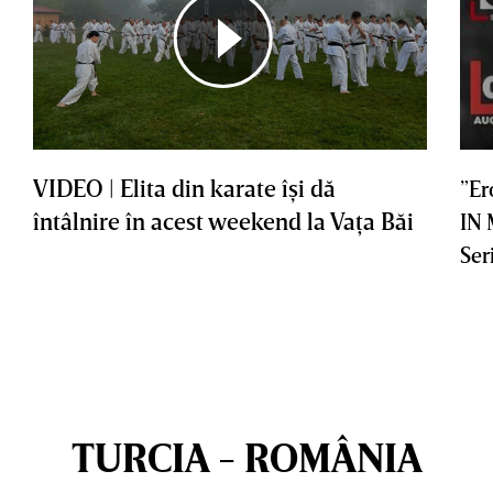
VIDEO | Elita din karate îşi dă
”Er
întâlnire în acest weekend la Vaţa Băi
IN
Ser
TURCIA - ROMÂNIA