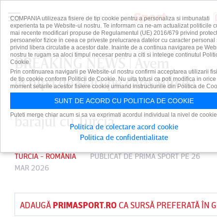
COMPANIA utilizeaza fisiere de tip cookie pentru a personaliza si imbunatati
experienta ta pe Website-ul nostru. Te informam ca ne-am actualizat politicile c
mai recente modificari propuse de Regulamentul (UE) 2016/679 privind protect
persoanelor fizice in ceea ce priveste prelucrarea datelor cu caracter personal 
privind libera circulatie a acestor date. Inainte de a continua navigarea pe Web
nostru te rugam sa aloci timpul necesar pentru a citi si intelege continutul Politi
BREAKING NEWS | Avem
Cookie.
Prin continuarea navigarii pe Website-ul nostru confirmi acceptarea utilizarii fis
echipa de start pe care Mircea
de tip cookie conform Politicii de Cookie. Nu uita totusi ca poti modifica in orice
moment setarile acestor fisiere cookie urmand instructiunile din Politica de Coo
Lucescu o va trimite în teren la
SUNT DE ACORD CU POLITICA DE COOKIE
Puteti merge chiar acum si sa va exprimati acordul individual la nivel de cookie
barajul cu Turcia
Politica de colectare acord cookie
Politica de confidentialitate
TURCIA - ROMÂNIA
PUBLICAT DE
PRIMA SPORT
PE 26
MAR 2026
ADAUGĂ
PRIMASPORT.RO
CA SURSĂ PREFERATĂ ÎN 