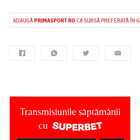
ADAUGĂ
PRIMASPORT.RO
CA SURSĂ PREFERATĂ ÎN 
Transmisiunile săptămânii
cu