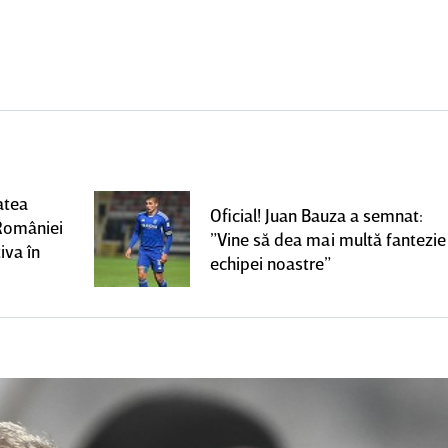
atea
Oficial! Juan Bauza a semnat:
României
”Vine să dea mai multă fantezie
iva în
echipei noastre”