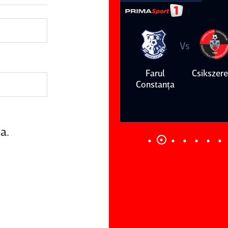
Vs
Vs
Farul
Csikszereda
Dinamo
FC Volunt
Constanţa
a.