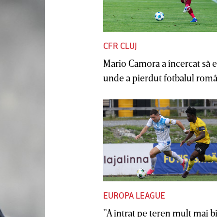
CFR CLUJ
Mario Camora a încercat să e
unde a pierdut fotbalul român
EUROPA LEAGUE
”A intrat pe teren mult mai b