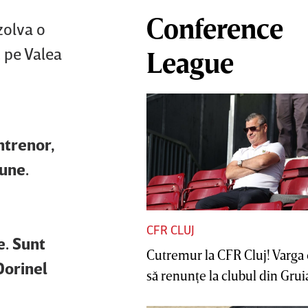
Conference
zolva o
t pe Valea
League
ntrenor,
pune.
CFR CLUJ
e. Sunt
Cutremur la CFR Cluj! Varga 
Dorinel
să renunţe la clubul din Gruia 