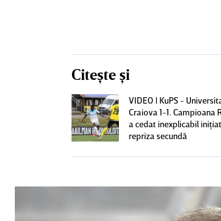
Citește și
VIDEO | KuPS - Universit
 o lasă pe ”U”
Craiova 1-1. Campioana 
club de tradiţie
a cedat inexplicabil iniţiat
repriza secundă