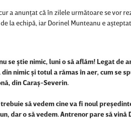
r a anunţat că în zilele următoare se vor re
 de la echipă, iar Dorinel Munteanu e aştepta
nu se ştie nimic, luni o să aflăm! Legat de a
 din nimic şi totul a rămas în aer, cum se s
onă, din Caraş-Severin.
 trebuie să vedem cine va fi noul preşedint
pun, dar o să vedem. Antrenor pare să vină 