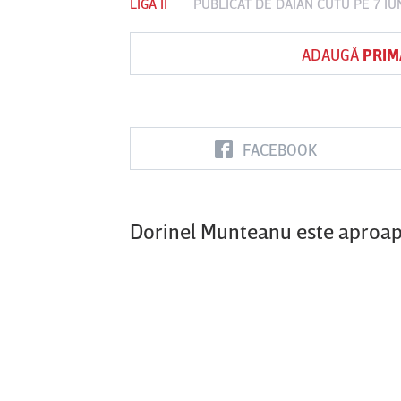
LIGA II
PUBLICAT DE
DAIAN CUTU
PE 7 IU
ADAUGĂ
PRIM
Vs
FC Botoşani
Corvinul
Sepsi OSK S
Hunedoara
Gheorghe
FACEBOOK
Dorinel Munteanu este aproape 