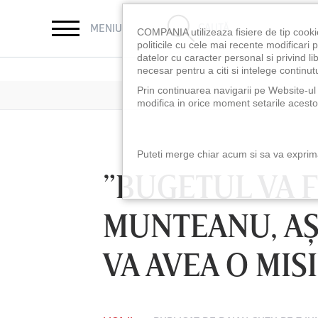
CAUTĂ
MENIU
COMPANIA utilizeaza fisiere de tip cooki
politicile cu cele mai recente modificar
datelor cu caracter personal si privind l
necesar pentru a citi si intelege continutu
Prin continuarea navigarii pe Website-ul n
modifica in orice moment setarile acestor
Puteti merge chiar acum si sa va exprimat
”BUGETUL VA F
MUNTEANU, AŞ
VA AVEA O MIS
LUNI 10 AUG, 18:30
LUNI 10 AUG, 21:3