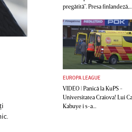
pregătită”. Presa finlandeză,..
EUROPA LEAGUE
VIDEO | Panică la KuPS -
Universitatea Craiova! Lui C
ţi
Kabuye i s-a...
ic.