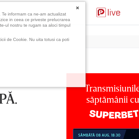
×
u. Te informam ca ne-am actualizat
izice in ceea ce priveste prelucrarea
te-ul nostru te rugam sa aloci timpul
icii de Cookie. Nu uita totusi ca poti
Transmisiunil
PĂ.
săptămânii c
MBĂTĂ 08 AUG, 18:30
SÂMBĂTĂ 08 AUG, 21:30