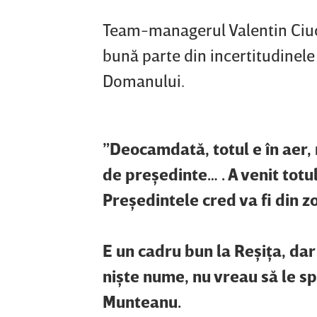
Team-managerul Valentin Ciucu
bună parte din incertitudinele
Domanului.
”Deocamdată, totul e în aer, 
de preşedinte… . A venit totul
Preşedintele cred va fi din z
E un cadru bun la Reşiţa, dar
nişte nume, nu vreau să le s
Munteanu.