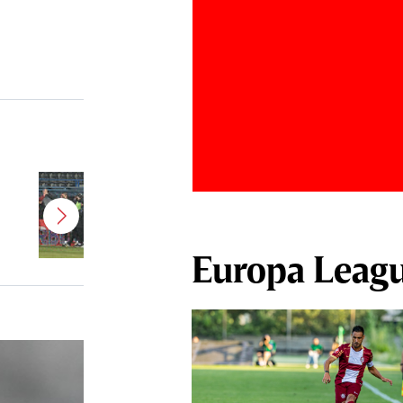
Jucătorul dorit de Pancu în
Giuleşti vrea să rupă contractul cu
CFR Cluj: ”A făcut notificare la
club”
Europa Leag