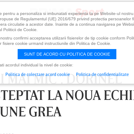
e pentru a personaliza si imbunatati experienta ta pe Website-ul nostr
i propuse de Regulamentul (UE) 2016/679 privind protectia persoanelor f
ibera circulatie a acestor date. Inainte de a continua navigarea pe Websi
l Politicii de Cookie.
ostru confirmi acceptarea utilizarii fisierelor de tip cookie conform Polit
 fisiere cookie urmand instructiunile din Politica de Cookie.
SUNT DE ACORD CU POLITICA DE COOKIE
i acordul individual la nivel de cookie:
I MAI MIC”. DORINEL
Politica de colectare acord cookie
Politica de confidentialitate
TEPTAT LA NOUA ECHI
IUNE GREA
0
VINERI 07 AUG, 21:00
SÂ