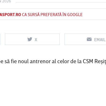
N 2026
ASPORT.RO
CA SURSĂ PREFERATĂ ÎN GOOGLE
Vs
Vs
f
FCSB
UTA Arad
Rapid
X
EMAIL
să fie noul antrenor al celor de la CSM Reşiţ