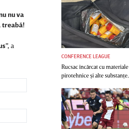
anu nu va
ă treabă!
s”,
a
CONFERENCE LEAGUE
Rucsac încărcat cu materiale
pirotehnice şi alte substanţe, 