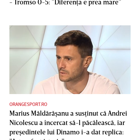
- Tromso 0-5: ”Diferenţa e prea mare”
ORANGESPORT.RO
Marius Măldărăşanu a susţinut că Andrei
Nicolescu a încercat să-l păcălească, iar
preşedintele lui Dinamo i-a dat replica: