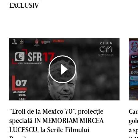
EXCLUSIV
”Eroii de la Mexico 70”, proiecţie
Cam
specială IN MEMORIAM MIRCEA
gol
LUCESCU, la Serile Filmului
a s