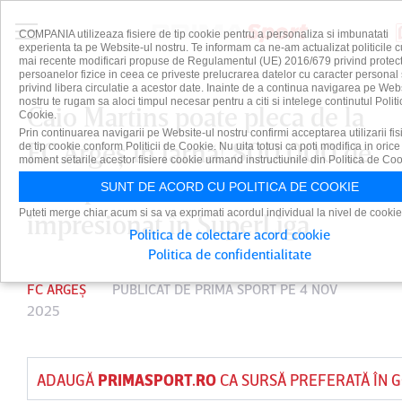
COMPANIA utilizeaza fisiere de tip cookie pentru a personaliza si imbunatati
experienta ta pe Website-ul nostru. Te informam ca ne-am actualizat politicile c
mai recente modificari propuse de Regulamentul (UE) 2016/679 privind protect
persoanelor fizice in ceea ce priveste prelucrarea datelor cu caracter personal 
privind libera circulatie a acestor date. Inainte de a continua navigarea pe Web
nostru te rugam sa aloci timpul necesar pentru a citi si intelege continutul Politi
Caio Martins poate pleca de la
Cookie.
Prin continuarea navigarii pe Website-ul nostru confirmi acceptarea utilizarii fis
FC Argeş în iarnă! 800.000 de
de tip cookie conform Politicii de Cookie. Nu uita totusi ca poti modifica in orice
moment setarile acestor fisiere cookie urmand instructiunile din Politica de Coo
euro pentru brazilianul care a
SUNT DE ACORD CU POLITICA DE COOKIE
Puteti merge chiar acum si sa va exprimati acordul individual la nivel de cookie
impresionat în SuperLiga
Politica de colectare acord cookie
Politica de confidentialitate
FC ARGEȘ
PUBLICAT DE
PRIMA SPORT
PE 4 NOV
2025
ADAUGĂ
PRIMASPORT.RO
CA SURSĂ PREFERATĂ ÎN 