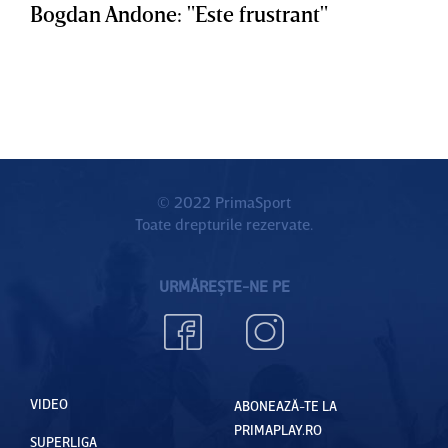
Bogdan Andone: "Este frustrant"
© 2022 PrimaSport
Toate drepturile rezervate.
URMĂREȘTE-NE PE
VIDEO
ABONEAZĂ-TE LA
PRIMAPLAY.RO
SUPERLIGA