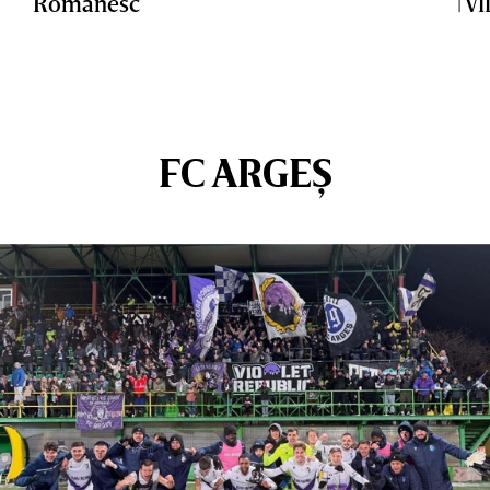
Românesc
| V
FC ARGEȘ