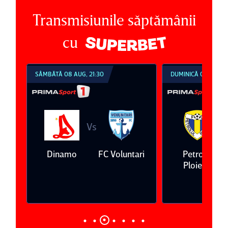
Transmisiunile săptămânii
cu
SÂMBĂTĂ 08 AUG, 21:30
DUMINICĂ 09 AUG, 1
Vs
V
eda
Dinamo
FC Voluntari
Petrolul
Ploieşti