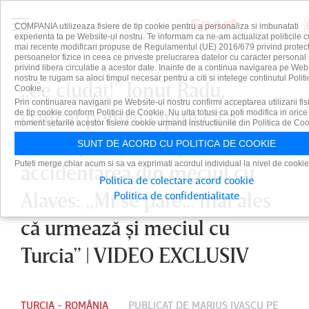
COMPANIA utilizeaza fisiere de tip cookie pentru a personaliza si imbunatati
experienta ta pe Website-ul nostru. Te informam ca ne-am actualizat politicile c
mai recente modificari propuse de Regulamentul (UE) 2016/679 privind protect
persoanelor fizice in ceea ce priveste prelucrarea datelor cu caracter personal 
privind libera circulatie a acestor date. Inainte de a continua navigarea pe Web
nostru te rugam sa aloci timpul necesar pentru a citi si intelege continutul Politi
„Ce ciudat!” Ionuţ Radu,
Cookie.
Prin continuarea navigarii pe Website-ul nostru confirmi acceptarea utilizarii fis
criticat pentru faptul că a
de tip cookie conform Politicii de Cookie. Nu uita totusi ca poti modifica in orice
moment setarile acestor fisiere cookie urmand instructiunile din Politica de Coo
rămas pe teren după
SUNT DE ACORD CU POLITICA DE COOKIE
Puteti merge chiar acum si sa va exprimati acordul individual la nivel de cookie
accidentarea din meciul cu
Politica de colectare acord cookie
Alaves: „Mi se pare... mai ales
Politica de confidentialitate
că urmează şi meciul cu
Turcia” | VIDEO EXCLUSIV
TURCIA - ROMÂNIA
PUBLICAT DE
MARIUS IVAŞCU
PE