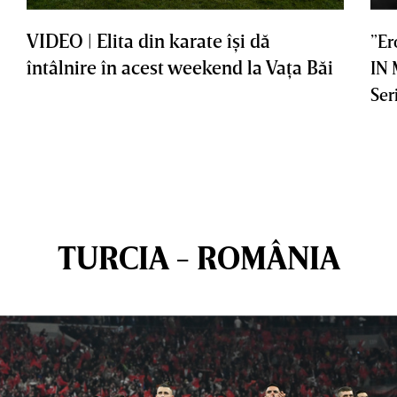
VIDEO | Elita din karate îşi dă
”Er
întâlnire în acest weekend la Vaţa Băi
IN
Ser
TURCIA - ROMÂNIA