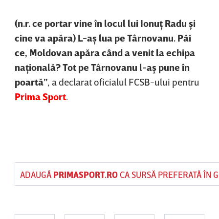
(n.r. ce portar vine în locul lui Ionuţ Radu şi
cine va apăra) L-aş lua pe Târnovanu. Păi
ce, Moldovan apăra când a venit la echipa
naţională? Tot pe Târnovanu l-aş pune în
poartă”
, a declarat oficialul FCSB-ului pentru
Prima Sport
.
ADAUGĂ
PRIMASPORT.RO
CA SURSĂ PREFERATĂ ÎN 