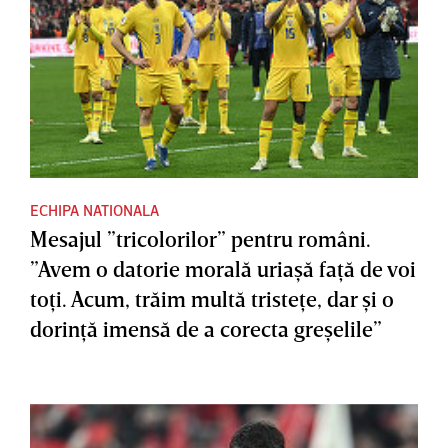
ECHIPA NATIONALA
Mesajul ”tricolorilor” pentru români.
”Avem o datorie morală uriaşă faţă de voi
toţi. Acum, trăim multă tristeţe, dar şi o
dorinţă imensă de a corecta greşelile”