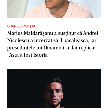
ORANGESPORT.RO
Marius Măldărăşanu a susţinut că Andrei
Nicolescu a încercat să-l păcălească, iar
preşedintele lui Dinamo i-a dat replica:
”Asta a fost istoria”