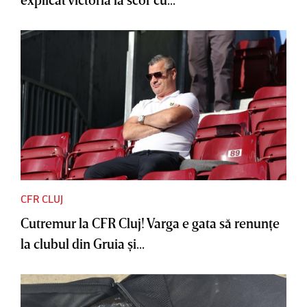
CFR CLUJ
Cutremur la CFR Cluj! Varga e gata să renunţe
la clubul din Gruia şi...