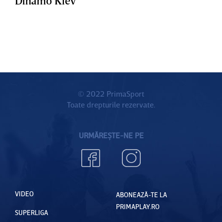
Dinamo Kiev
© 2022 PrimaSport
Toate drepturile rezervate.
URMĂREȘTE-NE PE
VIDEO
ABONEAZĂ-TE LA
PRIMAPLAY.RO
SUPERLIGA