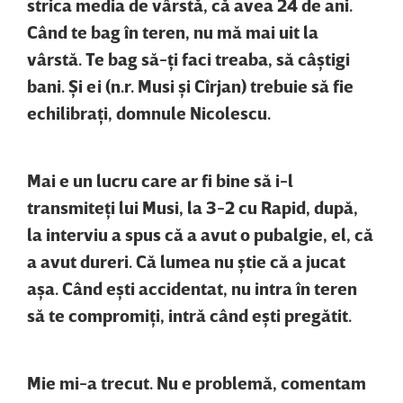
strica media de vârstă, că avea 24 de ani.
Când te bag în teren, nu mă mai uit la
vârstă. Te bag să-ţi faci treaba, să câştigi
bani. Şi ei (n.r. Musi şi Cîrjan) trebuie să fie
echilibraţi, domnule Nicolescu.
Mai e un lucru care ar fi bine să i-l
transmiteţi lui Musi, la 3-2 cu Rapid, după,
la interviu a spus că a avut o pubalgie, el, că
a avut dureri. Că lumea nu ştie că a jucat
aşa. Când eşti accidentat, nu intra în teren
să te compromiţi, intră când eşti pregătit.
Mie mi-a trecut. Nu e problemă, comentam