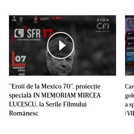
”Eroii de la Mexico 70”, proiecţie
Cam
specială IN MEMORIAM MIRCEA
gol
LUCESCU, la Serile Filmului
a s
Românesc
| V