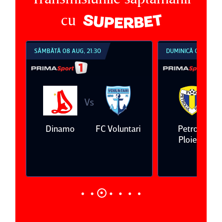
cu
 08 AUG, 21:30
DUMINICĂ 09 AUG, 18:30
Vs
Vs
namo
FC Voluntari
Petrolul
Oţelul Galaţi
Ploieşti