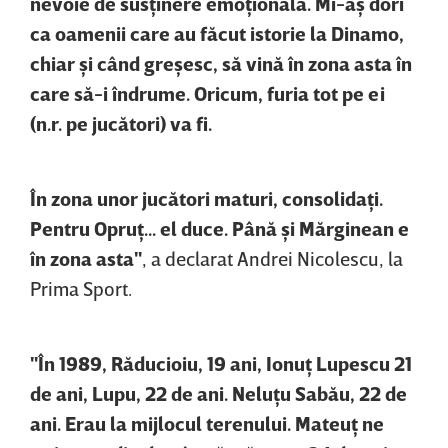
nevoie de susţinere emoţională. Mi-aş dori
ca oamenii care au făcut istorie la Dinamo,
chiar şi când greşesc, să vină în zona asta în
care să-i îndrume. Oricum, furia tot pe ei
(n.r. pe jucători) va fi.
În zona unor jucători maturi, consolidaţi.
Pentru Opruţ... el duce. Până şi Mărginean e
în zona asta"
,
a declarat Andrei Nicolescu, la
Prima Sport.
"În 1989, Răducioiu, 19 ani, Ionuţ Lupescu 21
de ani, Lupu, 22 de ani. Neluţu Sabău, 22 de
ani. Erau la mijlocul terenului. Mateuţ ne