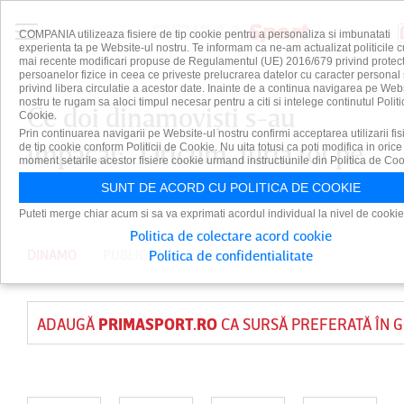
COMPANIA utilizeaza fisiere de tip cookie pentru a personaliza si imbunatati
experienta ta pe Website-ul nostru. Te informam ca ne-am actualizat politicile c
mai recente modificari propuse de Regulamentul (UE) 2016/679 privind protect
persoanelor fizice in ceea ce priveste prelucrarea datelor cu caracter personal 
privind libera circulatie a acestor date. Inainte de a continua navigarea pe Web
nostru te rugam sa aloci timpul necesar pentru a citi si intelege continutul Politi
Ce doi dinamovişti s-au
Cookie.
Prin continuarea navigarii pe Website-ul nostru confirmi acceptarea utilizarii fis
împăcat: ”Oricum, furia tot pe
de tip cookie conform Politicii de Cookie. Nu uita totusi ca poti modifica in orice
moment setarile acestor fisiere cookie urmand instructiunile din Politica de Coo
ei va fi!” | VIDEO EXCLUSIV
SUNT DE ACORD CU POLITICA DE COOKIE
Puteti merge chiar acum si sa va exprimati acordul individual la nivel de cookie
Politica de colectare acord cookie
DINAMO
PUBLICAT PE 3 IUN 2026
Politica de confidentialitate
ADAUGĂ
PRIMASPORT.RO
CA SURSĂ PREFERATĂ ÎN 