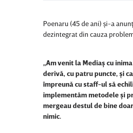
Poenaru (45 de ani) şi-a anun
dezintegrat din cauza problemel
„Am venit la Mediaş cu inima
derivă, cu patru puncte, şi c
împreună cu staff-ul să echi
implementăm metodele şi prin
mergeau destul de bine doar 
nimic.