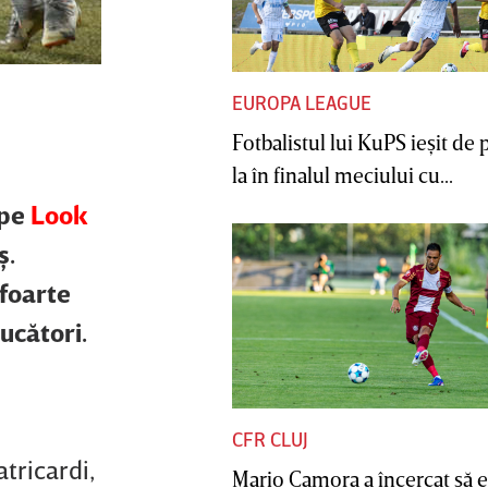
EUROPA LEAGUE
Fotbalistul lui KuPS ieşit de 
la în finalul meciului cu...
 pe
Look
ş.
 foarte
ucători.
CFR CLUJ
atricardi,
Mario Camora a încercat să e