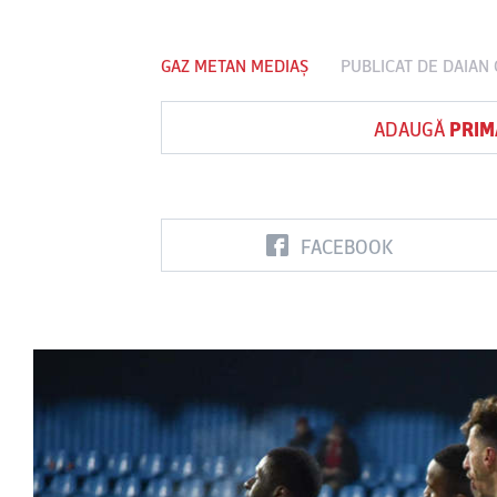
GAZ METAN MEDIAȘ
PUBLICAT DE
DAIAN
Vs
ADAUGĂ
PRIM
FC Botoşani
Corvinul
Sepsi OSK S
Hunedoara
Gheorghe
FACEBOOK