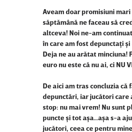
Aveam doar promisiuni mari d
săptămână ne faceau să cred
altceva! Noi ne-am continuat
în care am fost depunctaţi şi
Deja ne au arătat minciuna! F
euro nu este că nu ai, ci NU V
De aici am tras concluzia că
depunctări, iar jucători care
stop: nu mai vrem! Nu sunt pl
puncte şi tot aşa…aşa s-a aju
jucători, ceea ce pentru min