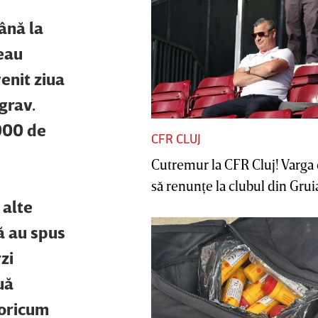
ână la
eau
enit ziua
grav.
.000 de
CFR CLUJ
Cutremur la CFR Cluj! Varga 
să renunţe la clubul din Gruia 
 alte
ă au spus
zi
uă
 oricum