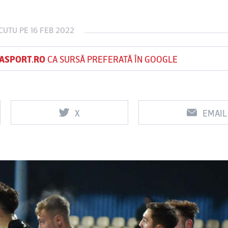
 CUTU
PE 16 FEB 2022
Vs
Vs
ASPORT.RO
CA SURSĂ PREFERATĂ ÎN GOOGLE
f
FCSB
UTA Arad
Rapid
0
0
X
EMAIL