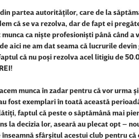
in partea autorităţilor, care de la săptăm
em că se va rezolva, dar de fapt ei pregăt
 munca ca nişte profesionişti până când a v
 de aici ne am dat seama că lucrurile devin 
aptul că nu poşi rezolva acel litigiu de 50
REI!
 facem munca în zadar pentru că vor urma şi
 au fost exemplari în toată această perioad
ătiţi, faptul că peste o săptămână mai pier
ns la decizia lor, aseară au plecat opt – no
e înseamnă sfârşitul acestui club pentru că