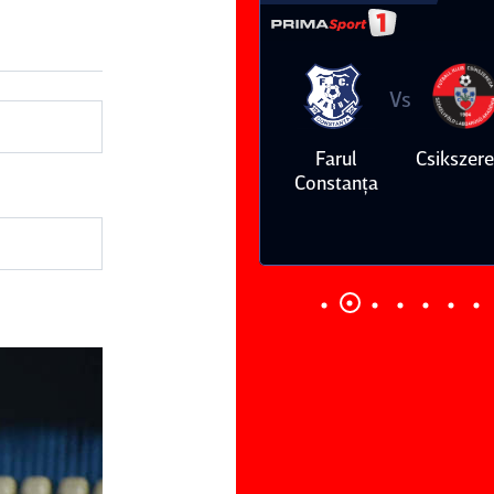
Vs
Vs
Farul
Csikszereda
Dinamo
FC Volunt
Constanţa