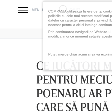
CAUTĂ
MENIU
COMPANIA utilizeaza fisiere de tip cooki
politicile cu cele mai recente modificar
datelor cu caracter personal si privind l
necesar pentru a citi si intelege continutu
Prin continuarea navigarii pe Website-ul n
modifica in orice moment setarile acestor
Puteti merge chiar acum si sa va exprimat
CE JUCĂTORI 
PENTRU MECIU
POENARU AR PU
CARE SĂ PUNĂ
LUNI 10 AUG, 18:30
LUNI 10 AUG, 21:3