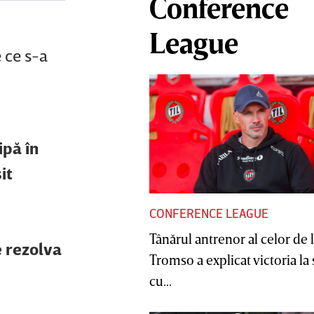
Conference
League
 ce s-a
ipă în
it
CONFERENCE LEAGUE
Tânărul antrenor al celor de 
e rezolva
Tromso a explicat victoria la
cu...