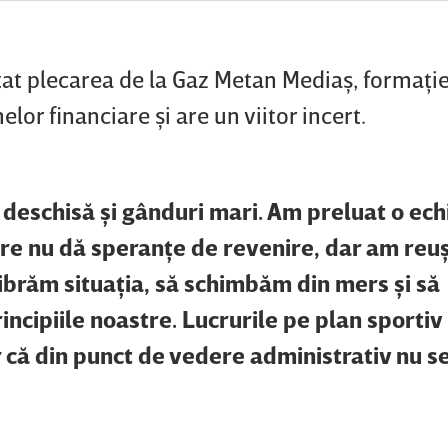
ţat plecarea de la Gaz Metan Mediaş, formaţie
or financiare şi are un viitor incert.
 deschisă şi gânduri mari. Am preluat o ech
are nu dă speranţe de revenire, dar am reuş
librăm situaţia, să schimbăm din mers şi să
cipiile noastre. Lucrurile pe plan sportiv
că din punct de vedere administrativ nu s