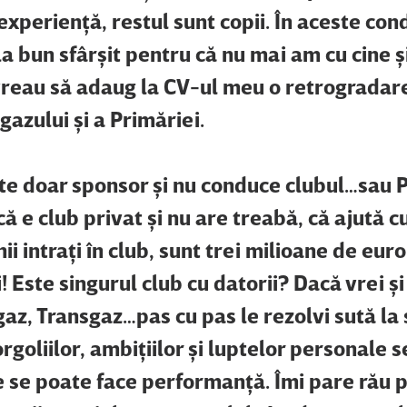
xperienţă, restul sunt copii. În aceste cond
a bun sfârşit pentru că nu mai am cu cine ş
reau să adaug la CV-ul meu o retrogradar
azului şi a Primăriei.
ste doar sponsor şi nu conduce clubul…sau 
ă e club privat şi nu are treabă, că ajută 
i intraţi în club, sunt trei milioane de euro
! Este singurul club cu datorii? Dacă vrei şi
az, Transgaz…pas cu pas le rezolvi sută la s
rgoliilor, ambiţiilor şi luptelor personale s
 se poate face performanţă. Îmi pare rău 