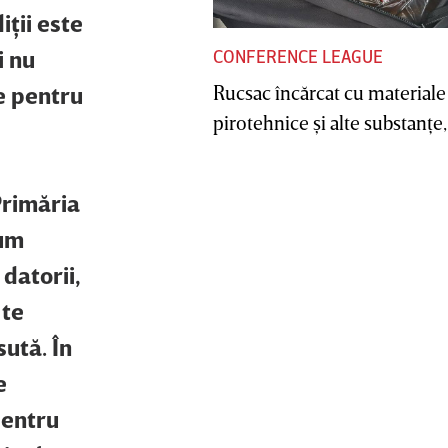
iţii este
i nu
CONFERENCE LEAGUE
Rucsac încărcat cu materiale
e pentru
pirotehnice şi alte substanţe, 
Primăria
cum
 datorii,
 te
ută. În
e
pentru