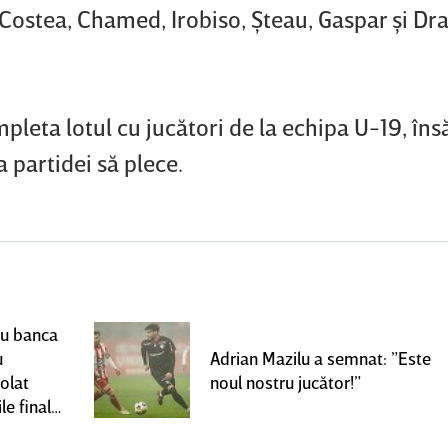
Costea, Chamed, Irobiso, Şteau, Gaspar şi Dr
leta lotul cu jucători de la echipa U-19, îns
a partidei să plece.
ru banca
u
Adrian Mazilu a semnat: ”Este
olat
noul nostru jucător!”
le finale