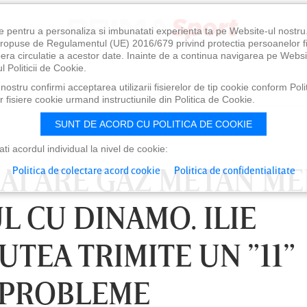
e pentru a personaliza si imbunatati experienta ta pe Website-ul nostr
i propuse de Regulamentul (UE) 2016/679 privind protectia persoanelor f
ibera circulatie a acestor date. Inainte de a continua navigarea pe Websi
l Politicii de Cookie.
ostru confirmi acceptarea utilizarii fisierelor de tip cookie conform Polit
 fisiere cookie urmand instructiunile din Politica de Cookie.
SUNT DE ACORD CU POLITICA DE COOKIE
i acordul individual la nivel de cookie:
MAI ARE GAZ METAN ME
Politica de colectare acord cookie
Politica de confidentialitate
L CU DINAMO. ILIE
TEA TRIMITE UN ”11”
 PROBLEME
0
VINERI 07 AUG, 21:00
SÂ