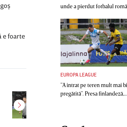
agoş
unde a pierdut fotbalul român
ă e foarte
EUROPA LEAGUE
”A intrat pe teren mult mai b
pregătită”. Presa finlandeză,..
Antonio Folha a fost demis de la
CFR Cluj! Alţi 3 jucători sunt OUT