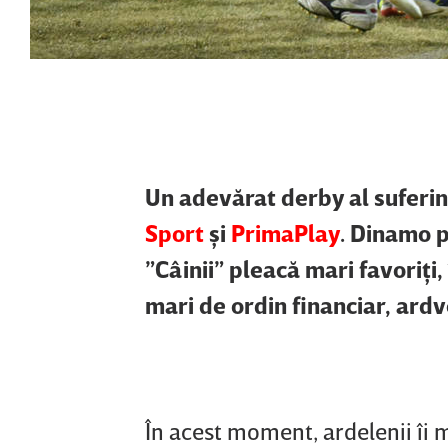
Un adevărat derby al suferinţ
Sport
şi
PrimaPlay
. Dinamo p
”Câinii” pleacă mari favoriţi
mari de ordin financiar, ardv
În acest moment, ardelenii îi m