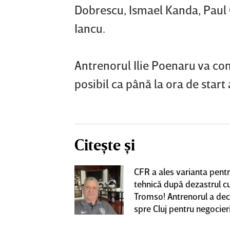
Dobrescu, Ismael Kanda, Paul 
Iancu.
Antrenorul Ilie Poenaru va comp
posibil ca până la ora de start 
Citește și
CFR a ales varianta pent
eacţie după ce
tehnică după dezastrul c
ă revină la CFR
Tromso! Antrenorul a dec
spre Cluj pentru negocieri
cu Varga