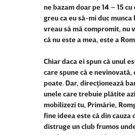
ne bazam doar pe 14 – 15 cu e
greu ca eu să-mi duc munca l
vreau să mă compromit, nu v
că nu este a mea, este a Romg
Chiar daca ei spun că unul e
care spune că e nevinovată, c
poate. Dar, direcţionează bani
unele care trebuie plătite azi
mobilizezi tu, Primărie, Romg
fine ideea este că din cauza o
distruge un club frumos unde