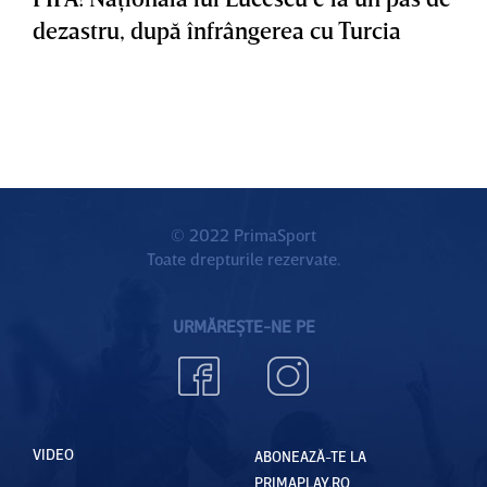
dezastru, după înfrângerea cu Turcia
© 2022 PrimaSport
Toate drepturile rezervate.
URMĂREȘTE-NE PE
VIDEO
ABONEAZĂ-TE LA
PRIMAPLAY.RO