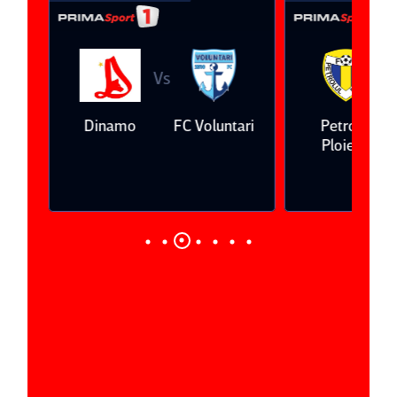
Vs
V
eda
Dinamo
FC Voluntari
Petrolul
Ploieşti