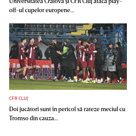
Universitatea Craiova şi CFR Cluj atacă play-
off-ul cupelor europene...
CFR CLUJ
Doi jucători sunt în pericol să rateze meciul cu
Tromso din cauza...