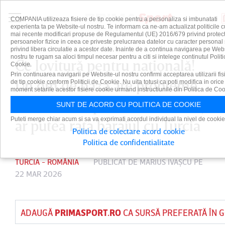
COMPANIA utilizeaza fisiere de tip cookie pentru a personaliza si imbunatati
experienta ta pe Website-ul nostru. Te informam ca ne-am actualizat politicile c
mai recente modificari propuse de Regulamentul (UE) 2016/679 privind protect
persoanelor fizice in ceea ce priveste prelucrarea datelor cu caracter personal 
privind libera circulatie a acestor date. Inainte de a continua navigarea pe Web
nostru te rugam sa aloci timpul necesar pentru a citi si intelege continutul Politi
Ce lovitură pentru naţională!
Cookie.
Prin continuarea navigarii pe Website-ul nostru confirmi acceptarea utilizarii fis
Un om de bază are probleme
de tip cookie conform Politicii de Cookie. Nu uita totusi ca poti modifica in orice
moment setarile acestor fisiere cookie urmand instructiunile din Politica de Coo
medicale după meciul de azi şi
SUNT DE ACORD CU POLITICA DE COOKIE
Puteti merge chiar acum si sa va exprimati acordul individual la nivel de cookie
ar putea rata barajul cu Turcia
Politica de colectare acord cookie
Politica de confidentialitate
TURCIA - ROMÂNIA
PUBLICAT DE
MARIUS IVAŞCU
PE
22 MAR 2026
ADAUGĂ
PRIMASPORT.RO
CA SURSĂ PREFERATĂ ÎN 