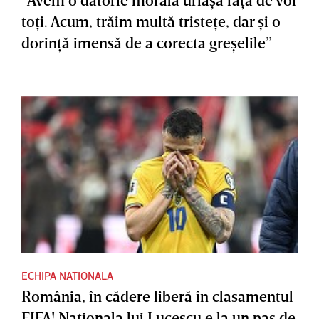
toţi. Acum, trăim multă tristeţe, dar şi o
dorinţă imensă de a corecta greşelile”
ECHIPA NATIONALA
România, în cădere liberă în clasamentul
FIFA! Naţionala lui Lucescu e la un pas de