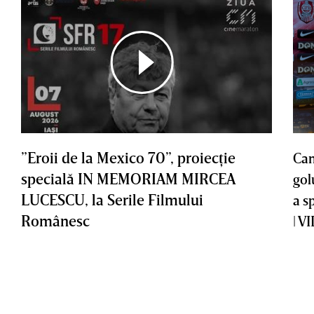
”Eroii de la Mexico 70”, proiecţie
Cam
specială IN MEMORIAM MIRCEA
gol
LUCESCU, la Serile Filmului
a s
Românesc
| V