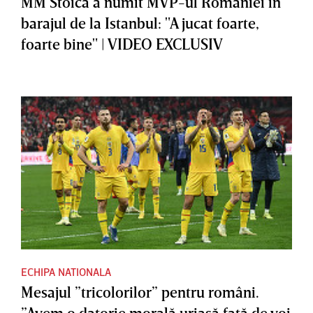
MM Stoica a numit MVP-ul României în
barajul de la Istanbul: "A jucat foarte,
foarte bine" | VIDEO EXCLUSIV
ECHIPA NATIONALA
Mesajul ”tricolorilor” pentru români.
”Avem o datorie morală uriaşă faţă de voi