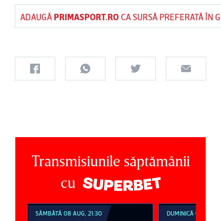
ADAUGĂ
PRIMASPORT.RO
CA SURSĂ PREFERATĂ ÎN 
Transmisiunile săptămânii
cu
SÂMBĂTĂ 08 AUG, 21:30
DUMINICĂ 09 AUG, 1