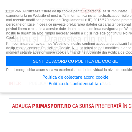
COMPANIA utilizeaza fisiere de tip cookie pentru a personaliza si imbunatati
experienta ta pe Website-ul nostru. Te informam ca ne-am actualizat politicile c
mai recente modificari propuse de Regulamentul (UE) 2016/679 privind protect
persoanelor fizice in ceea ce priveste prelucrarea datelor cu caracter personal 
privind libera circulatie a acestor date. Inainte de a continua navigarea pe Web
nostru te rugam sa aloci timpul necesar pentru a citi si intelege continutul Politi
Chivu şi ”Dragostea din tei”!
Cookie.
Prin continuarea navigarii pe Website-ul nostru confirmi acceptarea utilizarii fis
Un an de când românul a
de tip cookie conform Politicii de Cookie. Nu uita totusi ca poti modifica in orice
moment setarile acestor fisiere cookie urmand instructiunile din Politica de Coo
preluat Inter Milano
SUNT DE ACORD CU POLITICA DE COOKIE
Puteti merge chiar acum si sa va exprimati acordul individual la nivel de cookie
Politica de colectare acord cookie
INTER
PUBLICAT DE
DAIAN CUTU
PE 6 IUN 2026
Politica de confidentialitate
ADAUGĂ
PRIMASPORT.RO
CA SURSĂ PREFERATĂ ÎN 