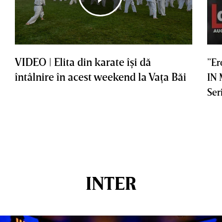
VIDEO | Elita din karate îşi dă
”Er
întâlnire în acest weekend la Vaţa Băi
IN
Ser
INTER