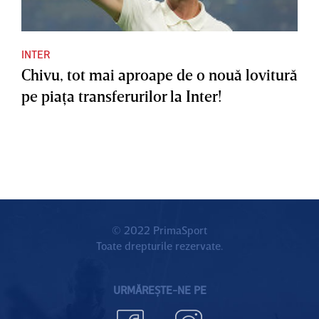
INTER
Chivu, tot mai aproape de o nouă lovitură
pe piaţa transferurilor la Inter!
© 2022 PrimaSport
Toate drepturile rezervate.
URMĂREȘTE-NE PE