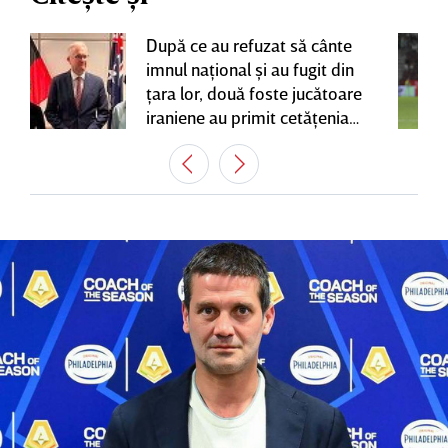
După ce au refuzat să cânte
imnul naţional şi au fugit din
ţara lor, două foste jucătoare
iraniene au primit cetăţenia
australiană