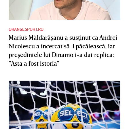
ORANGESPORT.RO
Marius Măldărăşanu a susţinut că Andrei
Nicolescu a încercat să-l păcălească, iar
preşedintele lui Dinamo i-a dat replica:
”Asta a fost istoria”