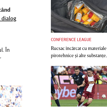
 când
n dialog
CONFERENCE LEAGUE
Rucsac încărcat cu materiale
l. În
pirotehnice şi alte substanţe, 
r