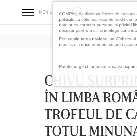
CAUTĂ
MENIU
COMPANIA utilizeaza fisiere de tip cooki
politicile cu cele mai recente modificar
datelor cu caracter personal si privind l
necesar pentru a citi si intelege continutu
Prin continuarea navigarii pe Website-ul n
modifica in orice moment setarile acestor
Puteti merge chiar acum si sa va exprimat
CHIVU SURPRIN
ÎN LIMBA ROMÂ
TROFEUL DE CA
TOTUL MINUN
LUNI 10 AUG, 18:30
LUNI 10 AUG, 21:3