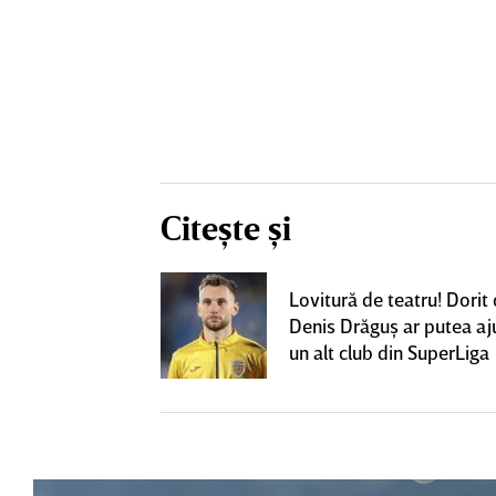
Citește și
ează să fie
Lovitură de teatru! Dorit
me mare de la
Denis Drăguş ar putea aj
fi OUT
un alt club din SuperLiga