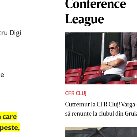
Conference
League
tru Digi
re
CFR CLUJ
Cutremur la CFR Cluj! Varga 
să renunţe la clubul din Gruia 
n care
 peste,