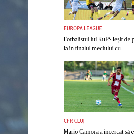
EUROPA LEAGUE
Fotbalistul lui KuPS ieşit de 
la în finalul meciului cu...
CFR CLUJ
Mario Camora a încercat să e