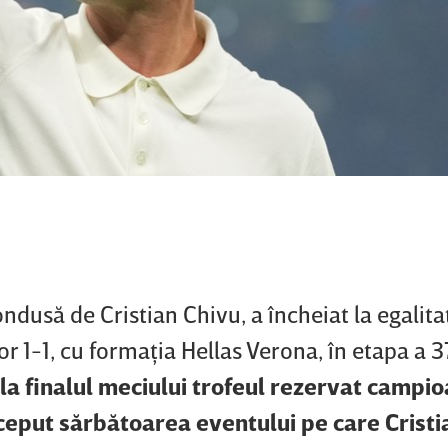
ondusă de Cristian Chivu, a încheiat la egalita
r 1-1, cu formaţia Hellas Verona, în etapa a 3
 la finalul meciului trofeul rezervat campi
început sărbătoarea eventului pe care Crist