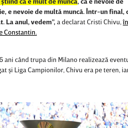
 ştiind că e mult de muncă
, că e nevoie de
ie, e nevoie de multă muncă. Într-un final,
t. La anul, vedem”,
a declarat Cristi Chivu,
î
ge Constantin.
 ani când trupa din Milano realizează eventu
at şi Liga Campionilor, Chivu era pe teren, ia