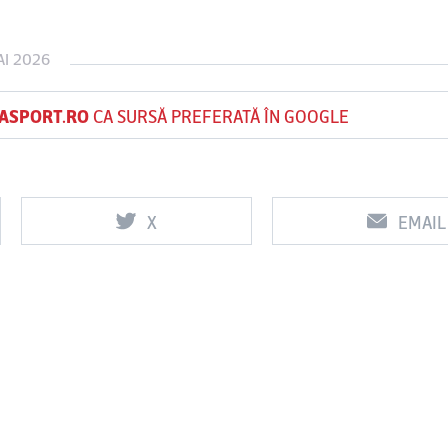
AI 2026
Vs
Vs
ASPORT.RO
CA SURSĂ PREFERATĂ ÎN GOOGLE
f
FCSB
UTA Arad
Rapid
X
EMAIL