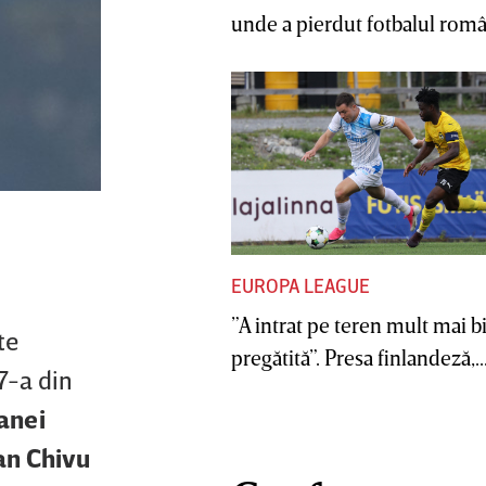
unde a pierdut fotbalul român
EUROPA LEAGUE
”A intrat pe teren mult mai b
te
pregătită”. Presa finlandeză,..
7-a din
oanei
ian Chivu