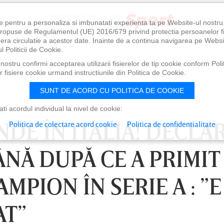
e pentru a personaliza si imbunatati experienta ta pe Website-ul nostr
i propuse de Regulamentul (UE) 2016/679 privind protectia persoanelor f
ibera circulatie a acestor date. Inainte de a continua navigarea pe Websi
l Politicii de Cookie.
ostru confirmi acceptarea utilizarii fisierelor de tip cookie conform Polit
 fisiere cookie urmand instructiunile din Politica de Cookie.
SUNT DE ACORD CU POLITICA DE COOKIE
i acordul individual la nivel de cookie:
DE ÎN ITALIA! DECLAR
Politica de colectare acord cookie
Politica de confidentialitate
NĂ DUPĂ CE A PRIMIT
MPION ÎN SERIE A : ”E
AT”
0
VINERI 07 AUG, 21:00
SÂ