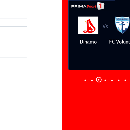
Vs
Vs
Farul
Csikszereda
Dinamo
FC Volunt
Constanţa