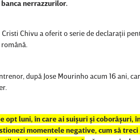
e banca nerrazzurilor.
Cristi Chivu a oferit o serie de declaraţii pen
a română.
ntrenor, după Jose Mourinho acum 16 ani, ca
er.
opt luni, în care ai suişuri şi coborâşuri, î
estionezi momentele negative, cum să treci