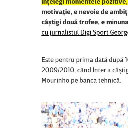
înţelegi momentele pozitive,
motivaţie, e nevoie de ambiţ
câştigi două trofee, e minuna
cu jurnalistul Digi Sport Geor
Este pentru prima dată după 16
2009/2010, când Inter a câştig
Mourinho pe banca tehnică.