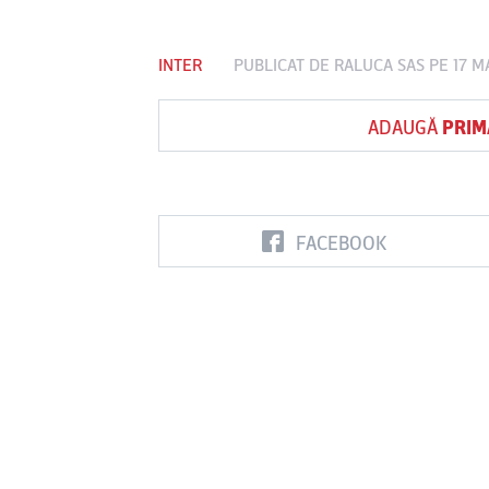
INTER
PUBLICAT DE
RALUCA SAS
PE 17 M
Vs
ADAUGĂ
PRIM
FC Botoşani
Corvinul
Sepsi OSK S
Hunedoara
Gheorghe
FACEBOOK