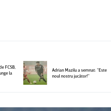
 de FCSB,
Adrian Mazilu a semnat: ”Este
unge la
noul nostru jucător!”