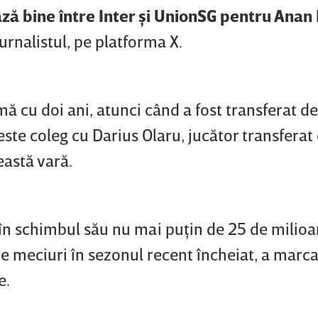
ză bine între Inter şi UnionSG pentru Anan 
jurnalistul, pe platforma X.
mă cu doi ani, atunci când a fost transferat de
te coleg cu Darius Olaru, jucător transferat
eastă vară.
r în schimbul său nu mai puţin de 25 de milio
de meciuri în sezonul recent încheiat, a marc
e.