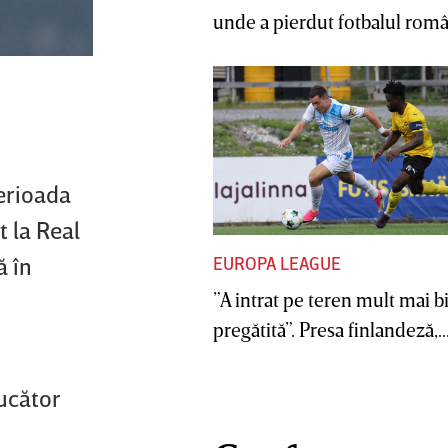
unde a pierdut fotbalul român
perioada
 la Real
ă în
EUROPA LEAGUE
”A intrat pe teren mult mai b
pregătită”. Presa finlandeză,..
jucător