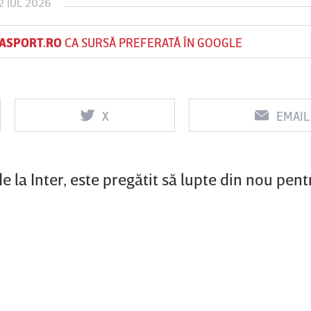
2 IUL 2026
ASPORT.RO
CA SURSĂ PREFERATĂ ÎN GOOGLE
Vs
Vs
f
FCSB
UTA Arad
Rapid
X
EMAIL
0
0
e la Inter, este pregătit să lupte din nou pentr