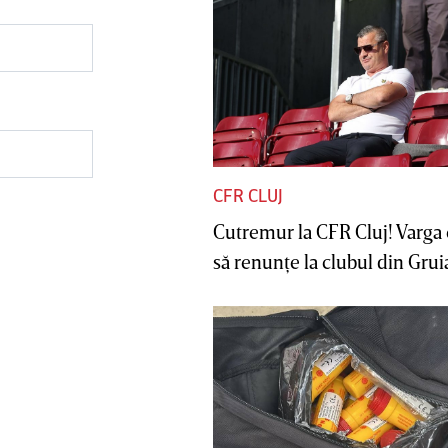
CFR CLUJ
Cutremur la CFR Cluj! Varga 
să renunţe la clubul din Gruia 