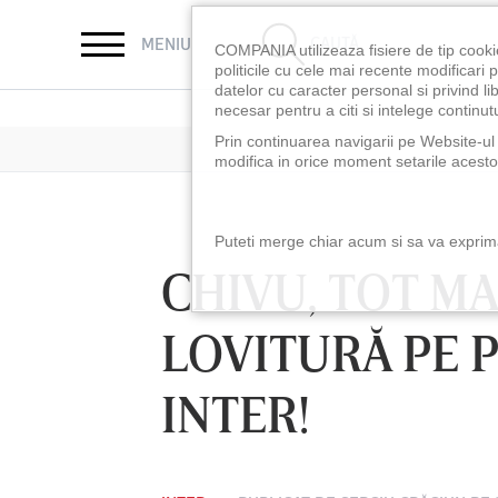
CAUTĂ
MENIU
COMPANIA utilizeaza fisiere de tip cooki
politicile cu cele mai recente modificar
datelor cu caracter personal si privind l
necesar pentru a citi si intelege continutu
Prin continuarea navigarii pe Website-ul n
modifica in orice moment setarile acestor
Puteti merge chiar acum si sa va exprimat
CHIVU, TOT M
LOVITURĂ PE 
INTER!
LUNI 10 AUG, 18:30
LUNI 10 AUG, 21:3