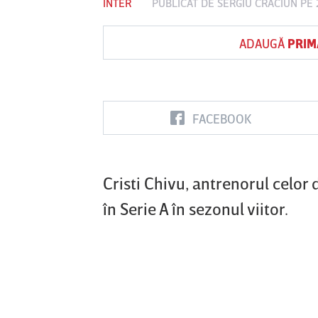
INTER
PUBLICAT DE
SERGIU CRĂCIUN
PE 
ADAUGĂ
PRIM
Vs
FC Botoşani
Corvinul
Sepsi OSK S
Hunedoara
Gheorghe
FACEBOOK
Cristi Chivu, antrenorul celor d
în Serie A în sezonul viitor.