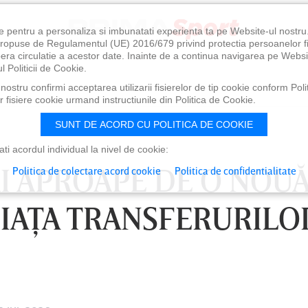
e pentru a personaliza si imbunatati experienta ta pe Website-ul nostr
i propuse de Regulamentul (UE) 2016/679 privind protectia persoanelor f
ibera circulatie a acestor date. Inainte de a continua navigarea pe Websi
l Politicii de Cookie.
ostru confirmi acceptarea utilizarii fisierelor de tip cookie conform Polit
 fisiere cookie urmand instructiunile din Politica de Cookie.
SUNT DE ACORD CU POLITICA DE COOKIE
i acordul individual la nivel de cookie:
AI APROAPE DE O NOU
Politica de colectare acord cookie
Politica de confidentialitate
PIAŢA TRANSFERURILO
0
VINERI 07 AUG, 21:00
SÂ