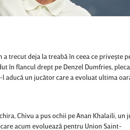
 a trecut deja la treabă în ceea ce priveşte 
t în flancul drept pe Denzel Dumfries, plecat
ă-l aducă un jucător care a evoluat ultima oar
hira, Chivu a pus ochii pe Anan Khalaili, un 
ni care acum evoluează pentru Union Saint-