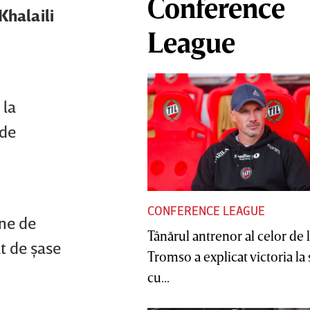
Conference
Khalaili
League
 la
 de
CONFERENCE LEAGUE
ane de
Tânărul antrenor al celor de 
at de şase
Tromso a explicat victoria la
cu...