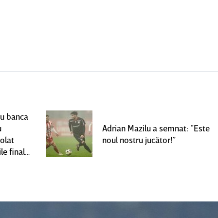
ru banca
u
Adrian Mazilu a semnat: ”Este
olat
noul nostru jucător!”
le finale