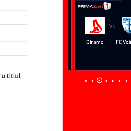
Vs
Vs
Farul
Csikszereda
Dinamo
FC Volunt
Constanţa
u titlul