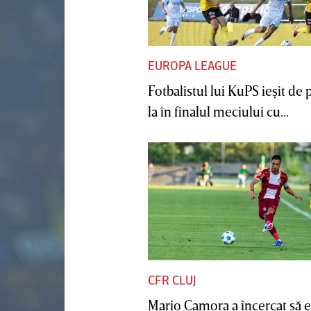
EUROPA LEAGUE
Fotbalistul lui KuPS ieşit de 
la în finalul meciului cu...
CFR CLUJ
Mario Camora a încercat să e