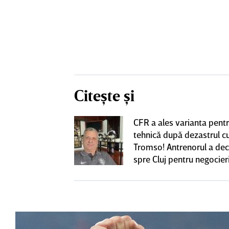
Citește și
CFR a ales varianta pent
eacţie după ce
tehnică după dezastrul c
ă revină la CFR
Tromso! Antrenorul a dec
spre Cluj pentru negocieri
cu Varga