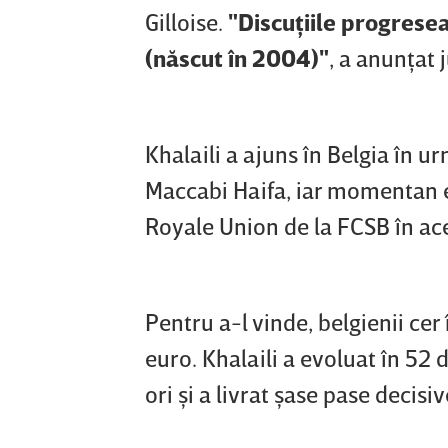
Gilloise.
"
Discuţiile progresea
(născut în 2004)"
, a anunţat 
Khalaili a ajuns în Belgia în ur
Maccabi Haifa, iar momentan es
Royale Union de la FCSB în ac
Pentru a-l vinde, belgienii ce
euro. Khalaili a evoluat în 52 
ori şi a livrat şase pase decisiv