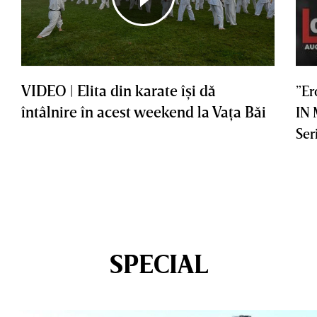
VIDEO | Elita din karate îşi dă
”Er
întâlnire în acest weekend la Vaţa Băi
IN
Ser
SPECIAL