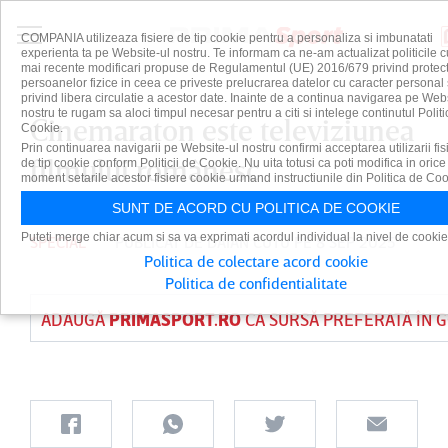
COMPANIA utilizeaza fisiere de tip cookie pentru a personaliza si imbunatati
experienta ta pe Website-ul nostru. Te informam ca ne-am actualizat politicile c
mai recente modificari propuse de Regulamentul (UE) 2016/679 privind protect
persoanelor fizice in ceea ce priveste prelucrarea datelor cu caracter personal 
privind libera circulatie a acestor date. Inainte de a continua navigarea pe Web
nostru te rugam sa aloci timpul necesar pentru a citi si intelege continutul Politi
Cinemaraton este televiziunea
Cookie.
Prin continuarea navigarii pe Website-ul nostru confirmi acceptarea utilizarii fis
filmului românesc
de tip cookie conform Politicii de Cookie. Nu uita totusi ca poti modifica in orice
moment setarile acestor fisiere cookie urmand instructiunile din Politica de Coo
SUNT DE ACORD CU POLITICA DE COOKIE
Puteti merge chiar acum si sa va exprimati acordul individual la nivel de cookie
SPECIAL
PUBLICAT DE
DAIAN CUTU
PE 8 SEP 2025
Politica de colectare acord cookie
Politica de confidentialitate
ADAUGĂ
PRIMASPORT.RO
CA SURSĂ PREFERATĂ ÎN 