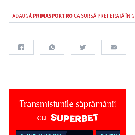
ADAUGĂ
PRIMASPORT.RO
CA SURSĂ PREFERATĂ ÎN 
Transmisiunile săptămânii
cu