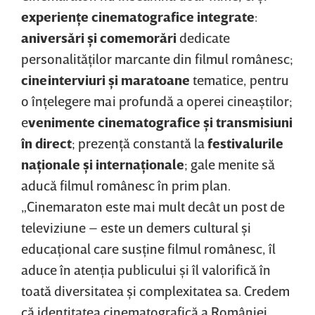
experienţe cinematografice integrate
:
aniversări şi comemorări
dedicate
personalităţilor marcante din filmul românesc;
cineinterviuri şi maratoane
tematice, pentru
o înţelegere mai profundă a operei cineaştilor;
e
venimente cinematografice şi transmisiuni
în direct
; prezenţă constantă la
festivalurile
naţionale şi internaţionale
; gale menite să
aducă filmul românesc în prim plan.
„Cinemaraton este mai mult decât un post de
televiziune – este un demers cultural şi
educaţional care susţine filmul românesc, îl
aduce în atenţia publicului şi îl valorifică în
toată diversitatea şi complexitatea sa. Credem
că identitatea cinematografică a României