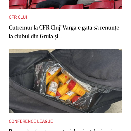
CFR CLUJ
Cutremur la CFR Cluj! Varga e gata să renunţe
la clubul din Gruia şi...
CONFERENCE LEAGUE