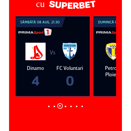
cu
SÂMBĂTĂ 08 AUG, 21:30
DUMINICĂ 09 AUG, 1
Vs
V
eda
Dinamo
FC Voluntari
Petrolul
Ploieşti
4
0