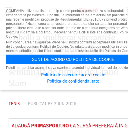
COMPANIA utilizeaza fisiere de tip cookie pentru a personaliza si imbunatati
experienta ta pe Website-ul nostru. Te informam ca ne-am actualizat politicile c
mai recente modificari propuse de Regulamentul (UE) 2016/679 privind protect
persoanelor fizice in ceea ce priveste prelucrarea datelor cu caracter personal 
privind libera circulatie a acestor date. Inainte de a continua navigarea pe Web
nostru te rugam sa aloci timpul necesar pentru a citi si intelege continutul Politi
Cobolli a spulberat speranţele
Cookie.
Prin continuarea navigarii pe Website-ul nostru confirmi acceptarea utilizarii fis
lui Auger-Aliassime la Roland
de tip cookie conform Politicii de Cookie. Nu uita totusi ca poti modifica in orice
moment setarile acestor fisiere cookie urmand instructiunile din Politica de Coo
Garros şi a ajuns în prima sa
SUNT DE ACORD CU POLITICA DE COOKIE
Puteti merge chiar acum si sa va exprimati acordul individual la nivel de cookie
semifinală de turneu de Grand
Politica de colectare acord cookie
Slam
Politica de confidentialitate
TENIS
PUBLICAT PE 3 IUN 2026
ADAUGĂ
PRIMASPORT.RO
CA SURSĂ PREFERATĂ ÎN 