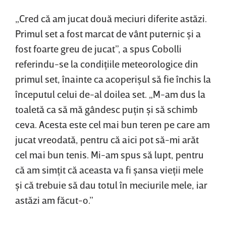
„Cred că am jucat două meciuri diferite astăzi.
Primul set a fost marcat de vânt puternic şi a
fost foarte greu de jucat”, a spus Cobolli
referindu-se la condiţiile meteorologice din
primul set, înainte ca acoperişul să fie închis la
începutul celui de-al doilea set. „M-am dus la
toaletă ca să mă gândesc puţin şi să schimb
ceva. Acesta este cel mai bun teren pe care am
jucat vreodată, pentru că aici pot să-mi arăt
cel mai bun tenis. Mi-am spus să lupt, pentru
că am simţit că aceasta va fi şansa vieţii mele
şi că trebuie să dau totul în meciurile mele, iar
astăzi am făcut-o.”