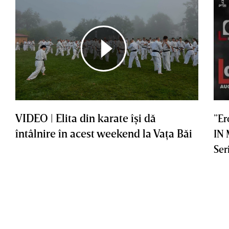
VIDEO | Elita din karate îşi dă
”Er
întâlnire în acest weekend la Vaţa Băi
IN
Ser