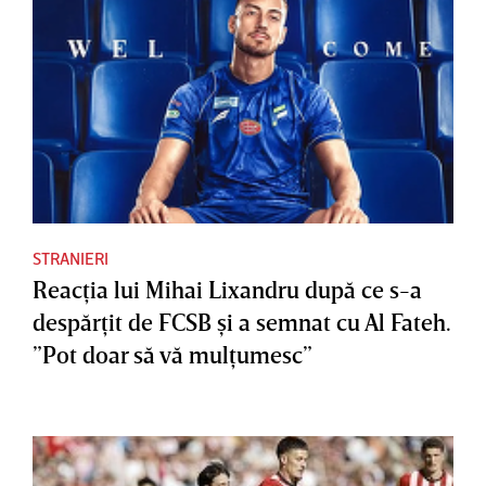
STRANIERI
Reacţia lui Mihai Lixandru după ce s-a
despărţit de FCSB şi a semnat cu Al Fateh.
”Pot doar să vă mulţumesc”