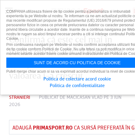
COMPANIA utilizeaza fisiere de tip cookie pentru a personaliza si imbunatati
experienta ta pe Website-ul nostru. Te informam ca ne-am actualizat politicile c
mai recente modificari propuse de Regulamentul (UE) 2016/679 privind protect
persoanelor fizice in ceea ce priveste prelucrarea datelor cu caracter personal 
privind libera circulatie a acestor date. Inainte de a continua navigarea pe Web
nostru te rugam sa aloci timpul necesar pentru a citi si intelege continutul Politi
Confirmă că este cel mai în
Cookie.
Prin continuarea navigarii pe Website-ul nostru confirmi acceptarea utilizarii fis
formă om de atac al României.
de tip cookie conform Politicii de Cookie. Nu uita totusi ca poti modifica in orice
moment setarile acestor fisiere cookie urmand instructiunile din Politica de Coo
Este jucătorul lunii mai şi
SUNT DE ACORD CU POLITICA DE COOKIE
Puteti merge chiar acum si sa va exprimati acordul individual la nivel de cookie
valoarea i-a crescut
Politica de colectare acord cookie
Politica de confidentialitate
STRANIERI
PUBLICAT DE
MACICASAN VLAD
PE 3 IUN
2026
ADAUGĂ
PRIMASPORT.RO
CA SURSĂ PREFERATĂ ÎN 