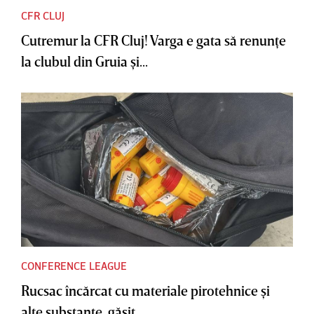
CFR CLUJ
Cutremur la CFR Cluj! Varga e gata să renunţe
la clubul din Gruia şi...
CONFERENCE LEAGUE
Rucsac încărcat cu materiale pirotehnice şi
alte substanţe, găsit...