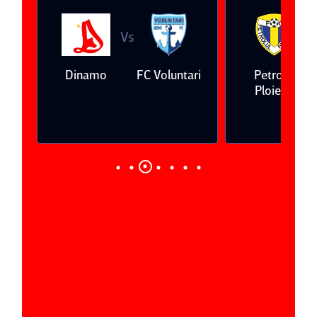
Vs
V
eda
Dinamo
FC Voluntari
Petrolul
Ploieşti