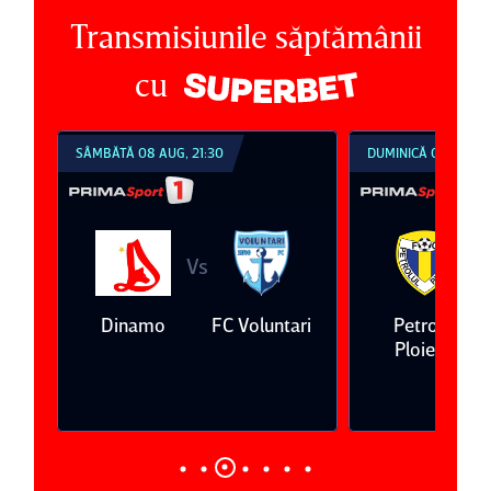
Transmisiunile săptămânii
cu
SÂMBĂTĂ 08 AUG, 21:30
DUMINICĂ 09 AUG, 1
Vs
V
eda
Dinamo
FC Voluntari
Petrolul
Ploieşti