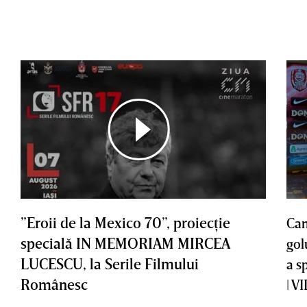
”Eroii de la Mexico 70”, proiecţie
Cam
specială IN MEMORIAM MIRCEA
gol
LUCESCU, la Serile Filmului
a s
Românesc
| V