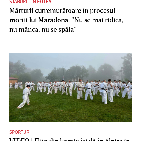
STARURI DIN FOTBAL
Mărturii cutremurătoare în procesul
morţii lui Maradona. ”Nu se mai ridica,
nu mânca, nu se spăla”
SPORTURI
VIDEO | Elita din karate îşi dă întâlnire în