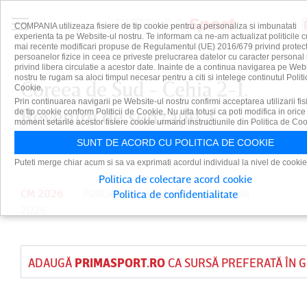
COMPANIA utilizeaza fisiere de tip cookie pentru a personaliza si imbunatati
experienta ta pe Website-ul nostru. Te informam ca ne-am actualizat politicile c
mai recente modificari propuse de Regulamentul (UE) 2016/679 privind protect
persoanelor fizice in ceea ce priveste prelucrarea datelor cu caracter personal 
privind libera circulatie a acestor date. Inainte de a continua navigarea pe Web
nostru te rugam sa aloci timpul necesar pentru a citi si intelege continutul Politi
Coreea de Sud - Cehia 2-1.
Cookie.
Prin continuarea navigarii pe Website-ul nostru confirmi acceptarea utilizarii fis
Revenire de senzaţie a
de tip cookie conform Politicii de Cookie. Nu uita totusi ca poti modifica in orice
moment setarile acestor fisiere cookie urmand instructiunile din Politica de Coo
asiaticilor
SUNT DE ACORD CU POLITICA DE COOKIE
Puteti merge chiar acum si sa va exprimati acordul individual la nivel de cookie
Politica de colectare acord cookie
CM 2026
PUBLICAT DE
DAIAN CUTU
PE 12 IUN
Politica de confidentialitate
2026
ADAUGĂ
PRIMASPORT.RO
CA SURSĂ PREFERATĂ ÎN 