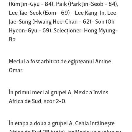
(Kim Jin-Gyu - 84), Paik (Park Jin-Seob - 84),
Lee Tae-Seok (Eom - 69) - Lee Kang-In, Lee
Jae-Sung (Hwang Hee-Chan - 62)- Son (Oh
Hyeon-Gyu - 69). Selecţioner: Hong Myung-
Bo
Meciul a fost arbitrat de egipteanul Amine
Omar.
În primul meci al grupei A, Mexic a învins
Africa de Sud, scor 2-0.
În etapa a doua a grupei A, Cehia întâlneşte
Africa de Sud (18 iunie), iar Mexic va evolua cu