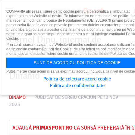
COMPANIA utilizeaza fisiere de tip cookie pentru a personaliza si imbunatati
experienta ta pe Website-ul nostru. Te informam ca ne-am actualizat politicile c
mai recente modificari propuse de Regulamentul (UE) 2016/679 privind protect
persoanelor fizice in ceea ce priveste prelucrarea datelor cu caracter personal 
privind libera circulatie a acestor date. Inainte de a continua navigarea pe Web
nostru te rugam sa aloci timpul necesar pentru a citi si intelege continutul Politi
Cornel Dinu, internat de
Cookie.
Prin continuarea navigarii pe Website-ul nostru confirmi acceptarea utilizarii fis
urgenţă la spital! Prima reacţie
de tip cookie conform Politicii de Cookie. Nu uita totusi ca poti modifica in orice
moment setarile acestor fisiere cookie urmand instructiunile din Politica de Coo
a fostului antrenor de la
SUNT DE ACORD CU POLITICA DE COOKIE
Puteti merge chiar acum si sa va exprimati acordul individual la nivel de cookie
Dinamo
Politica de colectare acord cookie
Politica de confidentialitate
DINAMO
PUBLICAT DE
SERGIU CRĂCIUN
PE 12 NOV
2025
ADAUGĂ
PRIMASPORT.RO
CA SURSĂ PREFERATĂ ÎN 