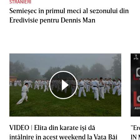
STRANIERI
Semieşec în primul meci al sezonului din
Eredivisie pentru Dennis Man
VIDEO | Elita din karate îşi dă
”Er
întâlnire în acest weekend la Vaţa Băi
IN