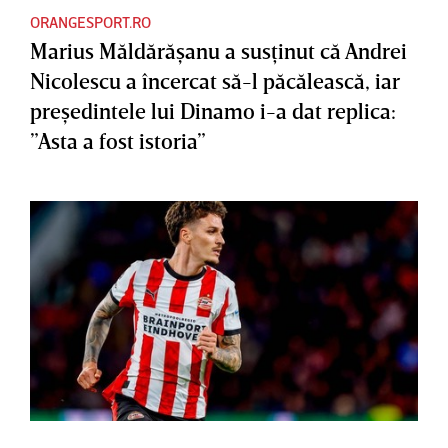
ORANGESPORT.RO
Marius Măldărăşanu a susţinut că Andrei
Nicolescu a încercat să-l păcălească, iar
preşedintele lui Dinamo i-a dat replica:
”Asta a fost istoria”