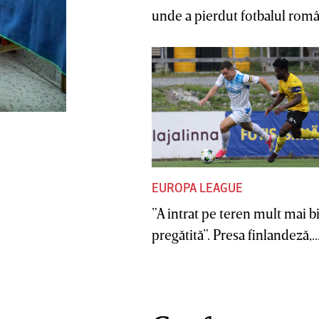
unde a pierdut fotbalul român
EUROPA LEAGUE
”A intrat pe teren mult mai b
pregătită”. Presa finlandeză,..