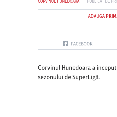
CORVINUL HUNEDOARA
PUBLICAT DE
PR
ADAUGĂ
PRIM
Vs
FC Botoşani
Corvinul
Sepsi OSK S
Hunedoara
Gheorghe
FACEBOOK
Corvinul Hunedoara a început 
sezonului de SuperLigă.