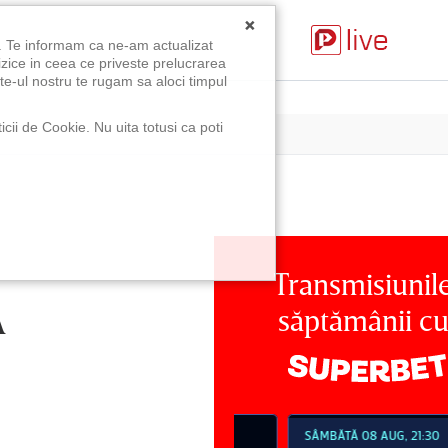
×
u. Te informam ca ne-am actualizat
izice in ceea ce priveste prelucrarea
te-ul nostru te rugam sa aloci timpul
icii de Cookie. Nu uita totusi ca poti
Transmisiunil
A
săptămânii c
MBĂTĂ 08 AUG, 18:30
SÂMBĂTĂ 08 AUG, 21:30