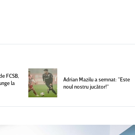
 de FCSB,
Adrian Mazilu a semnat: ”Este
unge la
noul nostru jucător!”