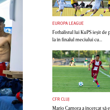
EUROPA LEAGUE
Fotbalistul lui KuPS ieşit de 
la în finalul meciului cu...
CFR CLUJ
Mario Camora a încercat să e