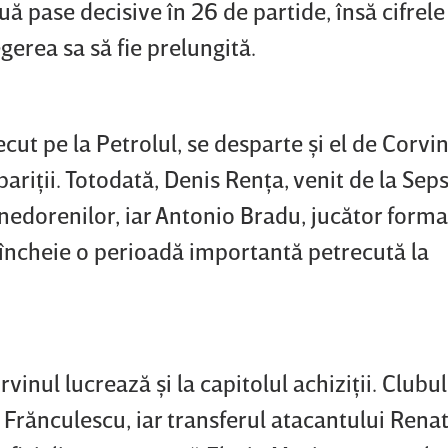
uă pase decisive în 26 de partide, însă cifrel
egerea sa să fie prelungită.
ecut pe la Petrolul, se desparte şi el de Corvi
ariţii. Totodată, Denis Renţa, venit de la Seps
unedorenilor, iar Antonio Bradu, jucător forma
, încheie o perioadă importantă petrecută la
rvinul lucrează şi la capitolul achiziţii. Clubu
n Frănculescu, iar transferul atacantului Rena