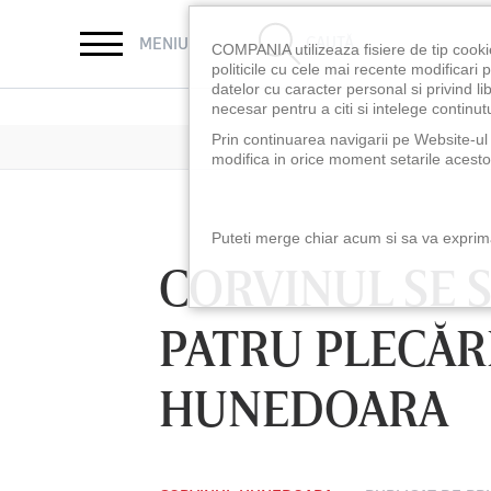
CAUTĂ
MENIU
COMPANIA utilizeaza fisiere de tip cooki
politicile cu cele mai recente modificar
datelor cu caracter personal si privind l
necesar pentru a citi si intelege continutu
Prin continuarea navigarii pe Website-ul n
modifica in orice moment setarile acestor
Puteti merge chiar acum si sa va exprimat
CORVINUL SE S
PATRU PLECĂR
HUNEDOARA
LUNI 10 AUG, 18:30
LUNI 10 AUG, 21:3