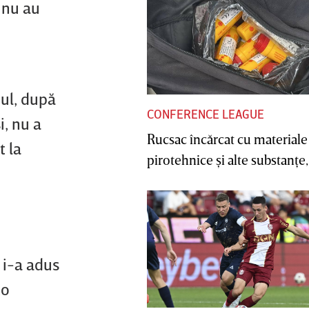
e nu au
nul, după
CONFERENCE LEAGUE
i, nu a
Rucsac încărcat cu materiale
t la
pirotehnice şi alte substanţe, 
l i-a adus
to