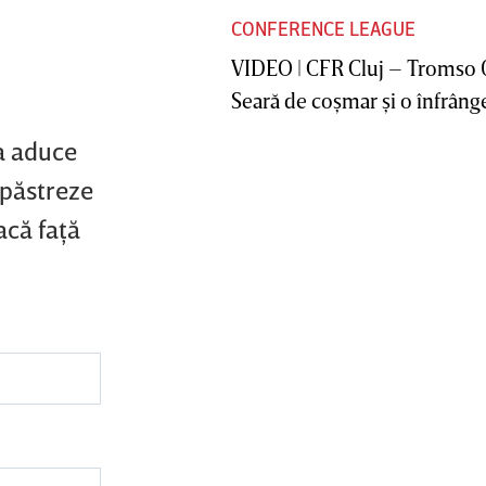
CONFERENCE LEAGUE
VIDEO | CFR Cluj – Tromso 
Seară de coşmar şi o înfrânge
a aduce
 păstreze
acă faţă