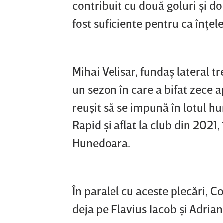
contribuit cu două goluri şi do
fost suficiente pentru ca înţel
Mihai Velisar, fundaş lateral tr
un sezon în care a bifat zece ap
reuşit să se impună în lotul h
Rapid şi aflat la club din 2021
Hunedoara.
În paralel cu aceste plecări, Co
deja pe Flavius Iacob şi Adria