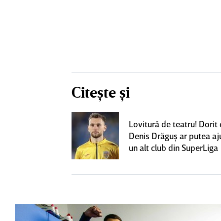
Citește și
ează să fie
Lovitură de teatru! Dorit
me mare de la
Denis Drăguş ar putea aj
fi OUT
un alt club din SuperLiga