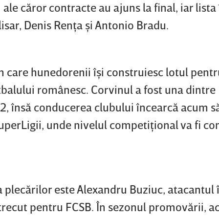
ale căror contracte au ajuns la final, iar lista 
isar, Denis Renţa şi Antonio Bradu.
 care hunedorenii îşi construiesc lotul pentr
balului românesc. Corvinul a fost una dintre
 2, însă conducerea clubului încearcă acum s
uperLigii, unde nivelul competiţional va fi co
 plecărilor este Alexandru Buziuc, atacantul 
 trecut pentru FCSB. În sezonul promovării, a