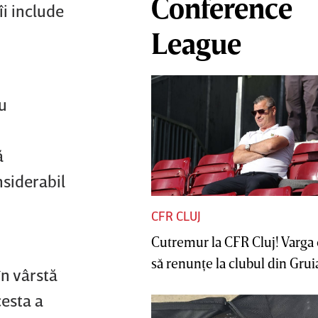
Conference
îi include
League
u
ă
nsiderabil
CFR CLUJ
Cutremur la CFR Cluj! Varga 
să renunţe la clubul din Gruia 
în vârstă
cesta a