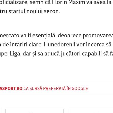
oficializare, semn că Florin Maxim va avea la
tru startul noului sezon.
mercato va fi esenţială, deoarece promovare
 de întăriri clare. Hunedorenii vor încerca să
perLigă, dar şi să aducă jucători capabili să f
ASPORT.RO
CA SURSĂ PREFERATĂ ÎN GOOGLE