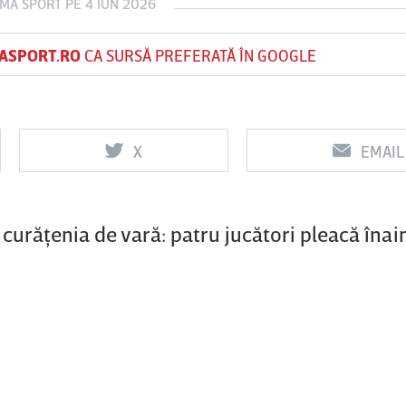
IMA SPORT
PE 4 IUN 2026
ASPORT.RO
CA SURSĂ PREFERATĂ ÎN GOOGLE
Vs
Vs
f
FCSB
UTA Arad
Rapid
X
EMAIL
curăţenia de vară: patru jucători pleacă înai