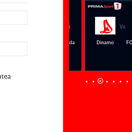
Vs
Vs
Farul
Csikszereda
Dinamo
FC Volunt
Constanţa
ntea