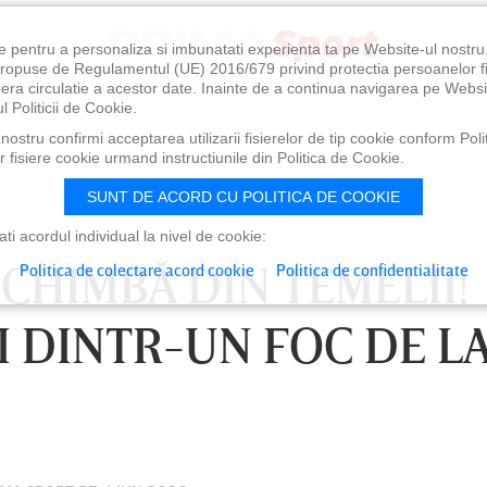
e pentru a personaliza si imbunatati experienta ta pe Website-ul nostr
i propuse de Regulamentul (UE) 2016/679 privind protectia persoanelor f
ibera circulatie a acestor date. Inainte de a continua navigarea pe Websi
l Politicii de Cookie.
ostru confirmi acceptarea utilizarii fisierelor de tip cookie conform Polit
 fisiere cookie urmand instructiunile din Politica de Cookie.
SUNT DE ACORD CU POLITICA DE COOKIE
i acordul individual la nivel de cookie:
CHIMBĂ DIN TEMELII!
Politica de colectare acord cookie
Politica de confidentialitate
I DINTR-UN FOC DE L
0
VINERI 07 AUG, 21:00
SÂ