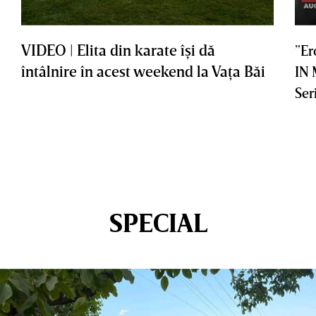
VIDEO | Elita din karate îşi dă
”Er
întâlnire în acest weekend la Vaţa Băi
IN
Ser
SPECIAL