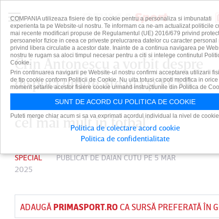
COMPANIA utilizeaza fisiere de tip cookie pentru a personaliza si imbunatati
experienta ta pe Website-ul nostru. Te informam ca ne-am actualizat politicile c
mai recente modificari propuse de Regulamentul (UE) 2016/679 privind protect
persoanelor fizice in ceea ce priveste prelucrarea datelor cu caracter personal 
privind libera circulatie a acestor date. Inainte de a continua navigarea pe Web
nostru te rugam sa aloci timpul necesar pentru a citi si intelege continutul Politi
Crin Antonescu a vorbit despre
Cookie.
Prin continuarea navigarii pe Website-ul nostru confirmi acceptarea utilizarii fis
disputa dintre Steaua şi FCSB.
de tip cookie conform Politicii de Cookie. Nu uita totusi ca poti modifica in orice
moment setarile acestor fisiere cookie urmand instructiunile din Politica de Coo
”E evident că Becali a investit
SUNT DE ACORD CU POLITICA DE COOKIE
Puteti merge chiar acum si sa va exprimati acordul individual la nivel de cookie
cel mai mult în fotbal”
Politica de colectare acord cookie
Politica de confidentialitate
SPECIAL
PUBLICAT DE
DAIAN CUTU
PE 5 MAR
2025
ADAUGĂ
PRIMASPORT.RO
CA SURSĂ PREFERATĂ ÎN 