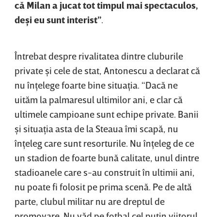
că Milan a jucat tot timpul mai spectaculos,
deşi eu sunt interist”
.
Întrebat despre rivalitatea dintre cluburile
private şi cele de stat, Antonescu a declarat că
nu înţelege foarte bine situaţia. “Dacă ne
uităm la palmaresul ultimilor ani, e clar că
ultimele campioane sunt echipe private. Banii
şi situaţia asta de la Steaua îmi scapă, nu
înţeleg care sunt resorturile. Nu înţeleg de ce
un stadion de foarte bună calitate, unul dintre
stadioanele care s-au construit în ultimii ani,
nu poate fi folosit pe prima scenă. Pe de altă
parte, clubul militar nu are dreptul de
promovare. Nu văd pe fotbal cel puţin viitorul