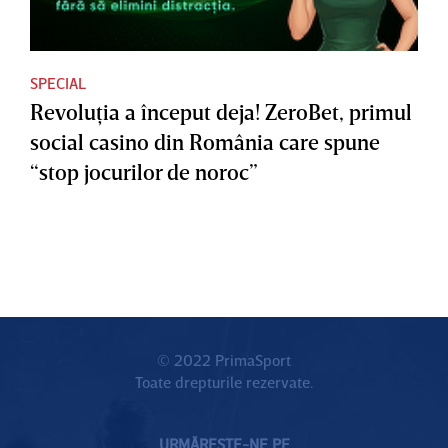
SPECIAL
Revoluţia a început deja! ZeroBet, primul
social casino din România care spune
“stop jocurilor de noroc”
© 2022 PrimaSport
Toate drepturile rezervate.
URMĂREȘTE-NE PE