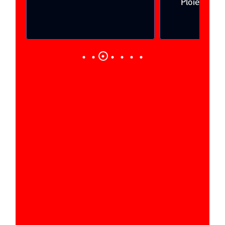
Ploieşti