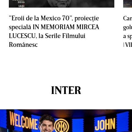
”Eroii de la Mexico 70”, proiecţie
Cam
specială IN MEMORIAM MIRCEA
gol
LUCESCU, la Serile Filmului
a s
Românesc
| V
INTER