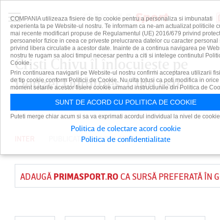
COMPANIA utilizeaza fisiere de tip cookie pentru a personaliza si imbunatati
experienta ta pe Website-ul nostru. Te informam ca ne-am actualizat politicile c
mai recente modificari propuse de Regulamentul (UE) 2016/679 privind protect
persoanelor fizice in ceea ce priveste prelucrarea datelor cu caracter personal 
privind libera circulatie a acestor date. Inainte de a continua navigarea pe Web
nostru te rugam sa aloci timpul necesar pentru a citi si intelege continutul Politi
Cristi Chivu îl înlocuieşte pe
Cookie.
Prin continuarea navigarii pe Website-ul nostru confirmi acceptarea utilizarii fis
Denzel Dumfries. Cine este
de tip cookie conform Politicii de Cookie. Nu uita totusi ca poti modifica in orice
moment setarile acestor fisiere cookie urmand instructiunile din Politica de Coo
jucătorul vizat
SUNT DE ACORD CU POLITICA DE COOKIE
Puteti merge chiar acum si sa va exprimati acordul individual la nivel de cookie
Politica de colectare acord cookie
INTER
PUBLICAT PE 29 IUN 2026
Politica de confidentialitate
ADAUGĂ
PRIMASPORT.RO
CA SURSĂ PREFERATĂ ÎN 