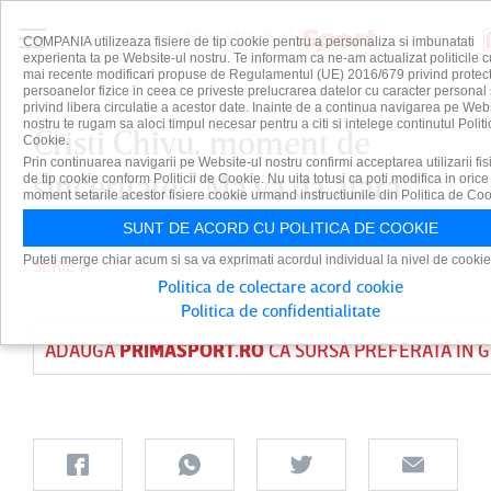
COMPANIA utilizeaza fisiere de tip cookie pentru a personaliza si imbunatati
experienta ta pe Website-ul nostru. Te informam ca ne-am actualizat politicile c
mai recente modificari propuse de Regulamentul (UE) 2016/679 privind protect
persoanelor fizice in ceea ce priveste prelucrarea datelor cu caracter personal 
privind libera circulatie a acestor date. Inainte de a continua navigarea pe Web
nostru te rugam sa aloci timpul necesar pentru a citi si intelege continutul Politi
Cristi Chivu, moment de
Cookie.
Prin continuarea navigarii pe Website-ul nostru confirmi acceptarea utilizarii fis
sinceritate: ”Mă va da afară!”
de tip cookie conform Politicii de Cookie. Nu uita totusi ca poti modifica in orice
moment setarile acestor fisiere cookie urmand instructiunile din Politica de Coo
SUNT DE ACORD CU POLITICA DE COOKIE
Puteti merge chiar acum si sa va exprimati acordul individual la nivel de cookie
SERIE A
PUBLICAT PE 5 IUN 2026
Politica de colectare acord cookie
Politica de confidentialitate
ADAUGĂ
PRIMASPORT.RO
CA SURSĂ PREFERATĂ ÎN 