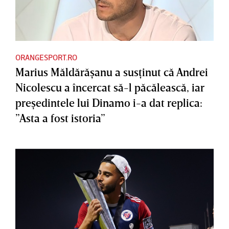
ORANGESPORT.RO
Marius Măldărăşanu a susţinut că Andrei
Nicolescu a încercat să-l păcălească, iar
preşedintele lui Dinamo i-a dat replica:
”Asta a fost istoria”