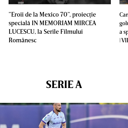
”Eroii de la Mexico 70”, proiecţie
Cam
specială IN MEMORIAM MIRCEA
gol
LUCESCU, la Serile Filmului
a s
Românesc
| V
SERIE A