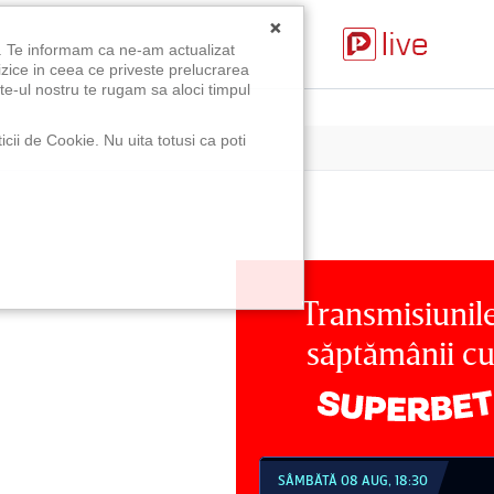
×
u. Te informam ca ne-am actualizat
izice in ceea ce priveste prelucrarea
te-ul nostru te rugam sa aloci timpul
icii de Cookie. Nu uita totusi ca poti
Transmisiunil
săptămânii c
MBĂTĂ 08 AUG, 18:30
SÂMBĂTĂ 08 AUG, 21:30