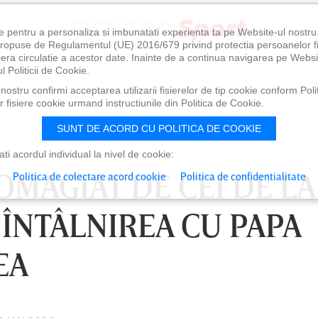
e pentru a personaliza si imbunatati experienta ta pe Website-ul nostr
i propuse de Regulamentul (UE) 2016/679 privind protectia persoanelor f
ibera circulatie a acestor date. Inainte de a continua navigarea pe Websi
l Politicii de Cookie.
ostru confirmi acceptarea utilizarii fisierelor de tip cookie conform Polit
 fisiere cookie urmand instructiunile din Politica de Cookie.
SUNT DE ACORD CU POLITICA DE COOKIE
i acordul individual la nivel de cookie:
 OMAGIAT DE CEI DE LA
Politica de colectare acord cookie
Politica de confidentialitate
 ÎNTÂLNIREA CU PAPA
EA
0
VINERI 07 AUG, 21:00
SÂ