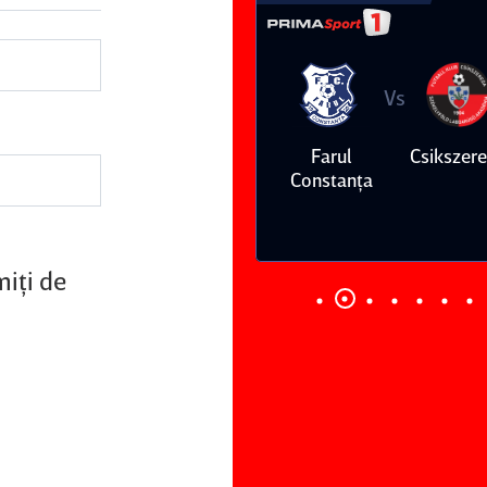
Vs
Vs
Farul
Csikszereda
Dinamo
FC Volunt
Constanţa
miţi de