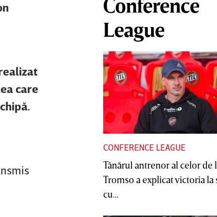
Conference
on
League
realizat
lea care
echipă.
CONFERENCE LEAGUE
Tânărul antrenor al celor de 
ransmis
Tromso a explicat victoria la
cu...