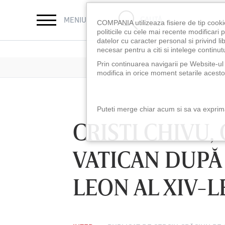
CAUTĂ
MENIU
COMPANIA utilizeaza fisiere de tip cooki
politicile cu cele mai recente modificar
datelor cu caracter personal si privind l
necesar pentru a citi si intelege continutu
Prin continuarea navigarii pe Website-ul n
modifica in orice moment setarile acestor
Puteti merge chiar acum si sa va exprimat
CRISTI CHIVU,
VATICAN DUPĂ
LEON AL XIV-L
LUNI 10 AUG, 18:30
LUNI 10 AUG, 21:3