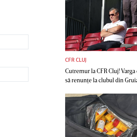
CFR CLUJ
Cutremur la CFR Cluj! Varga 
să renunţe la clubul din Gruia 