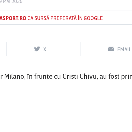
9 MAI 2026
ASPORT.RO
CA SURSĂ PREFERATĂ ÎN GOOGLE
Vs
Vs
f
FCSB
UTA Arad
Rapid
X
EMAIL
0
0
er Milano, în frunte cu Cristi Chivu, au fost pri