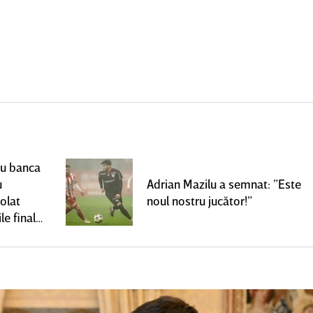
ru banca
u
Adrian Mazilu a semnat: ”Este
olat
noul nostru jucător!”
le finale