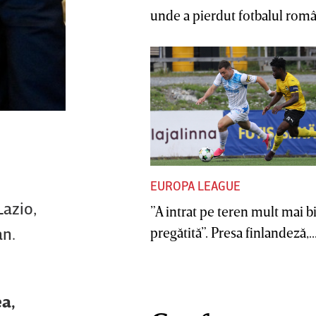
unde a pierdut fotbalul român
EUROPA LEAGUE
Lazio,
”A intrat pe teren mult mai b
an.
pregătită”. Presa finlandeză,..
ea,