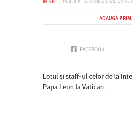
INTER
PUBLICAT DE
SERGIU CRĂCIUN
PE 
ADAUGĂ
PRIM
Vs
FC Botoşani
Corvinul
Sepsi OSK S
Hunedoara
Gheorghe
FACEBOOK
Lotul şi staff-ul celor de la Int
Papa Leon la Vatican.