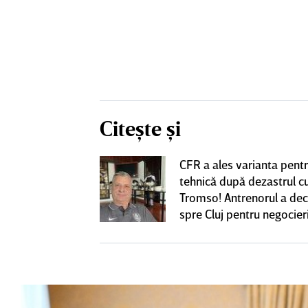
Citește și
CFR a ales varianta pent
eacţie după ce
tehnică după dezastrul c
ă revină la CFR
Tromso! Antrenorul a dec
spre Cluj pentru negocieri
cu Varga