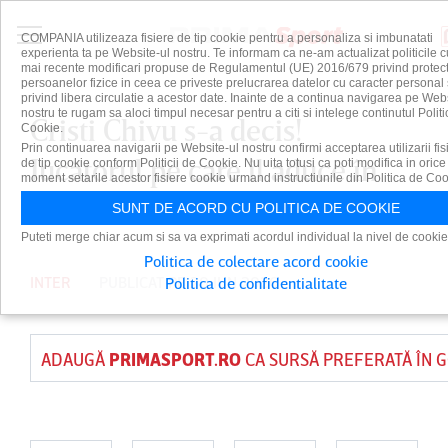
COMPANIA utilizeaza fisiere de tip cookie pentru a personaliza si imbunatati
experienta ta pe Website-ul nostru. Te informam ca ne-am actualizat politicile c
mai recente modificari propuse de Regulamentul (UE) 2016/679 privind protect
persoanelor fizice in ceea ce priveste prelucrarea datelor cu caracter personal 
privind libera circulatie a acestor date. Inainte de a continua navigarea pe Web
nostru te rugam sa aloci timpul necesar pentru a citi si intelege continutul Politi
Cristi Chivu s-a decis!
Cookie.
Prin continuarea navigarii pe Website-ul nostru confirmi acceptarea utilizarii fis
Jucătorul pe care îl aduce în
de tip cookie conform Politicii de Cookie. Nu uita totusi ca poti modifica in orice
moment setarile acestor fisiere cookie urmand instructiunile din Politica de Coo
locul lui Davide Frattesi
SUNT DE ACORD CU POLITICA DE COOKIE
Puteti merge chiar acum si sa va exprimati acordul individual la nivel de cookie
Politica de colectare acord cookie
INTER
PUBLICAT PE 20 IUN 2026
Politica de confidentialitate
ADAUGĂ
PRIMASPORT.RO
CA SURSĂ PREFERATĂ ÎN 