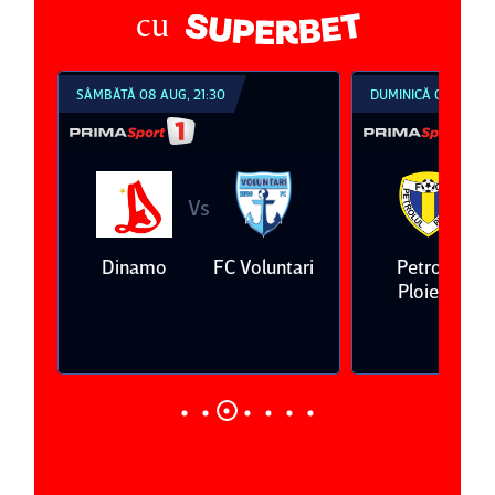
cu
SÂMBĂTĂ 08 AUG, 21:30
DUMINICĂ 09 AUG, 1
Vs
V
eda
Dinamo
FC Voluntari
Petrolul
Ploieşti