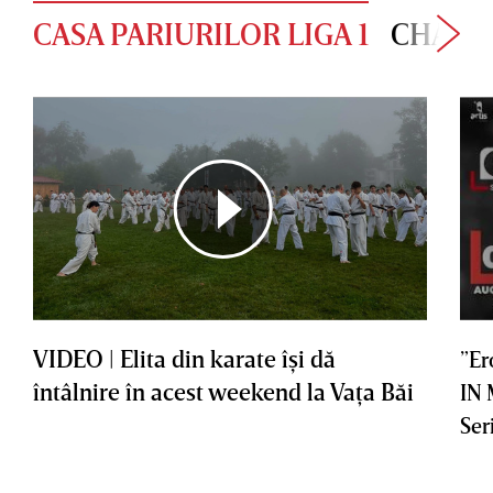
CASA PARIURILOR LIGA 1
CHAMP
VIDEO | Elita din karate îşi dă
”Er
întâlnire în acest weekend la Vaţa Băi
IN
Ser