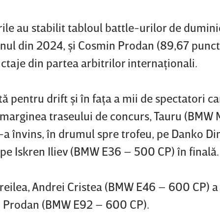
rile au stabilit tabloul battle-urilor de dumini
ionul din 2024, şi Cosmin Prodan (89,67 punct
aje din partea arbitrilor internaţionali.
pentru drift şi în faţa a mii de spectatori c
 marginea traseului de concurs, Tauru (BMW 
i-a învins, în drumul spre trofeu, pe Danko Di
 pe Iskren Iliev (BMW E36 – 500 CP) în finală.
l treilea, Andrei Cristea (BMW E46 – 600 CP) a
in Prodan (BMW E92 – 600 CP).