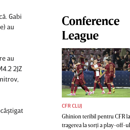
că. Gabi
Conference
e) au
League
are au
M4.2 2JZ
mitrov,
CFR CLUJ
 câştigat
Ghinion teribil pentru CFR l
tragerea la sorţi a play-off-ul