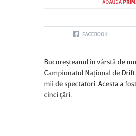
ADAUGĂ
PRIM
Vs
FACEBOOK
FC Botoşani
Corvinul
Sepsi OSK S
Hunedoara
Gheorghe
Bucureşteanul în vârstă de num
Campionatul Naţional de Drift, 
mii de spectatori. Acesta a fos
cinci ţări.