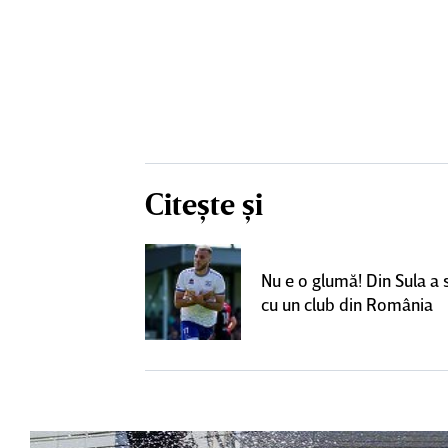
Citește și
un grup de
ci pentru a
Nu e o glumă! Din Sula a
SuperLiga: ”Nu
cu un club din România
teresant decât
ra actuală”