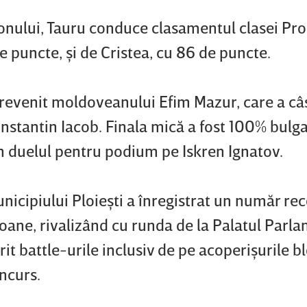
onului, Tauru conduce clasamentul clasei Pro
e puncte, şi de Cristea, cu 86 de puncte.
a revenit moldoveanului Efim Mazur, care a câ
onstantin Iacob. Finala mică a fost 100% bulga
 duelul pentru podium pe Iskren Ignatov.
nicipiului Ploieşti a înregistrat un număr re
oane, rivalizând cu runda de la Palatul Parl
t battle-urile inclusiv de pe acoperişurile bl
ncurs.