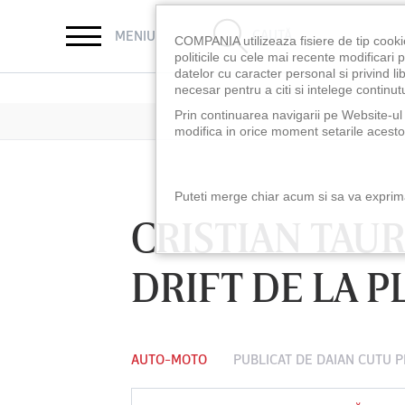
CAUTĂ
MENIU
COMPANIA utilizeaza fisiere de tip cooki
politicile cu cele mai recente modificar
datelor cu caracter personal si privind l
necesar pentru a citi si intelege continutu
Prin continuarea navigarii pe Website-ul n
modifica in orice moment setarile acestor
Puteti merge chiar acum si sa va exprimat
CRISTIAN TAUR
DRIFT DE LA P
AUTO-MOTO
PUBLICAT DE
DAIAN CUTU
P
LUNI 10 AUG, 18:30
LUNI 10 AUG, 21:3