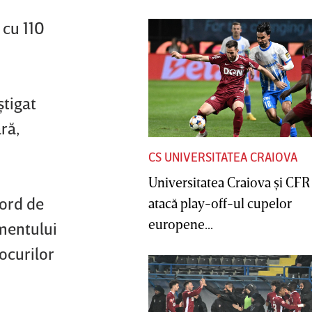
 cu 110
ştigat
ră,
CS UNIVERSITATEA CRAIOVA
Universitatea Craiova şi CFR
cord de
atacă play-off-ul cupelor
europene...
amentului
ocurilor