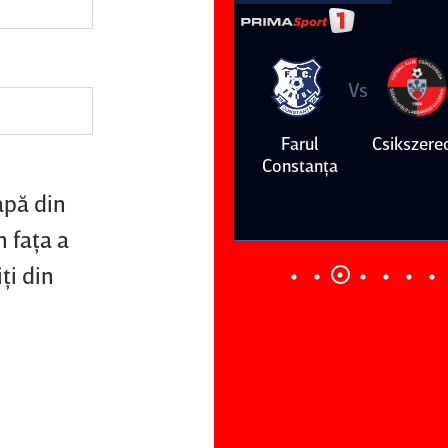
Vs
Vs
Farul
Csikszereda
Dinamo
FC Volunt
Constanţa
apă din
n faţa a
ţi din