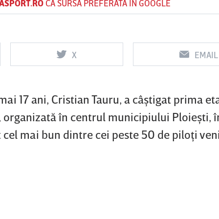
ASPORT.RO
CA SURSĂ PREFERATĂ ÎN GOOGLE
Vs
Vs
X
EMAIL
f
FCSB
UTA Arad
Rapid
ai 17 ani, Cristian Tauru, a câştigat prima et
organizată în centrul municipiului Ploieşti, î
t cel mai bun dintre cei peste 50 de piloţi veni