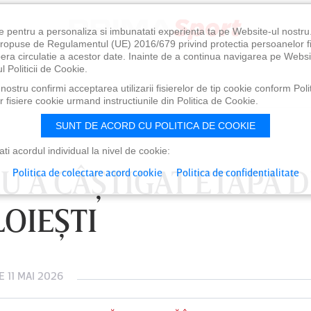
e pentru a personaliza si imbunatati experienta ta pe Website-ul nostr
i propuse de Regulamentul (UE) 2016/679 privind protectia persoanelor f
ibera circulatie a acestor date. Inainte de a continua navigarea pe Websi
l Politicii de Cookie.
ostru confirmi acceptarea utilizarii fisierelor de tip cookie conform Polit
 fisiere cookie urmand instructiunile din Politica de Cookie.
SUNT DE ACORD CU POLITICA DE COOKIE
i acordul individual la nivel de cookie:
U A CÂŞTIGAT ETAPA 
Politica de colectare acord cookie
Politica de confidentialitate
LOIEŞTI
E 11 MAI 2026
0
VINERI 07 AUG, 21:00
SÂ