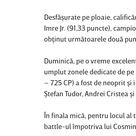
Desfăşurate pe ploaie, califică
Imre Jr. (91,33 puncte), camp
obţinut următoarele două punct
Duminică, pe o vreme excelentă 
umplut zonele dedicate de pe
– 725 CP) a fost de neoprit şi 
Ştefan Tudor, Andrei Cristea şi
În finala mică, pentru locul a
battle-ul împotriva lui Cosm