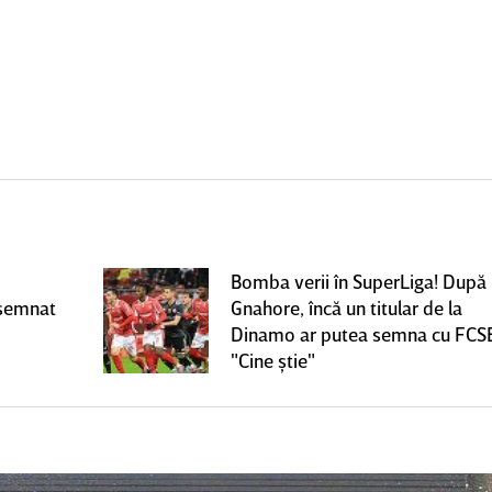
Bomba verii în SuperLiga! După
 semnat
Gnahore, încă un titular de la
Dinamo ar putea semna cu FCS
"Cine ştie"