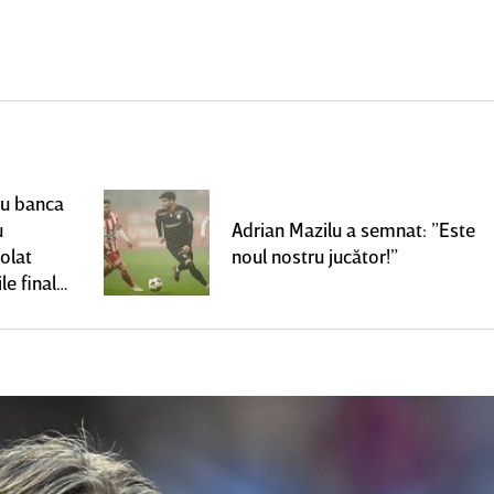
ru banca
u
Adrian Mazilu a semnat: ”Este
olat
noul nostru jucător!”
le finale