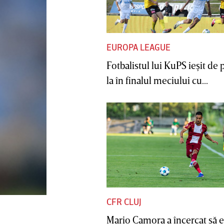
EUROPA LEAGUE
Fotbalistul lui KuPS ieşit de 
la în finalul meciului cu...
CFR CLUJ
Mario Camora a încercat să e