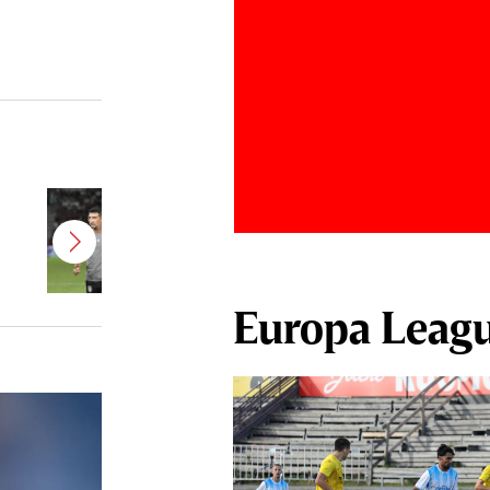
Antonio Folha a fost demis de la
CFR Cluj! Alţi 3 jucători sunt OUT
Europa Leag