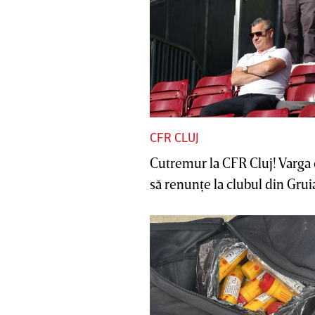
CFR CLUJ
Cutremur la CFR Cluj! Varga 
să renunţe la clubul din Gruia 