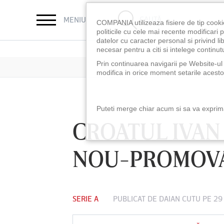
CAUTĂ
MENIU
COMPANIA utilizeaza fisiere de tip cooki
politicile cu cele mai recente modificar
datelor cu caracter personal si privind l
necesar pentru a citi si intelege continutu
Prin continuarea navigarii pe Website-ul n
modifica in orice moment setarile acestor
Puteti merge chiar acum si sa va exprimat
CROATUL IVAN 
NOU-PROMOV
SERIE A
PUBLICAT DE
DAIAN CUTU
PE 29
LUNI 10 AUG, 18:30
LUNI 10 AUG, 21:3