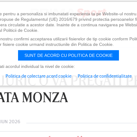
e pentru a personaliza si imbunatati experienta ta pe Website-ul nostr
i propuse de Regulamentul (UE) 2016/679 privind protectia persoanelor f
ibera circulatie a acestor date. Inainte de a continua navigarea pe Websi
l Politicii de Cookie.
ostru confirmi acceptarea utilizarii fisierelor de tip cookie conform Polit
 fisiere cookie urmand instructiunile din Politica de Cookie.
SUNT DE ACORD CU POLITICA DE COOKIE
i acordul individual la nivel de cookie:
JURIC O VA PREGĂTI P
Politica de colectare acord cookie
Politica de confidentialitate
ATA MONZA
 IUN 2026
0
VINERI 07 AUG, 21:00
SÂ