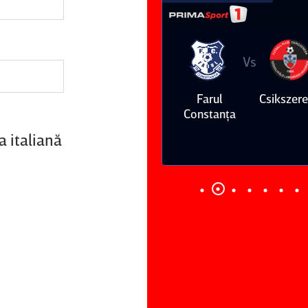
Vs
Vs
Farul
Csikszereda
Dinamo
FC Volunt
Constanţa
a italiană