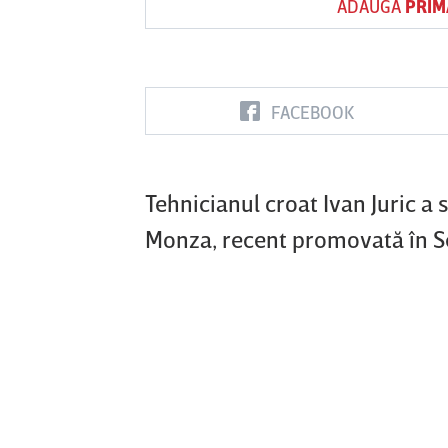
ADAUGĂ
PRIM
Vs
FACEBOOK
FC Botoşani
Corvinul
Sepsi OSK S
Hunedoara
Gheorghe
Tehnicianul croat Ivan Juric a
Monza, recent promovată în Se