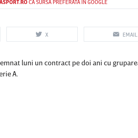
ASPORT.RO
CA SURSĂ PREFERATĂ ÎN GOOGLE
Vs
Vs
X
EMAIL
f
FCSB
UTA Arad
Rapid
0
0
 semnat luni un contract pe doi ani cu grupare
rie A.