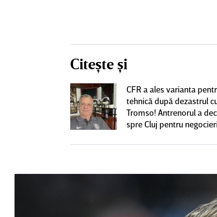
Citește și
t să cânte imnul
CFR a ales varianta pent
 din ţara lor,
tehnică după dezastrul c
re iraniene au
Tromso! Antrenorul a dec
ustraliană
spre Cluj pentru negocieri
cu Varga