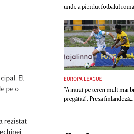
unde a pierdut fotbalul român
cipal. El
EUROPA LEAGUE
de pe o
”A intrat pe teren mult mai b
pregătită”. Presa finlandeză,..
 rezistat
 echipei