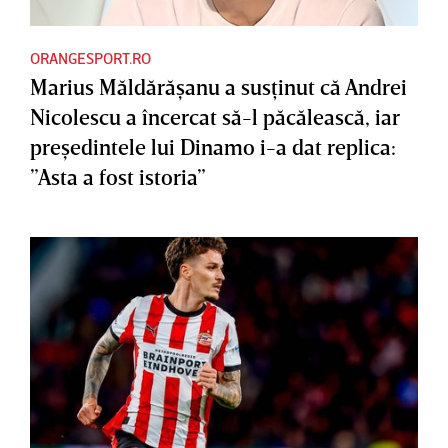
ORANGESPORT.RO
Marius Măldărăşanu a susţinut că Andrei
Nicolescu a încercat să-l păcălească, iar
preşedintele lui Dinamo i-a dat replica:
”Asta a fost istoria”