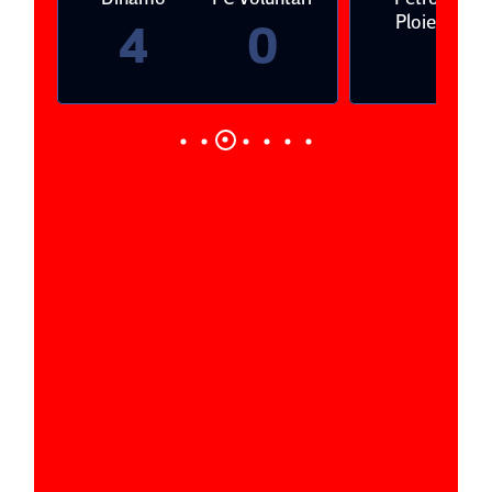
Ploieşti
4
0