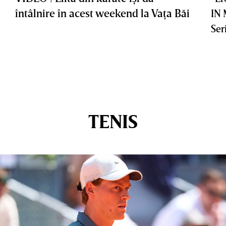
întâlnire în acest weekend la Vaţa Băi
IN
Ser
TENIS