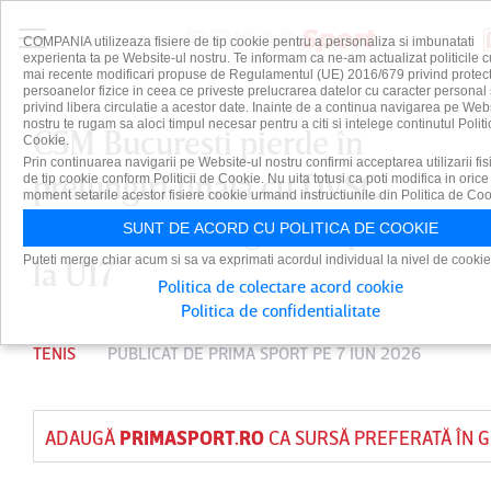
COMPANIA utilizeaza fisiere de tip cookie pentru a personaliza si imbunatati
experienta ta pe Website-ul nostru. Te informam ca ne-am actualizat politicile c
mai recente modificari propuse de Regulamentul (UE) 2016/679 privind protect
persoanelor fizice in ceea ce priveste prelucrarea datelor cu caracter personal 
privind libera circulatie a acestor date. Inainte de a continua navigarea pe Web
nostru te rugam sa aloci timpul necesar pentru a citi si intelege continutul Politi
CSM Bucureşti pierde în
Cookie.
Prin continuarea navigarii pe Website-ul nostru confirmi acceptarea utilizarii fis
prelungiri finala cu DVSC
de tip cookie conform Politicii de Cookie. Nu uita totusi ca poti modifica in orice
moment setarile acestor fisiere cookie urmand instructiunile din Politica de Coo
Debrecen, în Liga Campionilor
SUNT DE ACORD CU POLITICA DE COOKIE
Puteti merge chiar acum si sa va exprimati acordul individual la nivel de cookie
la U17
Politica de colectare acord cookie
Politica de confidentialitate
TENIS
PUBLICAT DE
PRIMA SPORT
PE 7 IUN 2026
ADAUGĂ
PRIMASPORT.RO
CA SURSĂ PREFERATĂ ÎN 