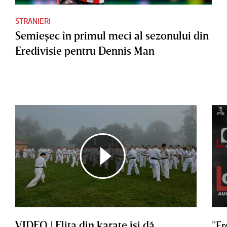
STRANIERI
Semieşec în primul meci al sezonului din
Eredivisie pentru Dennis Man
VIDEO | Elita din karate îşi dă
”Er