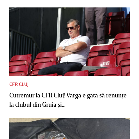
CFR CLUJ
Cutremur la CFR Cluj! Varga e gata să renunţe
la clubul din Gruia şi...