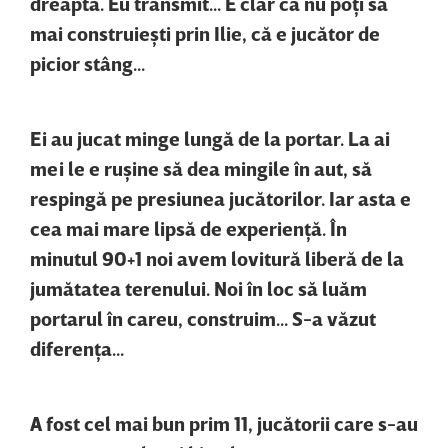
dreaptă. Eu transmit... E clar că nu poţi să
mai construieşti prin Ilie, că e jucător de
picior stâng...
Ei au jucat minge lungă de la portar. La ai
mei le e ruşine să dea mingile în aut, să
respingă pe presiunea jucătorilor. Iar asta e
cea mai mare lipsă de experienţă. În
minutul 90+1 noi avem lovitură liberă de la
jumătatea terenului. Noi în loc să luăm
portarul în careu, construim... S-a văzut
diferenţa...
A fost cel mai bun prim 11, jucătorii care s-au