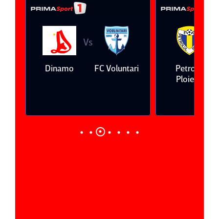
Vs
Vs
FC Voluntari
Petrolul
Oţelul Galaţi
Ploieşti