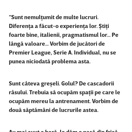
”Sunt nemulţumit de multe lucruri.
Diferenţa a făcut-o experienţa lor. Ştiţi
foarte bine, italienii, pragmatismul lor... Pe
lângă valoare... Vorbim de jucători de
Premier League, Serie A. Individual, nu se
punea niciodată problema asta.
Sunt câteva greşeli. Golul? De cascadorii
râsului. Trebuia să ocupăm spaţii pe care le
ocupăm mereu la antrenament. Vorbim de
două săptămâni de lucrurile astea.
Au mai avut o bară, le dăm o pasă din frică.