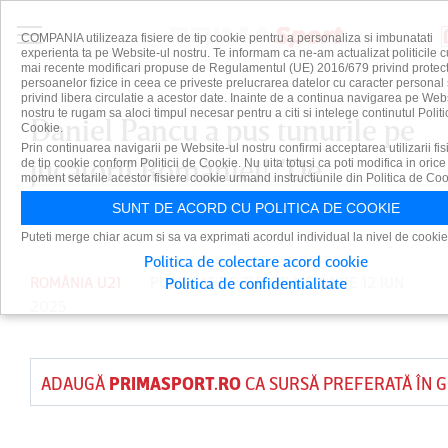
COMPANIA utilizeaza fisiere de tip cookie pentru a personaliza si imbunatati
experienta ta pe Website-ul nostru. Te informam ca ne-am actualizat politicile c
mai recente modificari propuse de Regulamentul (UE) 2016/679 privind protect
persoanelor fizice in ceea ce priveste prelucrarea datelor cu caracter personal 
privind libera circulatie a acestor date. Inainte de a continua navigarea pe Web
nostru te rugam sa aloci timpul necesar pentru a citi si intelege continutul Politi
Daniel Pancu a pus tunurile pe
Cookie.
Prin continuarea navigarii pe Website-ul nostru confirmi acceptarea utilizarii fis
jucătorii României! "De
de tip cookie conform Politicii de Cookie. Nu uita totusi ca poti modifica in orice
moment setarile acestor fisiere cookie urmand instructiunile din Politica de Coo
cascadorii râsului"
SUNT DE ACORD CU POLITICA DE COOKIE
Puteti merge chiar acum si sa va exprimati acordul individual la nivel de cookie
Politica de colectare acord cookie
ROMÂNIA U21
PUBLICAT DE
TUDOR MOISA
PE 12 IUN
Politica de confidentialitate
2025
ADAUGĂ
PRIMASPORT.RO
CA SURSĂ PREFERATĂ ÎN 