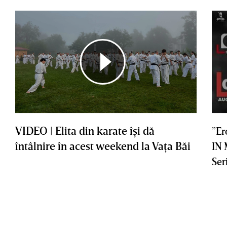
VIDEO | Elita din karate îşi dă
”Er
întâlnire în acest weekend la Vaţa Băi
IN
Ser