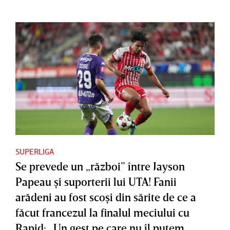
SUPERLIGA
Se prevede un „război” între Jayson
Papeau şi suporterii lui UTA! Fanii
arădeni au fost scoşi din sărite de ce a
făcut francezul la finalul meciului cu
Rapid: „Un gest pe care nu îl putem