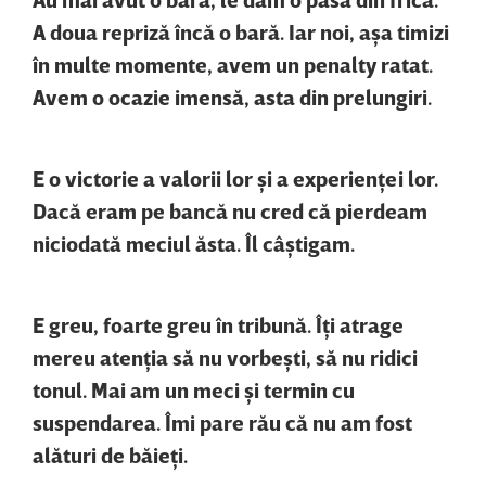
A doua repriză încă o bară. Iar noi, aşa timizi
în multe momente, avem un penalty ratat.
Avem o ocazie imensă, asta din prelungiri.
E o victorie a valorii lor şi a experienţei lor.
Dacă eram pe bancă nu cred că pierdeam
niciodată meciul ăsta. Îl câştigam.
E greu, foarte greu în tribună. Îţi atrage
mereu atenţia să nu vorbeşti, să nu ridici
tonul. Mai am un meci şi termin cu
suspendarea. Îmi pare rău că nu am fost
alături de băieţi.