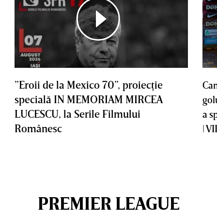
”Eroii de la Mexico 70”, proiecţie
Cam
specială IN MEMORIAM MIRCEA
gol
LUCESCU, la Serile Filmului
a s
Românesc
| V
PREMIER LEAGUE