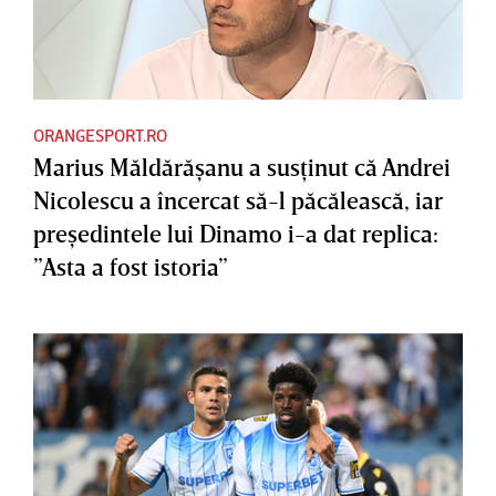
ORANGESPORT.RO
Marius Măldărăşanu a susţinut că Andrei
Nicolescu a încercat să-l păcălească, iar
preşedintele lui Dinamo i-a dat replica:
”Asta a fost istoria”