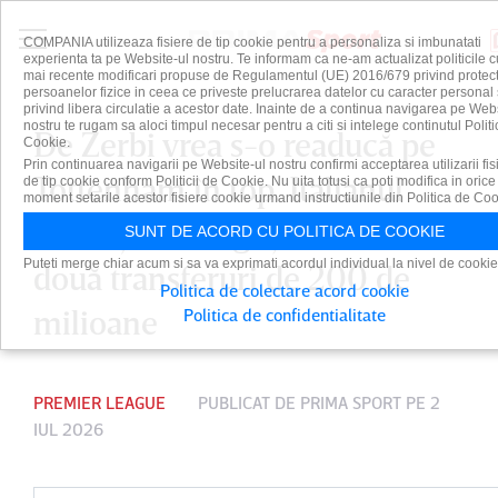
COMPANIA utilizeaza fisiere de tip cookie pentru a personaliza si imbunatati
experienta ta pe Website-ul nostru. Te informam ca ne-am actualizat politicile c
mai recente modificari propuse de Regulamentul (UE) 2016/679 privind protect
persoanelor fizice in ceea ce priveste prelucrarea datelor cu caracter personal 
privind libera circulatie a acestor date. Inainte de a continua navigarea pe Web
nostru te rugam sa aloci timpul necesar pentru a citi si intelege continutul Politi
De Zerbi vrea s-o readucă pe
Cookie.
Prin continuarea navigarii pe Website-ul nostru confirmi acceptarea utilizarii fis
Tottenham în top. Italianul
de tip cookie conform Politicii de Cookie. Nu uita totusi ca poti modifica in orice
moment setarile acestor fisiere cookie urmand instructiunile din Politica de Coo
renunţă la Drăguşin, dar face
SUNT DE ACORD CU POLITICA DE COOKIE
Puteti merge chiar acum si sa va exprimati acordul individual la nivel de cookie
două transferuri de 200 de
Politica de colectare acord cookie
milioane
Politica de confidentialitate
PREMIER LEAGUE
PUBLICAT DE
PRIMA SPORT
PE 2
IUL 2026