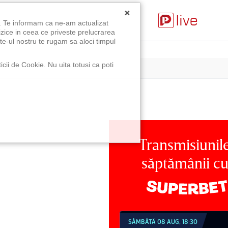
×
u. Te informam ca ne-am actualizat
izice in ceea ce priveste prelucrarea
te-ul nostru te rugam sa aloci timpul
icii de Cookie. Nu uita totusi ca poti
Transmisiunil
săptămânii c
MBĂTĂ 08 AUG, 18:30
SÂMBĂTĂ 08 AUG, 21:30