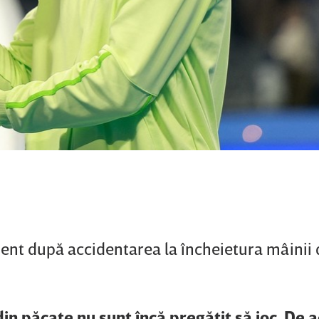
cient după accidentarea la încheietura mâinii 
in păcate nu sunt încă pregătit să joc. De 