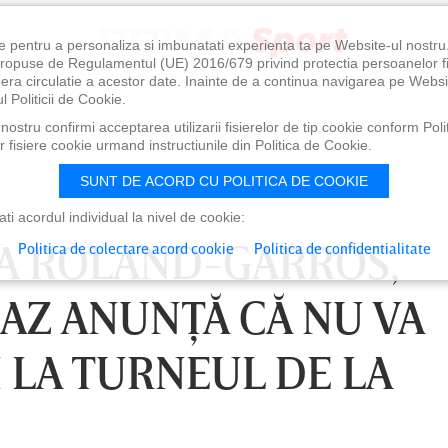
e pentru a personaliza si imbunatati experienta ta pe Website-ul nostr
i propuse de Regulamentul (UE) 2016/679 privind protectia persoanelor f
ibera circulatie a acestor date. Inainte de a continua navigarea pe Websi
l Politicii de Cookie.
ostru confirmi acceptarea utilizarii fisierelor de tip cookie conform Polit
 fisiere cookie urmand instructiunile din Politica de Cookie.
SUNT DE ACORD CU POLITICA DE COOKIE
i acordul individual la nivel de cookie:
LA ROLAND-GARROS,
Politica de colectare acord cookie
Politica de confidentialitate
AZ ANUNŢĂ CĂ NU VA
I LA TURNEUL DE LA
0
VINERI 07 AUG, 21:00
SÂ