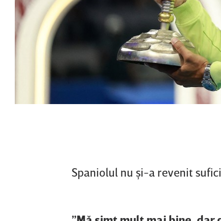
Spaniolul nu şi-a revenit sufi
”Mă simt mult mai bine, dar d