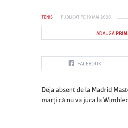
TENIS
PUBLICAT PE 19 MAI 2026
Vs
ADAUGĂ
PRIM
FC Botoşani
Corvinul
Sepsi OSK S
Hunedoara
Gheorghe
FACEBOOK
Deja absent de la Madrid Mast
marţi că nu va juca la Wimbledo