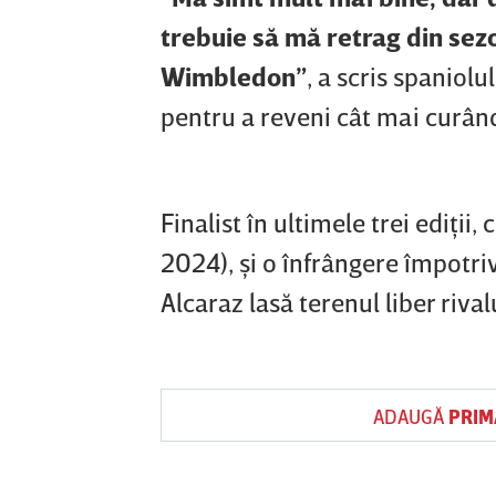
trebuie să mă retrag din sezo
Wimbledon”
, a scris spaniol
pentru a reveni cât mai curând
Finalist în ultimele trei ediţii
2024), şi o înfrângere împotriv
Alcaraz lasă terenul liber riva
ADAUGĂ
PRIM