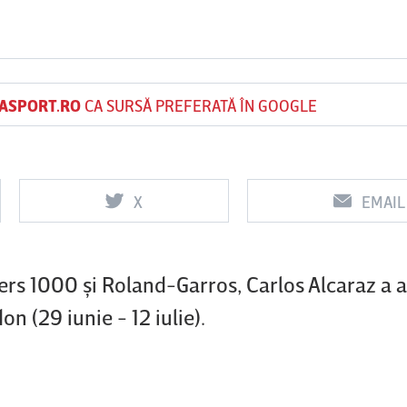
Vs
Vs
ASPORT.RO
CA SURSĂ PREFERATĂ ÎN GOOGLE
f
FCSB
UTA Arad
Rapid
0
0
X
EMAIL
ers 1000 şi Roland-Garros, Carlos Alcaraz a 
n (29 iunie - 12 iulie).