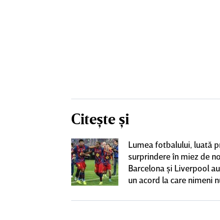
Citește și
Lumea fotbalului, luată p
 CFR Cluj are
surprindere în miez de n
enire de
Barcelona şi Liverpool au
iga
un acord la care nimeni n
aştepta