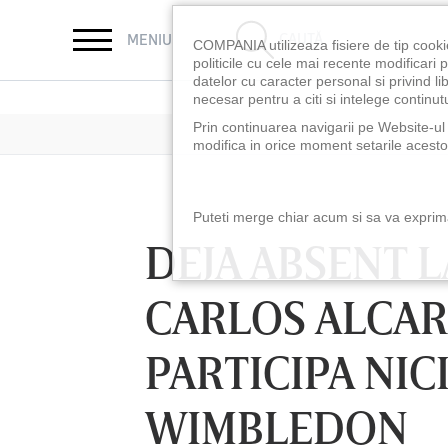
CAUTĂ
MENIU
COMPANIA utilizeaza fisiere de tip cooki
politicile cu cele mai recente modificar
datelor cu caracter personal si privind l
necesar pentru a citi si intelege continutu
Prin continuarea navigarii pe Website-ul n
modifica in orice moment setarile acestor
Puteti merge chiar acum si sa va exprimat
DEJA ABSENT 
CARLOS ALCAR
PARTICIPA NIC
WIMBLEDON
LUNI 10 AUG, 18:30
LUNI 10 AUG, 21:3