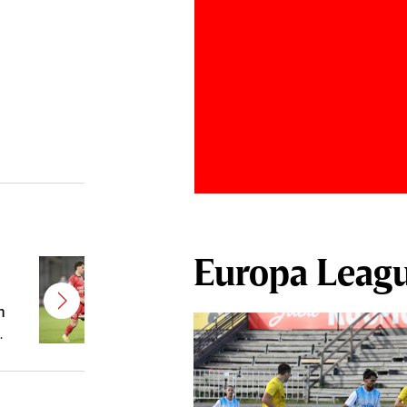
Europa Leag
Kevin Ciubotaru şi-a găsit echipă
m
şi a fost prezentat oficial