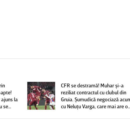
rin
CFR se destramă! Muhar şi-a
oapte!
reziliat contractul cu clubul din
 ajuns la
Gruia. Şumudică negociază acu
u se
cu Neluţu Varga, care mai are o
variantă pentru banca tehnică |
EXCLUSIV