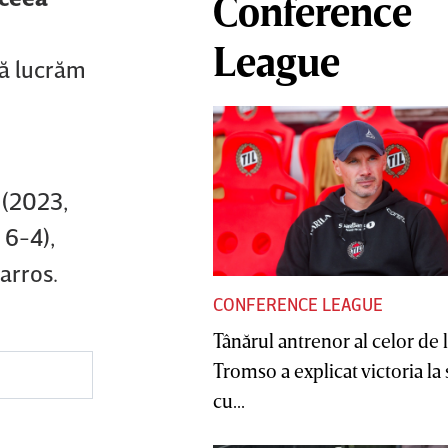
Conference
League
să lucrăm
i (2023,
 6-4),
Garros.
CONFERENCE LEAGUE
Tânărul antrenor al celor de 
Tromso a explicat victoria la
cu...