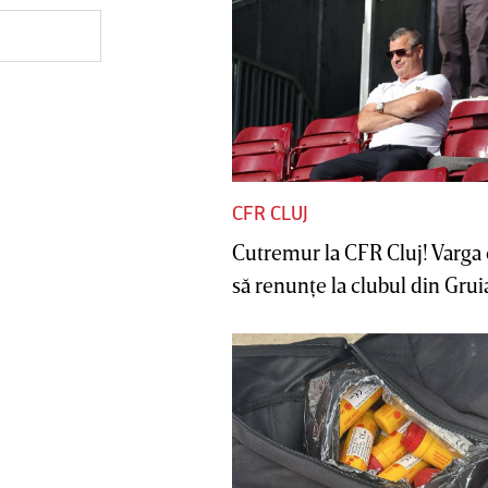
CFR CLUJ
Cutremur la CFR Cluj! Varga 
să renunţe la clubul din Gruia 