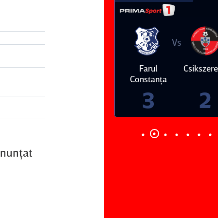
Vs
Vs
Farul
Csikszereda
Dinamo
FC Volunt
Constanţa
3
2
anunţat