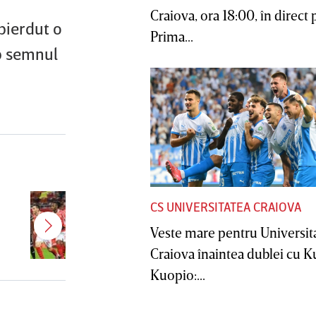
Craiova, ora 18:00, în direct 
pierdut o
Prima...
ub semnul
Bomba verii în SuperLiga! După
CS UNIVERSITATEA CRAIOVA
Gnahore, încă un titular de la
Veste mare pentru Universit
Dinamo ar putea semna cu FCSB:
"Cine ştie"
Craiova înaintea dublei cu 
Kuopio:...