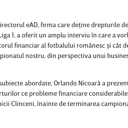
irectorul
eAD, firma care deţine drepturile d
iga 1, a oferit un amplu interviu în care a vor
orul financiar al fotbalului românesc şi cât d
mpionatul nostru, din perspectiva unui busine
subiecte abordate, Orlando Nicoară a prezen
turilor ce probleme financiare considerabile
cii Clinceni, înainte de terminarea campiona