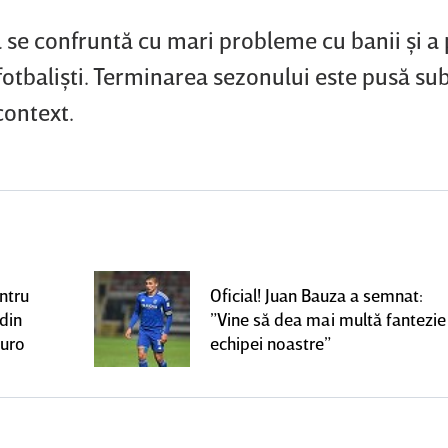
 se confruntă cu mari probleme cu banii şi a 
fotbalişti. Terminarea sezonului este pusă s
context.
ntru
Oficial! Juan Bauza a semnat:
 din
”Vine să dea mai multă fantezie
euro
echipei noastre”