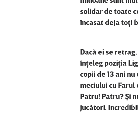
solidar de toate c
încasat deja toţi 
Dacă ei se retrag,
înţeleg poziţia Lig
copii de 13 ani nu
meciului cu Farul
Patru! Patru? Şi nu
jucători. Incredibi