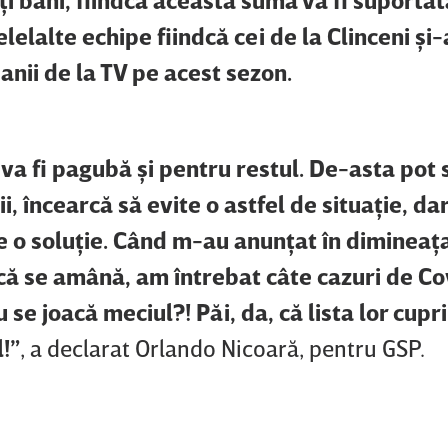
elelalte echipe fiindcă cei de la Clinceni şi
banii de la TV pe acest sezon.
 va fi pagubă şi pentru restul. De-asta pot 
ii, încearcă să evite o astfel de situaţie, dar
 e o soluţie. Când m-au anunţat în dimineaţ
 că se amână, am întrebat câte cazuri de Co
 se joacă meciul?! Păi, da, că lista lor cupr
l!”
, a declarat Orlando Nicoară, pentru GSP.