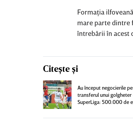
Formaţia ilfoveană
mare parte dintre 
întrebării în acest 
Citește și
 Pancu în
Au început negocierile pe
upă contractul cu
transferul unui golgheter
notificare la
SuperLiga: 500.000 de 