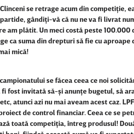
linceni se retrage acum din competiţie, e
partide, gândiţi-vă că nu ne va fi livrat nu
re am plătit. Un meci costă peste 100.000 
unge ca suma din drepturi să fie cu aproape
 mai mică!
campionatului se făcea ceea ce noi solicită
fi fost invitată să-şi anunţe bugetul, să ar
etc, atunci azi nu mai aveam acest caz. LP
proiect de control financiar. Ceea ce se pet
ează toată competiţia, întreg produsul! Dou
i bani, fiindcă această sumă va fi suportat