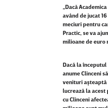
„Dacă Academica C
având de jucat 16 
meciuri pentru ca
Practic, se va aj
milioane de euro
Dacă la începutul 
anume Clinceni să 
venituri aşteaptă 
lucrează la acest 
cu Clinceni afect
milioane sunt mulţ