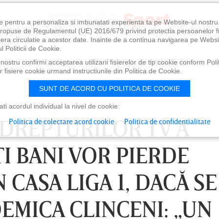
e pentru a personaliza si imbunatati experienta ta pe Website-ul nostr
i propuse de Regulamentul (UE) 2016/679 privind protectia persoanelor f
ibera circulatie a acestor date. Inainte de a continua navigarea pe Websi
l Politicii de Cookie.
ostru confirmi acceptarea utilizarii fisierelor de tip cookie conform Polit
 fisiere cookie urmand instructiunile din Politica de Cookie.
SUNT DE ACORD CU POLITICA DE COOKIE
i acordul individual la nivel de cookie:
DREPTURILOR TV A
Politica de colectare acord cookie
Politica de confidentialitate
I BANI VOR PIERDE
 CASA LIGA 1, DACĂ SE
EMICA CLINCENI: „UN
0
VINERI 07 AUG, 21:00
SÂ