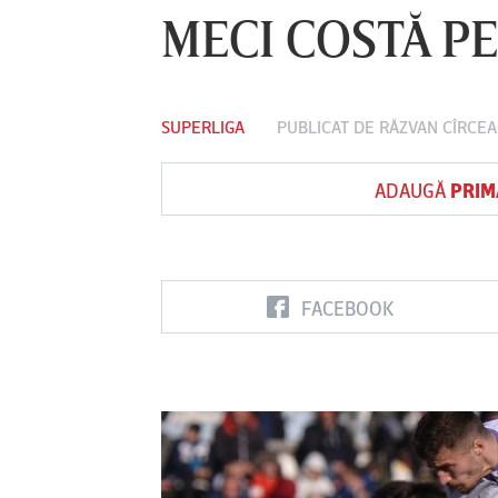
MECI COSTĂ PE
Vs
SUPERLIGA
PUBLICAT DE
RĂZVAN CÎRCEA
FC Botoşani
Corvinul
Sepsi OSK S
Hunedoara
Gheorghe
ADAUGĂ
PRIM
FACEBOOK