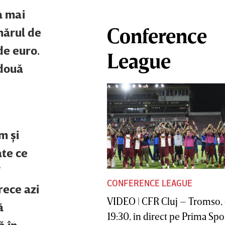
a mai
Conference
mărul de
de euro.
League
 două
m şi
ate ce
F
CONFERENCE LEAGUE
rece azi
VIDEO | CFR Cluj – Tromso, 
ă
19:30, în direct pe Prima Sport
ă în