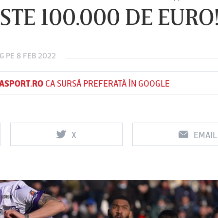
STE 100.000 DE EURO!
Vs
Vs
G
PE 8 FEB 2022
f
FCSB
UTA Arad
Rapid
ASPORT.RO
CA SURSĂ PREFERATĂ ÎN GOOGLE
X
EMAIL