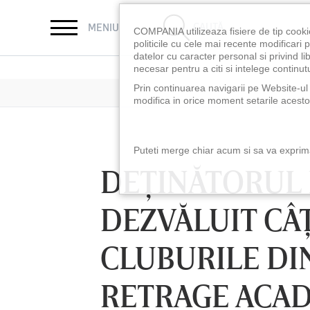
CAUTĂ
MENIU
COMPANIA utilizeaza fisiere de tip cooki
politicile cu cele mai recente modificar
datelor cu caracter personal si privind l
necesar pentru a citi si intelege continutu
Prin continuarea navigarii pe Website-ul n
modifica in orice moment setarile acestor
Puteti merge chiar acum si sa va exprimat
DEŢINĂTORUL 
DEZVĂLUIT CÂŢ
CLUBURILE DIN
RETRAGE ACAD
LUNI 10 AUG, 18:30
LUNI 10 AUG, 21:3