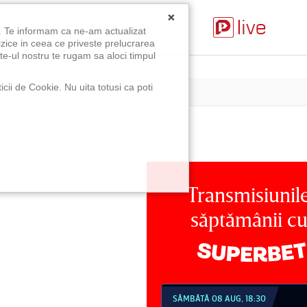
×
u. Te informam ca ne-am actualizat
izice in ceea ce priveste prelucrarea
te-ul nostru te rugam sa aloci timpul
icii de Cookie. Nu uita totusi ca poti
Transmisiunil
săptămânii c
MBĂTĂ 08 AUG, 18:30
SÂMBĂTĂ 08 AUG, 21:30