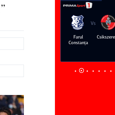
”
Vs
Vs
Farul
Csikszereda
Dinamo
FC Volunt
Constanţa