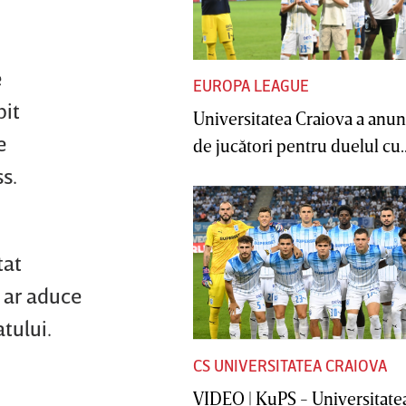
e
EUROPA LEAGUE
bit
Universitatea Craiova a anunţ
e
de jucători pentru duelul cu..
ss.
tat
 ar aduce
tului.
CS UNIVERSITATEA CRAIOVA
VIDEO | KuPS - Universitate