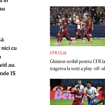
-au
să
 nici cu
CFR CLUJ
a
Ghinion teribil pentru CFR l
vid au.
tragerea la sorţi a play-off-ul
inde 15