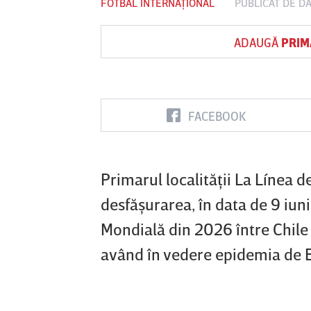
FOTBAL INTERNAȚIONAL
PUBLICAT DE
DA
ADAUGĂ
PRIM
Vs
FC Botoşani
Corvinul
Sepsi OSK S
Hunedoara
Gheorghe
FACEBOOK
Primarul localităţii La Línea d
desfăşurarea, în data de 9 iun
Mondială din 2026 între Chile
având în vedere epidemia de Eb