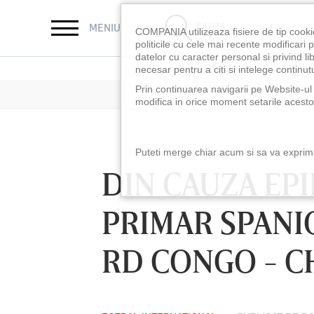
CAUTĂ
MENIU
COMPANIA utilizeaza fisiere de tip cooki
politicile cu cele mai recente modificar
datelor cu caracter personal si privind l
necesar pentru a citi si intelege continutu
Prin continuarea navigarii pe Website-ul n
modifica in orice moment setarile acestor
Puteti merge chiar acum si sa va exprimat
DIN CAUZA EPI
PRIMAR SPANIO
RD CONGO - C
LUNI 10 AUG, 18:30
LUNI 10 AUG, 21:3