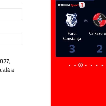
Vs
Vs
Farul
Csikszereda
Dinamo
FC Volunt
Constanţa
4
0
3
2
2027,
uală a