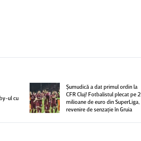
Şumudică a dat primul ordin la
CFR Cluj! Fotbalistul plecat pe 2
rby-ul cu
milioane de euro din SuperLiga,
revenire de senzaţie în Gruia