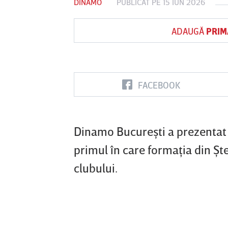
DINAMO
PUBLICAT PE 15 IUN 2026
ADAUGĂ
PRIM
Vs
FC Botoşani
Corvinul
Sepsi OSK S
Hunedoara
Gheorghe
FACEBOOK
Dinamo Bucureşti a prezentat
primul în care formaţia din Şt
clubului.