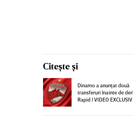
Citește și
construcţia!
Dinamo a anunţat două
 care Marius
transferuri înainte de de
t
Rapid | VIDEO EXCLUSIV