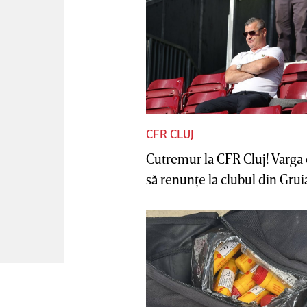
CFR CLUJ
Cutremur la CFR Cluj! Varga 
să renunţe la clubul din Gruia 