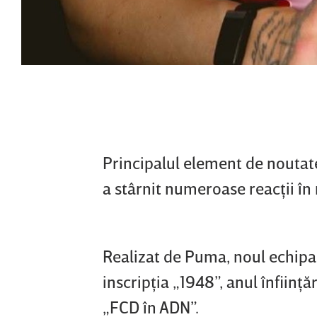
Principalul element de noutate 
a stârnit numeroase reacţii în 
Realizat de Puma, noul echip
inscripţia „1948”, anul înfiinţ
„FCD în ADN”.