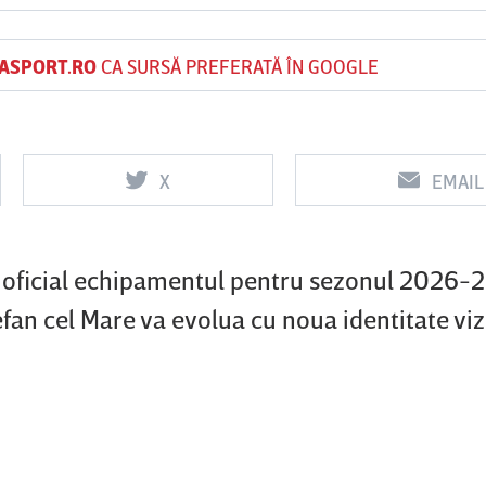
ASPORT.RO
CA SURSĂ PREFERATĂ ÎN GOOGLE
Vs
Vs
f
FCSB
UTA Arad
Rapid
X
EMAIL
0
0
 oficial echipamentul pentru sezonul 2026-
efan cel Mare va evolua cu noua identitate viz