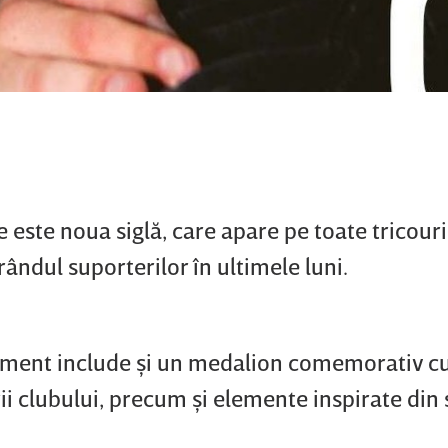
este noua siglă, care apare pe toate tricouril
rândul suporterilor în ultimele luni.
ament include şi un medalion comemorativ c
ării clubului, precum şi elemente inspirate din