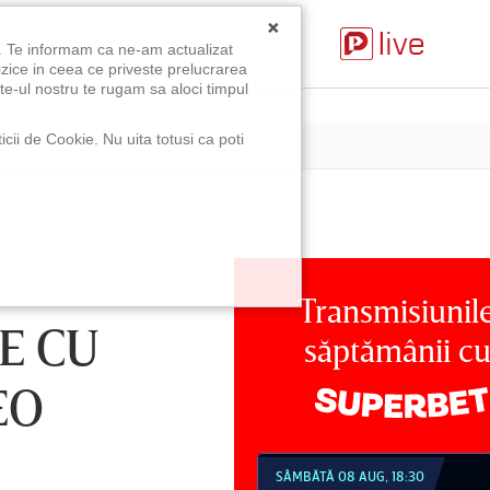
×
u. Te informam ca ne-am actualizat
izice in ceea ce priveste prelucrarea
te-ul nostru te rugam sa aloci timpul
icii de Cookie. Nu uita totusi ca poti
Transmisiunil
E CU
săptămânii c
EO
MBĂTĂ 08 AUG, 18:30
SÂMBĂTĂ 08 AUG, 21:30