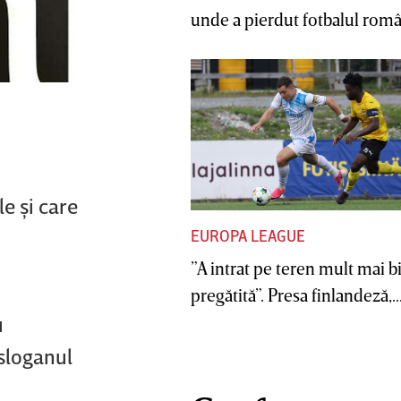
unde a pierdut fotbalul român
e şi care
EUROPA LEAGUE
”A intrat pe teren mult mai b
pregătită”. Presa finlandeză,..
u
 sloganul