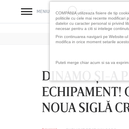
CAUTĂ
MENIU
COMPANIA utilizeaza fisiere de tip cooki
politicile cu cele mai recente modificar
datelor cu caracter personal si privind l
necesar pentru a citi si intelege continutu
Prin continuarea navigarii pe Website-ul n
modifica in orice moment setarile acestor
Puteti merge chiar acum si sa va exprimat
DINAMO ŞI-A 
ECHIPAMENT! 
NOUA SIGLĂ CR
LUNI 10 AUG, 18:30
LUNI 10 AUG, 21:3