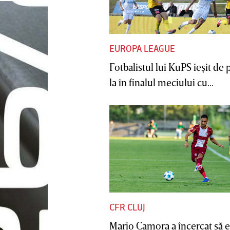
EUROPA LEAGUE
Fotbalistul lui KuPS ieşit de 
la în finalul meciului cu...
CFR CLUJ
Mario Camora a încercat să e