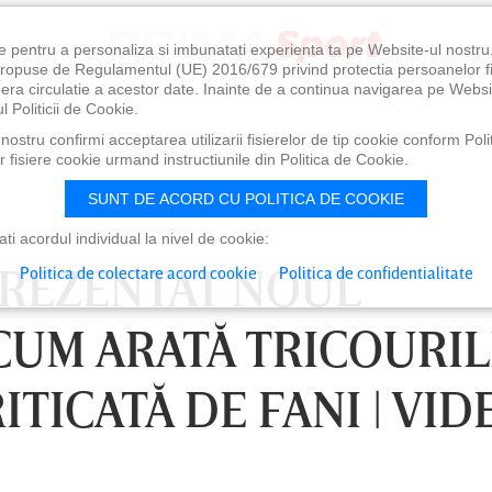
e pentru a personaliza si imbunatati experienta ta pe Website-ul nostr
i propuse de Regulamentul (UE) 2016/679 privind protectia persoanelor f
ibera circulatie a acestor date. Inainte de a continua navigarea pe Websi
l Politicii de Cookie.
ostru confirmi acceptarea utilizarii fisierelor de tip cookie conform Polit
 fisiere cookie urmand instructiunile din Politica de Cookie.
SUNT DE ACORD CU POLITICA DE COOKIE
i acordul individual la nivel de cookie:
PREZENTAT NOUL
Politica de colectare acord cookie
Politica de confidentialitate
CUM ARATĂ TRICOURIL
ITICATĂ DE FANI | VID
0
VINERI 07 AUG, 21:00
SÂ