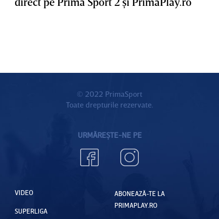
direct pe Prima Sport 2 şi PrimaPlay.ro
© 2022 PrimaSport
Toate drepturile rezervate.
URMĂREȘTE-NE PE
VIDEO
ABONEAZĂ-TE LA
PRIMAPLAY.RO
SUPERLIGA