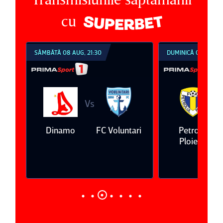
cu
SÂMBĂTĂ 08 AUG, 21:30
DUMINICĂ 09 AUG, 1
Vs
V
eda
Dinamo
FC Voluntari
Petrolul
Ploieşti