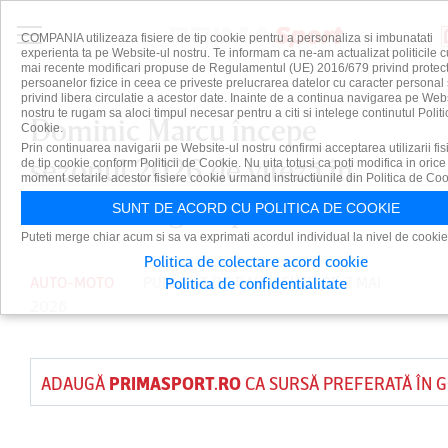
COMPANIA utilizeaza fisiere de tip cookie pentru a personaliza si imbunatati
experienta ta pe Website-ul nostru. Te informam ca ne-am actualizat politicile c
mai recente modificari propuse de Regulamentul (UE) 2016/679 privind protect
persoanelor fizice in ceea ce priveste prelucrarea datelor cu caracter personal 
privind libera circulatie a acestor date. Inainte de a continua navigarea pe Web
nostru te rugam sa aloci timpul necesar pentru a citi si intelege continutul Politi
Dominic Marcu începe
Cookie.
Prin continuarea navigarii pe Website-ul nostru confirmi acceptarea utilizarii fis
sezonul 2026 de viteză în
de tip cookie conform Politicii de Cookie. Nu uita totusi ca poti modifica in orice
moment setarile acestor fisiere cookie urmand instructiunile din Politica de Coo
coastă ”Pregătit pentru orice”
SUNT DE ACORD CU POLITICA DE COOKIE
Puteti merge chiar acum si sa va exprimati acordul individual la nivel de cookie
Politica de colectare acord cookie
AUTO-MOTO
PUBLICAT DE
DAIAN CUTU
PE 7 MAI
Politica de confidentialitate
2026
ADAUGĂ
PRIMASPORT.RO
CA SURSĂ PREFERATĂ ÎN 