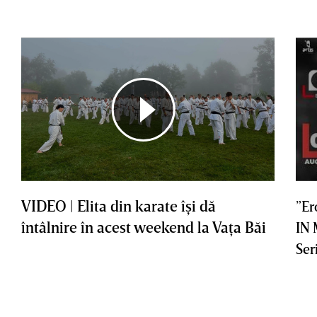
VIDEO | Elita din karate îşi dă
”Er
întâlnire în acest weekend la Vaţa Băi
IN
Ser