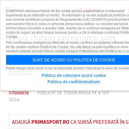
COMPANIA utilizeaza fisiere de tip cookie pentru a personaliza si imbunatati
experienta ta pe Website-ul nostru. Te informam ca ne-am actualizat politicile c
mai recente modificari propuse de Regulamentul (UE) 2016/679 privind protect
persoanelor fizice in ceea ce priveste prelucrarea datelor cu caracter personal 
privind libera circulatie a acestor date. Inainte de a continua navigarea pe Web
nostru te rugam sa aloci timpul necesar pentru a citi si intelege continutul Politi
Două cluburi importante sunt
Cookie.
Prin continuarea navigarii pe Website-ul nostru confirmi acceptarea utilizarii fis
cu ochii pe Dennis Man! Unde
de tip cookie conform Politicii de Cookie. Nu uita totusi ca poti modifica in orice
moment setarile acestor fisiere cookie urmand instructiunile din Politica de Coo
ar putea ajunge internaţionalul
SUNT DE ACORD CU POLITICA DE COOKIE
Puteti merge chiar acum si sa va exprimati acordul individual la nivel de cookie
român
Politica de colectare acord cookie
Politica de confidentialitate
STRANIERI
PUBLICAT DE
TUDOR MOISA
PE 8 SEP
2024
ADAUGĂ
PRIMASPORT.RO
CA SURSĂ PREFERATĂ ÎN 