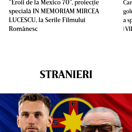
”Eroii de la Mexico 70”, proiecţie
Cam
specială IN MEMORIAM MIRCEA
gol
LUCESCU, la Serile Filmului
a s
Românesc
| V
STRANIERI