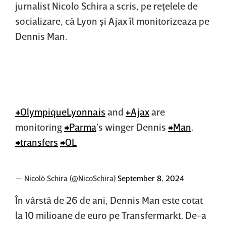
jurnalist Nicolo Schira a scris, pe reţelele de
socializare, că Lyon şi Ajax îl monitorizeaza pe
Dennis Man.
#OlympiqueLyonnais
and
#Ajax
are
monitoring
#Parma
’s winger Dennis
#Man
.
#transfers
#OL
— Nicolò Schira (@NicoSchira)
September 8, 2024
În vârstă de 26 de ani, Dennis Man este cotat
la 10 milioane de euro pe Transfermarkt. De-a