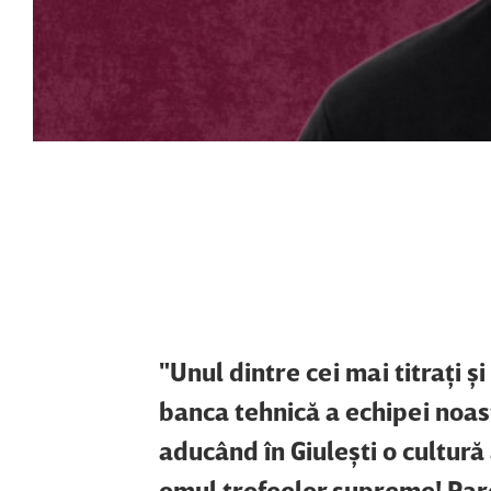
"Unul dintre cei mai titraţi 
banca tehnică a echipei noas
aducând în Giuleşti o cultură
omul trofeelor supreme! Parc