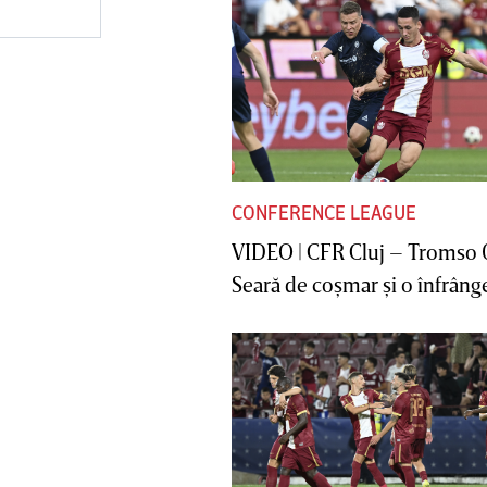
CONFERENCE LEAGUE
VIDEO | CFR Cluj – Tromso 
Seară de coşmar şi o înfrânge