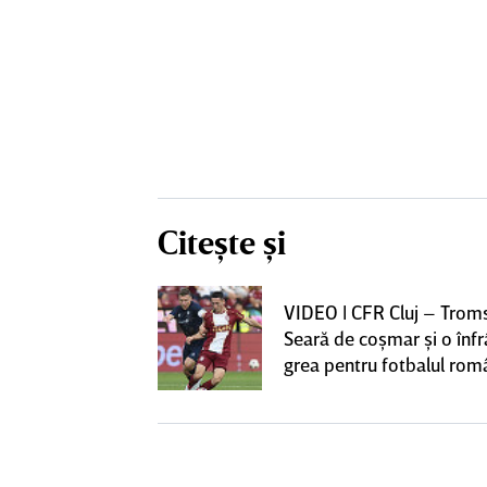
Citește și
iversitatea
VIDEO | CFR Cluj – Trom
pioana României
Seară de coşmar şi o înf
 iniţiativa în
grea pentru fotbalul ro