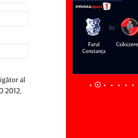
Vs
Vs
Farul
Csikszereda
Dinamo
FC Volunt
Constanţa
igător al
JO 2012,