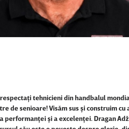
şi respectaţi tehnicieni din handbalul mondi
tre de senioare! Visăm sus şi construim cu 
 a performanţei şi a excelenţei. Dragan Adž
ursul său este o poveste despre glorie, di