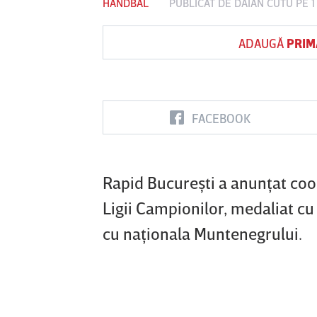
HANDBAL
PUBLICAT DE
DAIAN CUTU
PE 1
ADAUGĂ
PRIM
Vs
FC Botoşani
Corvinul
Sepsi OSK S
Hunedoara
Gheorghe
FACEBOOK
Rapid Bucureşti a anunţat coo
Ligii Campionilor, medaliat cu
cu naţionala Muntenegrului.