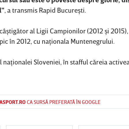
l"
, a transmis Rapid Bucureşti.
câştigător al Ligii Campionilor (2012 şi 2015
ic în 2012, cu naţionala Muntenegrului.
l naţionalei Sloveniei, în stafful căreia active
ASPORT.RO
CA SURSĂ PREFERATĂ ÎN GOOGLE