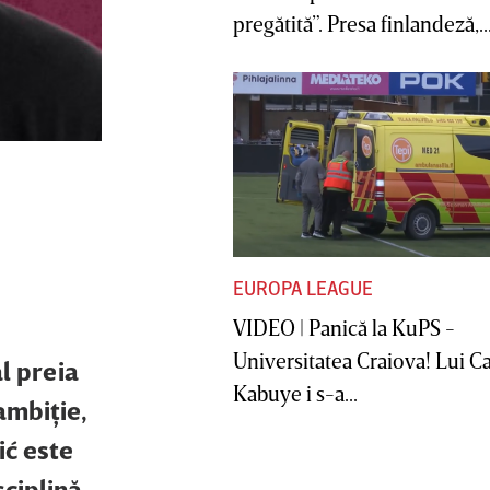
pregătită”. Presa finlandeză,..
EUROPA LEAGUE
VIDEO | Panică la KuPS -
Universitatea Craiova! Lui C
al preia
Kabuye i s-a...
ambiţie,
ić este
sciplină