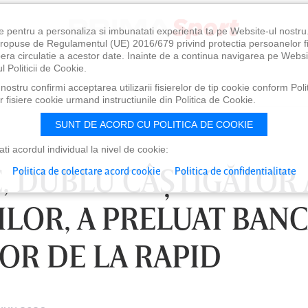
e pentru a personaliza si imbunatati experienta ta pe Website-ul nostr
i propuse de Regulamentul (UE) 2016/679 privind protectia persoanelor f
ibera circulatie a acestor date. Inainte de a continua navigarea pe Websi
l Politicii de Cookie.
ostru confirmi acceptarea utilizarii fisierelor de tip cookie conform Polit
 fisiere cookie urmand instructiunile din Politica de Cookie.
SUNT DE ACORD CU POLITICA DE COOKIE
i acordul individual la nivel de cookie:
, DUBLU CÂŞTIGĂTOR 
Politica de colectare acord cookie
Politica de confidentialitate
ILOR, A PRELUAT BAN
OR DE LA RAPID
0
VINERI 07 AUG, 21:00
SÂ