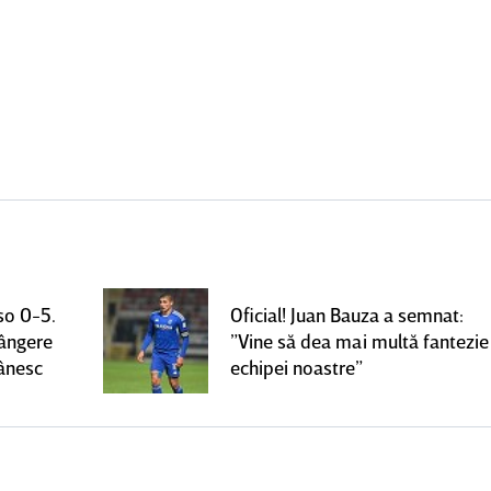
so 0-5.
Oficial! Juan Bauza a semnat:
rângere
”Vine să dea mai multă fantezie
mânesc
echipei noastre”