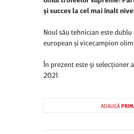
şi succes la cel mai înalt nive
Noul său tehnician este dublu 
european şi vicecampion olimp
În prezent este şi selecţioner a
2021.
ADAUGĂ
PRIM