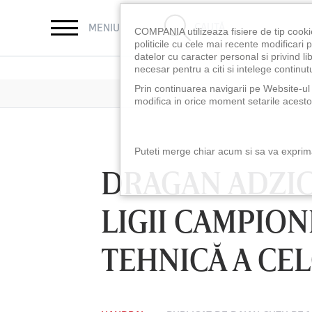
CAUTĂ
MENIU
COMPANIA utilizeaza fisiere de tip cooki
politicile cu cele mai recente modificar
datelor cu caracter personal si privind l
necesar pentru a citi si intelege continutu
Prin continuarea navigarii pe Website-ul n
modifica in orice moment setarile acestor
Puteti merge chiar acum si sa va exprimat
DRAGAN ADZIC
LIGII CAMPION
TEHNICĂ A CEL
LUNI 10 AUG, 18:30
LUNI 10 AUG, 21:3