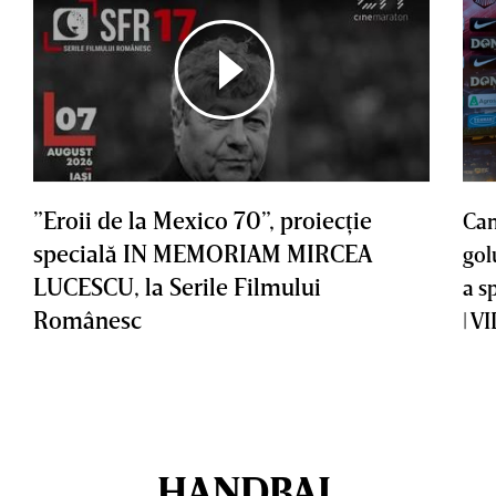
”Eroii de la Mexico 70”, proiecţie
Cam
specială IN MEMORIAM MIRCEA
gol
LUCESCU, la Serile Filmului
a s
Românesc
| V
HANDBAL