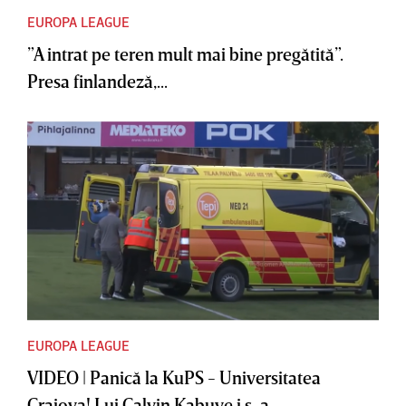
EUROPA LEAGUE
”A intrat pe teren mult mai bine pregătită”.
Presa finlandeză,...
EUROPA LEAGUE
VIDEO | Panică la KuPS - Universitatea
Craiova! Lui Calvin Kabuye i s-a...