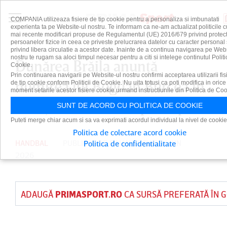
COMPANIA utilizeaza fisiere de tip cookie pentru a personaliza si imbunatati
experienta ta pe Website-ul nostru. Te informam ca ne-am actualizat politicile c
mai recente modificari propuse de Regulamentul (UE) 2016/679 privind protect
persoanelor fizice in ceea ce priveste prelucrarea datelor cu caracter personal 
privind libera circulatie a acestor date. Inainte de a continua navigarea pe Web
nostru te rugam sa aloci timpul necesar pentru a citi si intelege continutul Politi
Dunărea Brăila anunţă
Cookie.
Prin continuarea navigarii pe Website-ul nostru confirmi acceptarea utilizarii fis
numirea lui Bogdan Burcea în
de tip cookie conform Politicii de Cookie. Nu uita totusi ca poti modifica in orice
moment setarile acestor fisiere cookie urmand instructiunile din Politica de Coo
funcţia de antrenor principal
SUNT DE ACORD CU POLITICA DE COOKIE
Puteti merge chiar acum si sa va exprimati acordul individual la nivel de cookie
Politica de colectare acord cookie
HANDBAL
PUBLICAT DE
DAIAN CUTU
PE 1 IUN
Politica de confidentialitate
2026
ADAUGĂ
PRIMASPORT.RO
CA SURSĂ PREFERATĂ ÎN 