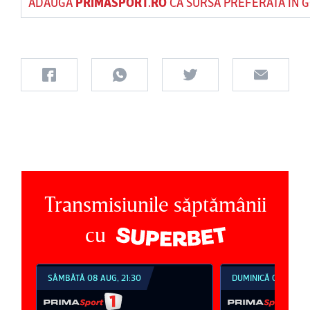
ADAUGĂ
PRIMASPORT.RO
CA SURSĂ PREFERATĂ ÎN 
Transmisiunile săptămânii
cu
SÂMBĂTĂ 08 AUG, 21:30
DUMINICĂ 09 AUG, 1