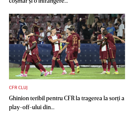
coşmar şi o înfrângere...
CFR CLUJ
Ghinion teribil pentru CFR la tragerea la sorţi a
play-off-ului din...