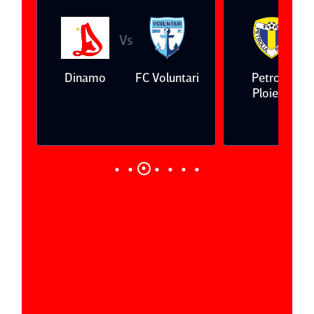
Vs
V
eda
Dinamo
FC Voluntari
Petrolul
Ploieşti