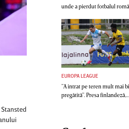
unde a pierdut fotbalul român
EUROPA LEAGUE
”A intrat pe teren mult mai b
pregătită”. Presa finlandeză,..
l Stansted
ianului