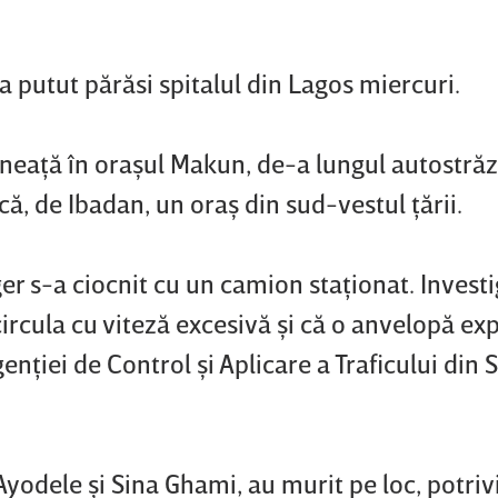
a putut părăsi spitalul din Lagos miercuri.
ineaţă în oraşul Makun, de-a lungul autostrăz
ă, de Ibadan, un oraş din sud-vestul ţării.
er s-a ciocnit cu un camion staţionat. Investi
 circula cu viteză excesivă şi că o anvelopă e
enţiei de Control şi Aplicare a Traficului din 
 Ayodele şi Sina Ghami, au murit pe loc, potriv