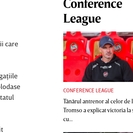
Conference
League
ii care
gaţiile
xplodase
CONFERENCE LEAGUE
Statul
Tânărul antrenor al celor de 
Tromso a explicat victoria la
cu...
it