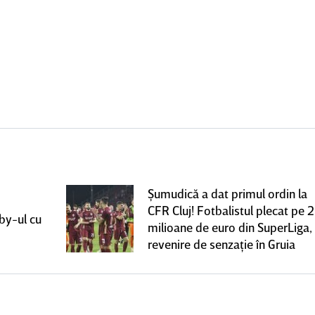
Şumudică a dat primul ordin la
CFR Cluj! Fotbalistul plecat pe 2
rby-ul cu
milioane de euro din SuperLiga,
revenire de senzaţie în Gruia