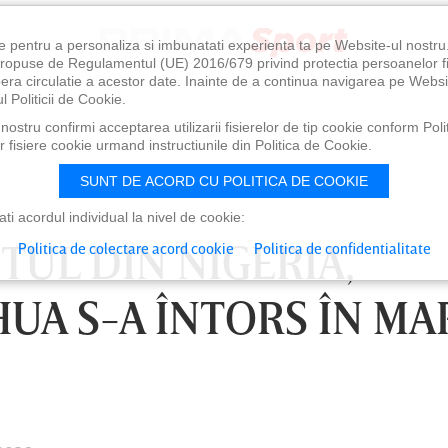
e pentru a personaliza si imbunatati experienta ta pe Website-ul nostr
i propuse de Regulamentul (UE) 2016/679 privind protectia persoanelor f
ibera circulatie a acestor date. Inainte de a continua navigarea pe Websi
l Politicii de Cookie.
ostru confirmi acceptarea utilizarii fisierelor de tip cookie conform Polit
 fisiere cookie urmand instructiunile din Politica de Cookie.
SUNT DE ACORD CU POLITICA DE COOKIE
i acordul individual la nivel de cookie:
TUL DIN NIGERIA,
Politica de colectare acord cookie
Politica de confidentialitate
UA S-A ÎNTORS ÎN MA
0
VINERI 07 AUG, 21:00
SÂ