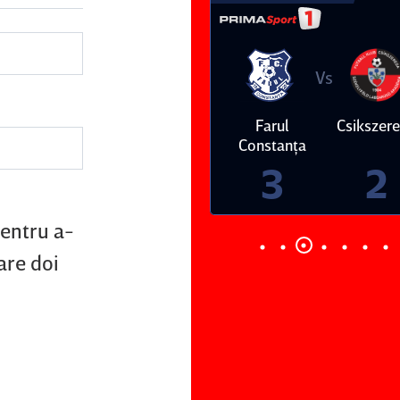
Vs
Vs
Farul
Csikszereda
Dinamo
FC Volunt
Constanţa
4
0
3
2
pentru a-
are doi