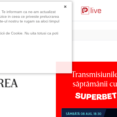
×
u. Te informam ca ne-am actualizat
izice in ceea ce priveste prelucrarea
te-ul nostru te rugam sa aloci timpul
icii de Cookie. Nu uita totusi ca poti
Transmisiunil
REA
săptămânii c
MBĂTĂ 08 AUG, 18:30
SÂMBĂTĂ 08 AUG, 21:30