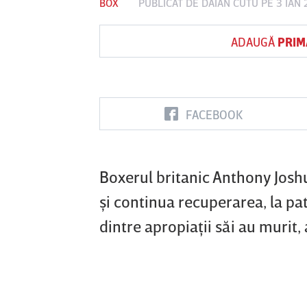
BOX
PUBLICAT DE
DAIAN CUTU
PE 3 IAN
ADAUGĂ
PRIM
Vs
FC Botoşani
Corvinul
Sepsi OSK S
Hunedoara
Gheorghe
FACEBOOK
Boxerul britanic Anthony Joshu
şi continua recuperarea, la pat
dintre apropiaţii săi au murit,