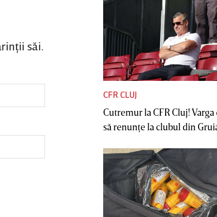
inţii săi.
CFR CLUJ
Cutremur la CFR Cluj! Varga 
să renunţe la clubul din Gruia 