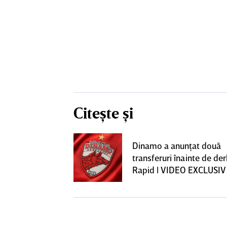
Citește și
construcţia!
Dinamo a anunţat două
 care Marius
transferuri înainte de de
t
Rapid | VIDEO EXCLUSIV