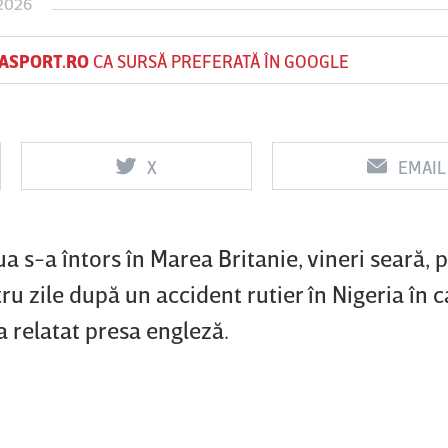
 2026
ASPORT.RO
CA SURSĂ PREFERATĂ ÎN GOOGLE
Vs
Vs
f
FCSB
UTA Arad
Rapid
X
EMAIL
0
0
a s-a întors în Marea Britanie, vineri seară, 
ru zile după un accident rutier în Nigeria în c
 a relatat presa engleză.