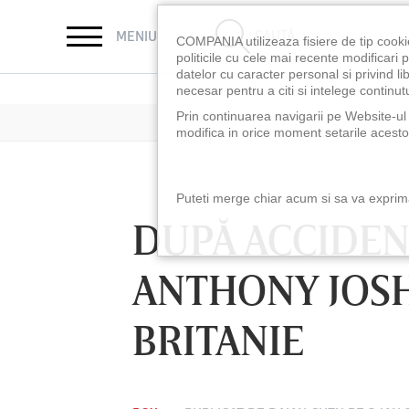
CAUTĂ
MENIU
COMPANIA utilizeaza fisiere de tip cooki
politicile cu cele mai recente modificar
datelor cu caracter personal si privind l
necesar pentru a citi si intelege continutu
Prin continuarea navigarii pe Website-ul n
modifica in orice moment setarile acestor
Puteti merge chiar acum si sa va exprimat
DUPĂ ACCIDEN
ANTHONY JOSH
BRITANIE
LUNI 10 AUG, 18:30
LUNI 10 AUG, 21:3