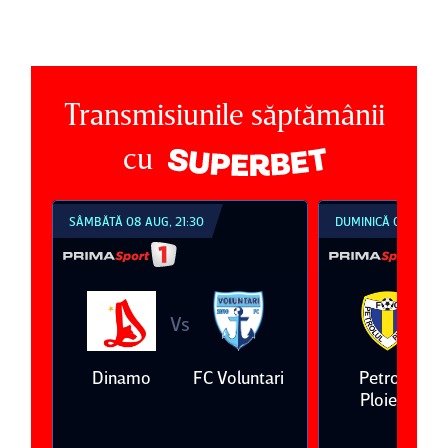
Transmisiunile săptămânii
cu
SÂMBĂTĂ 08 AUG, 21:30
DUMINICĂ 09 AUG, 1
Vs
V
eda
Dinamo
FC Voluntari
Petrolul
Ploieşti