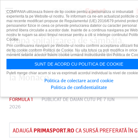
COMPANIA utilizeaza fisiere de tip cookie pentru a personaliza si imbunatati
experienta ta pe Website-ul nostru. Te informam ca ne-am actualizat politicile c
mai recente modificari propuse de Regulamentul (UE) 2016/679 privind protect
persoanelor fizice in ceea ce priveste prelucrarea datelor cu caracter personal 
privind libera circulatie a acestor date. Inainte de a continua navigarea pe Web
nostru te rugam sa aloci timpul necesar pentru a citi si intelege continutul Politi
După spitalizarea de sâmbătă,
Cookie.
Prin continuarea navigarii pe Website-ul nostru confirmi acceptarea utilizarii fis
Frederic Vasseur a revenit în
de tip cookie conform Politicii de Cookie. Nu uita totusi ca poti modifica in orice
moment setarile acestor fisiere cookie urmand instructiunile din Politica de Coo
paddock la Marele Premiu de
SUNT DE ACORD CU POLITICA DE COOKIE
Puteti merge chiar acum si sa va exprimati acordul individual la nivel de cookie
la Monaco
Politica de colectare acord cookie
Politica de confidentialitate
FORMULA 1
PUBLICAT DE
DAIAN CUTU
PE 7 IUN
2026
ADAUGĂ
PRIMASPORT.RO
CA SURSĂ PREFERATĂ ÎN 