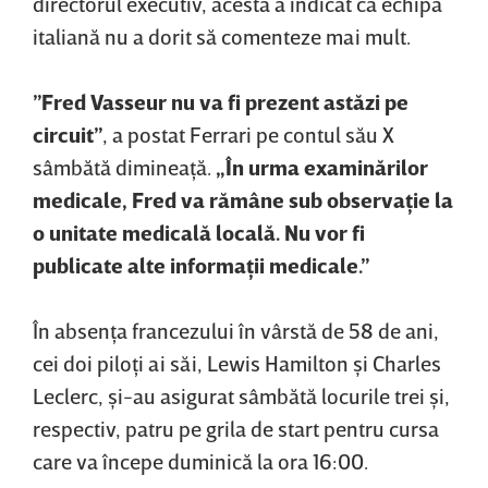
directorul executiv, acesta a indicat că echipa
italiană nu a dorit să comenteze mai mult.
”Fred Vasseur nu va fi prezent astăzi pe
circuit”
, a postat Ferrari pe contul său X
sâmbătă dimineaţă.
„În urma examinărilor
medicale, Fred va rămâne sub observaţie la
o unitate medicală locală. Nu vor fi
publicate alte informaţii medicale.”
În absenţa francezului în vârstă de 58 de ani,
cei doi piloţi ai săi, Lewis Hamilton şi Charles
Leclerc, şi-au asigurat sâmbătă locurile trei şi,
respectiv, patru pe grila de start pentru cursa
care va începe duminică la ora 16:00.