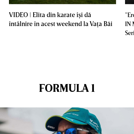
VIDEO | Elita din karate îşi dă
”Er
întâlnire în acest weekend la Vaţa Băi
IN
Ser
FORMULA 1