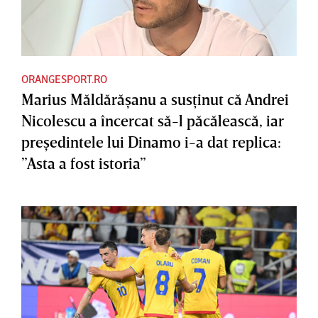
ORANGESPORT.RO
Marius Măldărăşanu a susţinut că Andrei
Nicolescu a încercat să-l păcălească, iar
preşedintele lui Dinamo i-a dat replica:
”Asta a fost istoria”