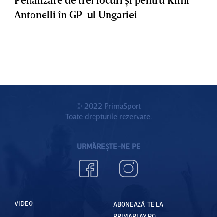
Antonelli în GP-ul Ungariei
© 2022 PrimaSport
Toate drepturile rezervate.
URMĂREȘTE-NE PE
VIDEO
ABONEAZĂ-TE LA
PRIMAPLAY.RO