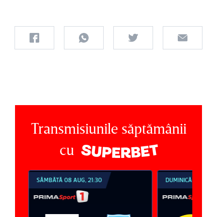
Transmisiunile săptămânii
cu
SÂMBĂTĂ 08 AUG, 21:30
DUMINICĂ 09 AUG, 1