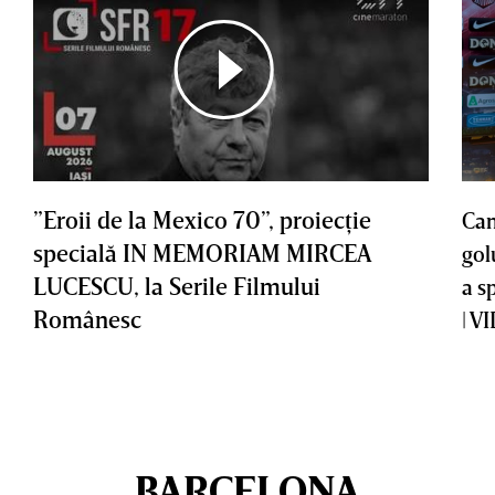
”Eroii de la Mexico 70”, proiecţie
Cam
specială IN MEMORIAM MIRCEA
gol
LUCESCU, la Serile Filmului
a s
Românesc
| V
BARCELONA