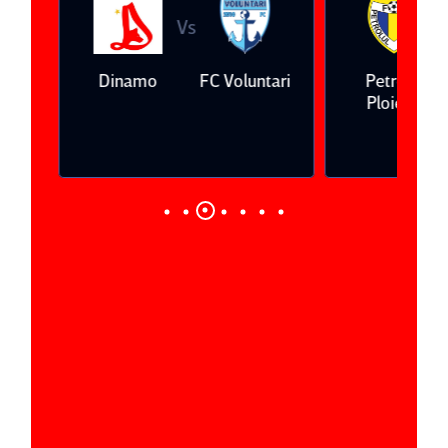
Vs
V
eda
Dinamo
FC Voluntari
Petrolul
Ploieşti