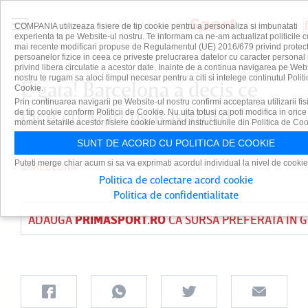
COMPANIA utilizeaza fisiere de tip cookie pentru a personaliza si imbunatati
experienta ta pe Website-ul nostru. Te informam ca ne-am actualizat politicile c
mai recente modificari propuse de Regulamentul (UE) 2016/679 privind protect
persoanelor fizice in ceea ce priveste prelucrarea datelor cu caracter personal 
privind libera circulatie a acestor date. Inainte de a continua navigarea pe Web
nostru te rugam sa aloci timpul necesar pentru a citi si intelege continutul Politi
E gata! Barcelona a decis ce
Cookie.
Prin continuarea navigarii pe Website-ul nostru confirmi acceptarea utilizarii fis
face cu Marcus Rashford
de tip cookie conform Politicii de Cookie. Nu uita totusi ca poti modifica in orice
moment setarile acestor fisiere cookie urmand instructiunile din Politica de Coo
SUNT DE ACORD CU POLITICA DE COOKIE
Puteti merge chiar acum si sa va exprimati acordul individual la nivel de cookie
BARCELONA
PUBLICAT PE 10 IUN 2026
Politica de colectare acord cookie
Politica de confidentialitate
ADAUGĂ
PRIMASPORT.RO
CA SURSĂ PREFERATĂ ÎN 