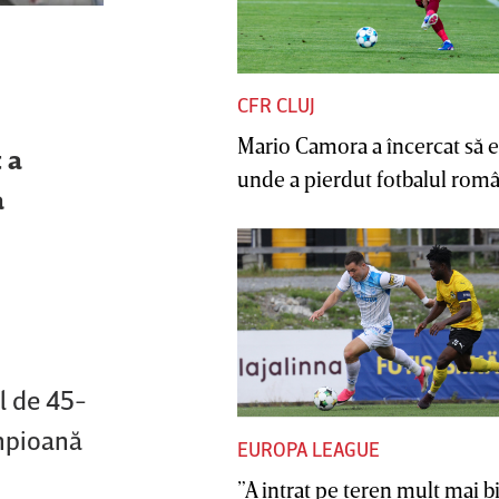
CFR CLUJ
Mario Camora a încercat să e
 a
unde a pierdut fotbalul român
a
.
ul de 45-
ampioană
EUROPA LEAGUE
”A intrat pe teren mult mai b