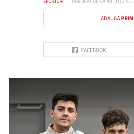
SPORTURI
PUBLICAT DE
DAIAN CUTU
PE 
ADAUGĂ
PRIM
Vs
FC Botoşani
Corvinul
Sepsi OSK S
Hunedoara
Gheorghe
FACEBOOK