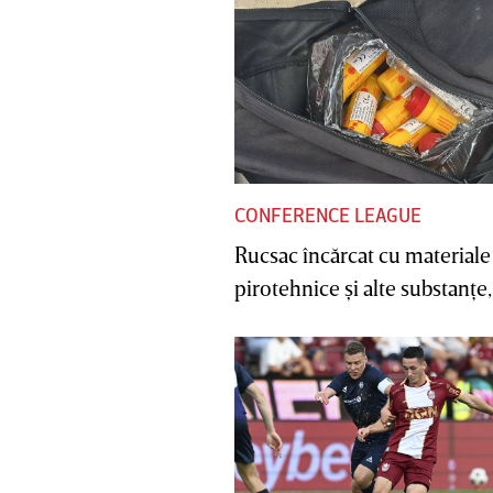
CONFERENCE LEAGUE
Rucsac încărcat cu materiale
pirotehnice şi alte substanţe, 