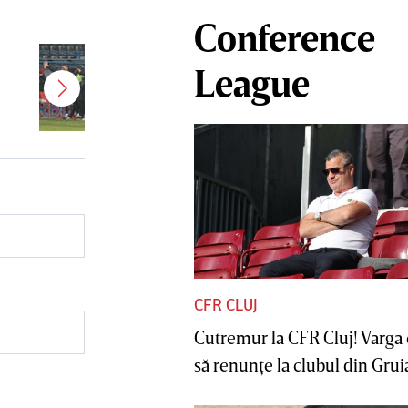
Conference
Jucătorul dorit de Pancu în
League
Giuleşti vrea să rupă contractul cu
CFR Cluj: ”A făcut notificare la
club”
CFR CLUJ
Cutremur la CFR Cluj! Varga 
să renunţe la clubul din Gruia 