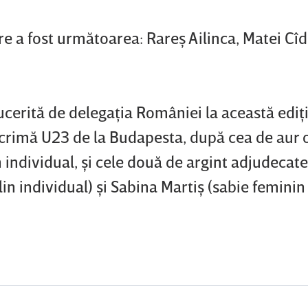
e a fost următoarea: Rareş Ailinca, Matei Cî
cerită de delegaţia României la această ediţi
rimă U23 de la Budapesta, după cea de aur 
 individual, şi cele două de argint adjudecat
 individual) şi Sabina Martiş (sabie feminin