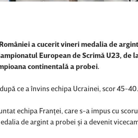
României a cucerit vineri medalia de argint
 Campionatul European de Scrimă U23, de l
pioana continentală a probei.
 după ce a învins echipa Ucrainei, scor 45-40
nfruntat echipa Franţei, care s-a impus cu scor
edalia de argint a probei şi a devenit vicec