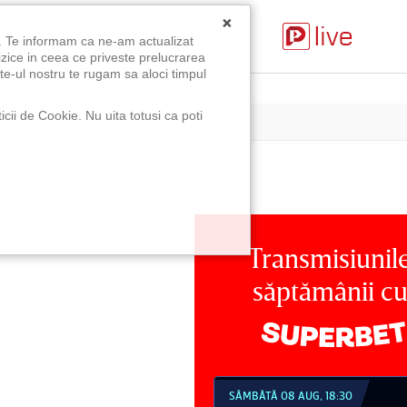
×
u. Te informam ca ne-am actualizat
izice in ceea ce priveste prelucrarea
te-ul nostru te rugam sa aloci timpul
icii de Cookie. Nu uita totusi ca poti
Transmisiunil
săptămânii c
MBĂTĂ 08 AUG, 18:30
SÂMBĂTĂ 08 AUG, 21:30