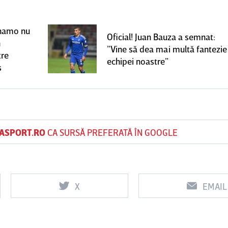
Dinamo nu
Oficial! Juan Bauza a semnat:
n
”Vine să dea mai multă fantezie
tre
echipei noastre”
s
ASPORT.RO
CA SURSĂ PREFERATĂ ÎN GOOGLE
X
EMAIL