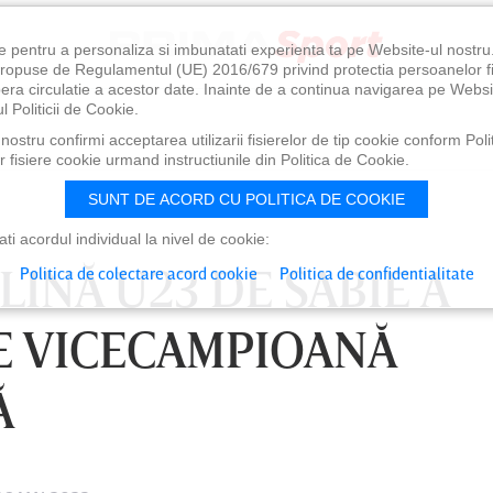
e pentru a personaliza si imbunatati experienta ta pe Website-ul nostr
i propuse de Regulamentul (UE) 2016/679 privind protectia persoanelor f
ibera circulatie a acestor date. Inainte de a continua navigarea pe Websi
l Politicii de Cookie.
ostru confirmi acceptarea utilizarii fisierelor de tip cookie conform Polit
 fisiere cookie urmand instructiunile din Politica de Cookie.
SUNT DE ACORD CU POLITICA DE COOKIE
i acordul individual la nivel de cookie:
INĂ U23 DE SABIE A
Politica de colectare acord cookie
Politica de confidentialitate
E VICECAMPIOANĂ
Ă
0
VINERI 07 AUG, 21:00
SÂ