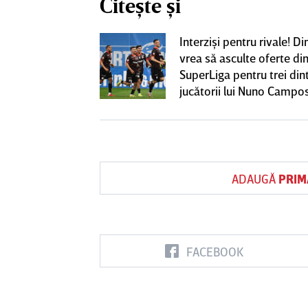
Citește și
iversitatea
Interzişi pentru rivale! 
pioana României
vrea să asculte oferte di
 iniţiativa în
SuperLiga pentru trei din
jucătorii lui Nuno Campo
ADAUGĂ
PRIM
FACEBOOK