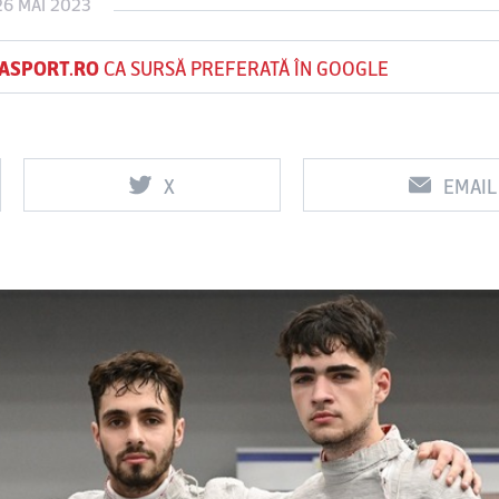
26 MAI 2023
ASPORT.RO
CA SURSĂ PREFERATĂ ÎN GOOGLE
Vs
Vs
f
FCSB
UTA Arad
Rapid
X
EMAIL