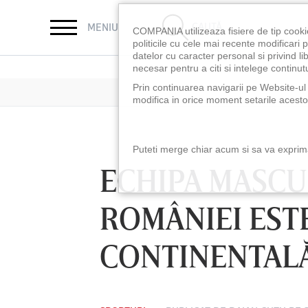
CAUTĂ
MENIU
COMPANIA utilizeaza fisiere de tip cooki
politicile cu cele mai recente modificar
datelor cu caracter personal si privind l
necesar pentru a citi si intelege continutu
Prin continuarea navigarii pe Website-ul n
modifica in orice moment setarile acestor
Puteti merge chiar acum si sa va exprimat
ECHIPA MASCUL
ROMÂNIEI EST
CONTINENTAL
LUNI 10 AUG, 18:30
LUNI 10 AUG, 21:3