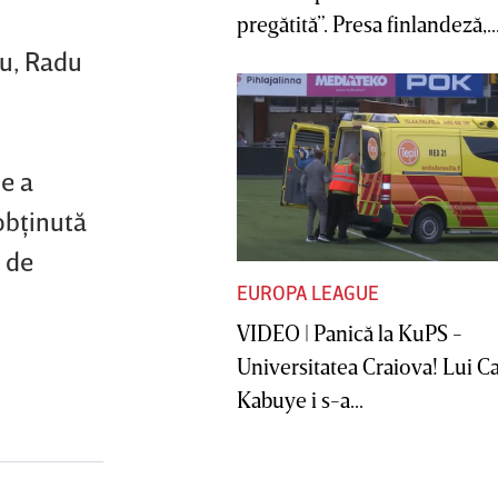
pregătită”. Presa finlandeză,..
du, Radu
e a
obţinută
e de
EUROPA LEAGUE
VIDEO | Panică la KuPS -
Universitatea Craiova! Lui C
Kabuye i s-a...