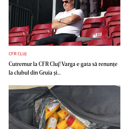
CFR CLUJ
Cutremur la CFR Cluj! Varga e gata să renunţe
la clubul din Gruia şi...