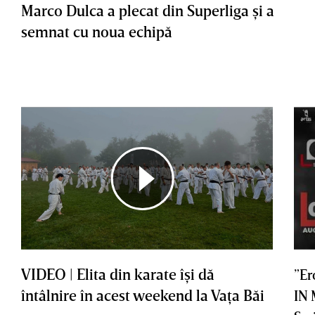
Marco Dulca a plecat din Superliga şi a
semnat cu noua echipă
VIDEO | Elita din karate îşi dă
”Er
întâlnire în acest weekend la Vaţa Băi
IN