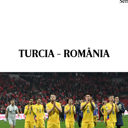
Ser
TURCIA - ROMÂNIA