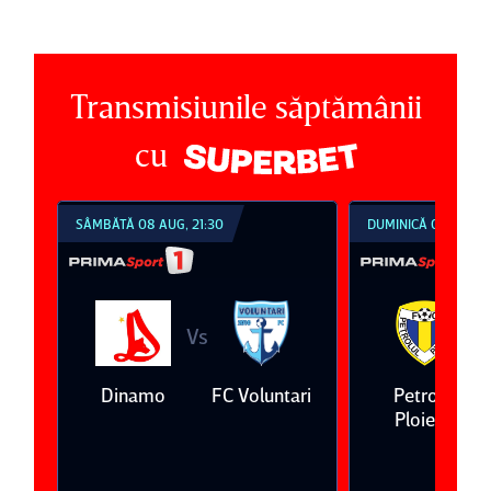
Transmisiunile săptămânii
cu
SÂMBĂTĂ 08 AUG, 21:30
DUMINICĂ 09 AUG, 1
Vs
V
eda
Dinamo
FC Voluntari
Petrolul
Ploieşti