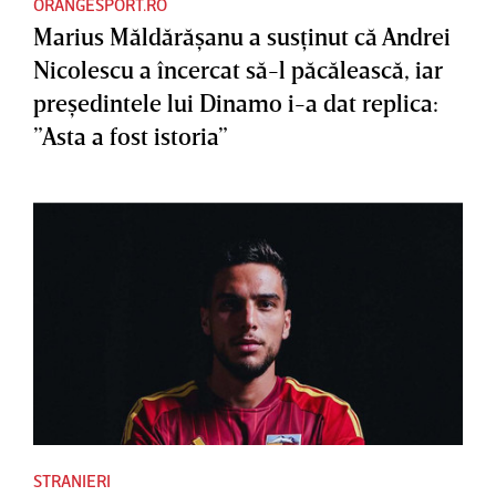
ORANGESPORT.RO
Marius Măldărăşanu a susţinut că Andrei
Nicolescu a încercat să-l păcălească, iar
preşedintele lui Dinamo i-a dat replica:
”Asta a fost istoria”
STRANIERI