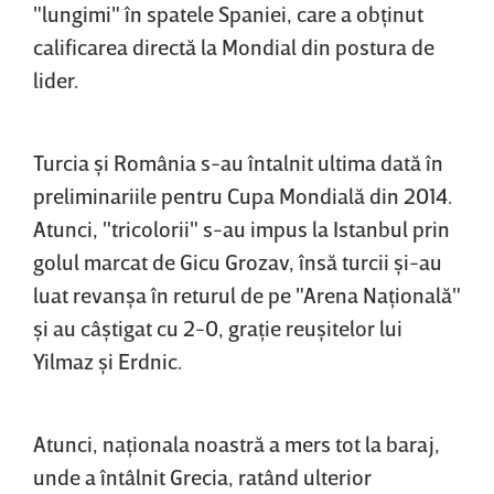
"lungimi" în spatele Spaniei, care a obţinut
calificarea directă la Mondial din postura de
lider.
Turcia şi România s-au întalnit ultima dată în
preliminariile pentru Cupa Mondială din 2014.
Atunci, "tricolorii" s-au impus la Istanbul prin
golul marcat de Gicu Grozav, însă turcii şi-au
luat revanşa în returul de pe "Arena Naţională"
şi au câştigat cu 2-0, graţie reuşitelor lui
Yilmaz şi Erdnic.
Atunci, naţionala noastră a mers tot la baraj,
unde a întâlnit Grecia, ratând ulterior