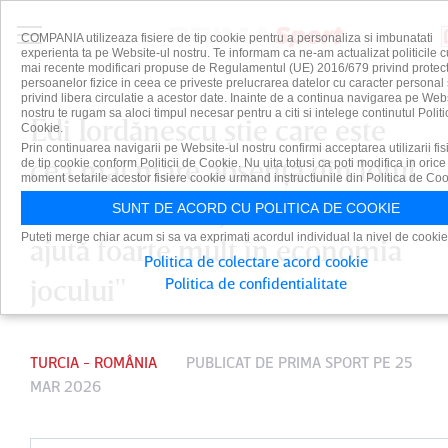
COMPANIA utilizeaza fisiere de tip cookie pentru a personaliza si imbunatati
experienta ta pe Website-ul nostru. Te informam ca ne-am actualizat politicile c
mai recente modificari propuse de Regulamentul (UE) 2016/679 privind protect
persoanelor fizice in ceea ce priveste prelucrarea datelor cu caracter personal 
privind libera circulatie a acestor date. Inainte de a continua navigarea pe Web
nostru te rugam sa aloci timpul necesar pentru a citi si intelege continutul Politi
Edi Iordănescu ştie care este
Cookie.
Prin continuarea navigarii pe Website-ul nostru confirmi acceptarea utilizarii fis
cea mai mare absenţă din lotul
de tip cookie conform Politicii de Cookie. Nu uita totusi ca poti modifica in orice
moment setarile acestor fisiere cookie urmand instructiunile din Politica de Coo
României: "Un jucător care
SUNT DE ACORD CU POLITICA DE COOKIE
Puteti merge chiar acum si sa va exprimati acordul individual la nivel de cookie
ajută foarte mult în economia
Politica de colectare acord cookie
jocului"
Politica de confidentialitate
TURCIA - ROMÂNIA
PUBLICAT DE
PRIMA SPORT
PE 25
MAR 2026