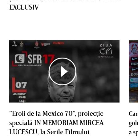
EXCLUSIV
”Eroii de la Mexico 70”, proiecţie
Cam
specială IN MEMORIAM MIRCEA
gol
LUCESCU, la Serile Filmului
a s