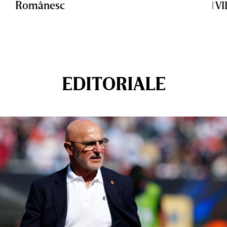
Românesc
| V
EDITORIALE