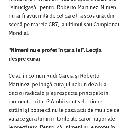
“sinucigaşă” pentru Roberto Martinez. Nimeni
nu ar fi avut milă de cel care l-a scos urât din
scenă pe marele CR7, la ultimul său Campionat
Mondial.
“Nimeni nu e profet în ţara lui”. Lecţia
despre curaj
Ce au în comun Rudi Garcia şi Roberto
Martinez, pe lângă curajul nebun de a lua
decizii radicale şi aş respecta principiile în
momente critice? Ambii sunt selecţioneri
străini şi poate că nu le pasă atât de mult de ce
va zice gura lumii în ţările ale căror naţionale
le pregătesc. Pentru că “nimeni nu e profet în