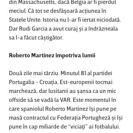
din Massachusetts, dacă Belgia ar fi pierdut
meciul. Că tot se desfăşoară acţiunea în
Statele Unite. Istoria nu l-ar fi iertat niciodată.
Dar Rudi Garcia a avut curaj şi a îndrăzneala
sa l-a făcut câştigător.
Roberto Martinez împotriva lumii
Două zile mai târziu. Minutul 81 al partidei
Portugalia - Croaţia. Est-europenii tocmai
marchează, dar lusitanii au şansa ca un mic
offside să se vadă la VAR. Este momentul în
care spaniolul Roberto Martinez îşi pune pe
masă contractul cu Federaţia Portugheză şi îşi
pune în cap miliarde de “viciaţi” ai fotbalului.