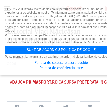
COMPANIA utilizeaza fisiere de tip cookie pentru a personaliza si imbunatati
experienta ta pe Website-ul nostru. Te informam ca ne-am actualizat politicile c
mai recente modificari propuse de Regulamentul (UE) 2016/679 privind protect
persoanelor fizice in ceea ce priveste prelucrarea datelor cu caracter personal 
privind libera circulatie a acestor date. Inainte de a continua navigarea pe Web
nostru te rugam sa aloci timpul necesar pentru a citi si intelege continutul Politi
Editorial Vlad Măcicăşan |
Cookie.
Prin continuarea navigarii pe Website-ul nostru confirmi acceptarea utilizarii fis
Două lecţii despre curaj
de tip cookie conform Politicii de Cookie. Nu uita totusi ca poti modifica in orice
moment setarile acestor fisiere cookie urmand instructiunile din Politica de Coo
SUNT DE ACORD CU POLITICA DE COOKIE
Puteti merge chiar acum si sa va exprimati acordul individual la nivel de cookie
EDITORIALE
PUBLICAT DE
MACICASAN VLAD
PE 3 IUL
Politica de colectare acord cookie
2026
Politica de confidentialitate
ADAUGĂ
PRIMASPORT.RO
CA SURSĂ PREFERATĂ ÎN 