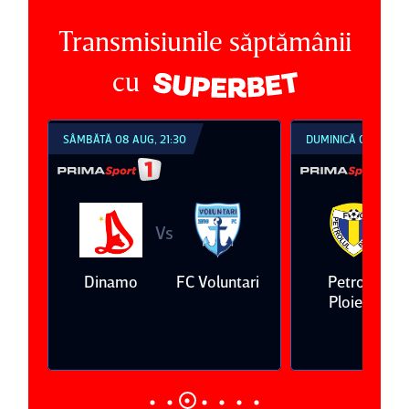
Transmisiunile săptămânii
cu
SÂMBĂTĂ 08 AUG, 21:30
DUMINICĂ 09 AUG, 1
Vs
V
eda
Dinamo
FC Voluntari
Petrolul
Ploieşti