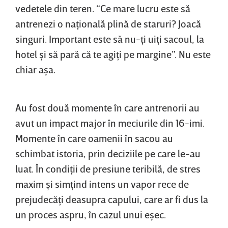
vedetele din teren. “Ce mare lucru este să
antrenezi o naţională plină de staruri? Joacă
singuri. Important este să nu-ţi uiţi sacoul, la
hotel şi să pară că te agiţi pe margine”. Nu este
chiar aşa.
Au fost două momente în care antrenorii au
avut un impact major în meciurile din 16-imi.
Momente în care oamenii în sacou au
schimbat istoria, prin deciziile pe care le-au
luat. În condiţii de presiune teribilă, de stres
maxim şi simţind intens un vapor rece de
prejudecăţi deasupra capului, care ar fi dus la
un proces aspru, în cazul unui eşec.