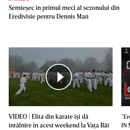
Semieşec în primul meci al sezonului din
Eredivisie pentru Dennis Man
VIDEO | Elita din karate îşi dă
”Er
întâlnire în acest weekend la Vaţa Băi
IN