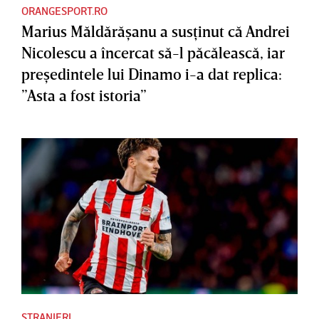
ORANGESPORT.RO
Marius Măldărăşanu a susţinut că Andrei
Nicolescu a încercat să-l păcălească, iar
preşedintele lui Dinamo i-a dat replica:
”Asta a fost istoria”
STRANIERI