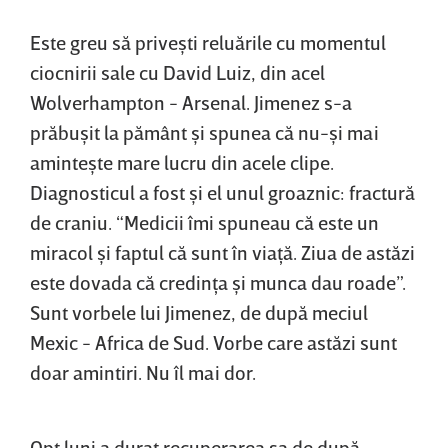
Este greu să priveşti reluările cu momentul
ciocnirii sale cu David Luiz, din acel
Wolverhampton - Arsenal. Jimenez s-a
prăbuşit la pământ şi spunea că nu-şi mai
aminteşte mare lucru din acele clipe.
Diagnosticul a fost şi el unul groaznic: fractură
de craniu. “Medicii îmi spuneau că este un
miracol şi faptul că sunt în viaţă. Ziua de astăzi
este dovada că credinţa şi munca dau roade”.
Sunt vorbele lui Jimenez, de după meciul
Mexic - Africa de Sud. Vorbe care astăzi sunt
doar amintiri. Nu îl mai dor.
Opt luni a durat recuperarea sa de după