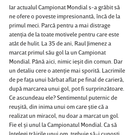
Iar actualul Campionat Mondial s-a grăbit să
ne ofere o poveste impresionantă, încă de la
primul meci. Parcă pentru a mai distrage
atenţia de la toate motivele pentru care este
atât de hulit. La 35 de ani, Raul Jimenez a
marcat primul său gol la un Campionat
Mondial. Până aici, nimic ieşit din comun. Dar
un detaliu cere o atenţie mai sporită. Lacrimile
de pe faţa unui bărbat aflat pe final de carieră,
după marcarea unui gol, pot fi surprinzătoare.
Ce ascundeau ele? Sentimentul puternic de
reuşită, din inima unui om care ştie că a
realizat un miracol, nu doar a marcat un gol.
Fie el şi unul la Campionatul Mondial. Ca să
înţelegi trăirile unui om, trebuie să-i cunoşti