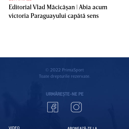
Editorial Vlad Măcicăşan | Abia acum
victoria Paraguayului capătă sens
© 2022 PrimaSport
Toate drepturile rezervate.
URMĂREȘTE-NE PE
VIDEO
ABONEAZĂ-TE LA