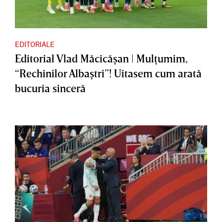
EDITORIALE
Editorial Vlad Măcicăşan | Mulţumim,
“Rechinilor Albaştri”! Uitasem cum arată
bucuria sinceră