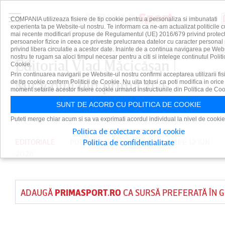
COMPANIA utilizeaza fisiere de tip cookie pentru a personaliza si imbunatati
experienta ta pe Website-ul nostru. Te informam ca ne-am actualizat politicile c
mai recente modificari propuse de Regulamentul (UE) 2016/679 privind protect
persoanelor fizice in ceea ce priveste prelucrarea datelor cu caracter personal 
privind libera circulatie a acestor date. Inainte de a continua navigarea pe Web
nostru te rugam sa aloci timpul necesar pentru a citi si intelege continutul Politi
Editorial Vlad Măcicăşan |
Cookie.
Prin continuarea navigarii pe Website-ul nostru confirmi acceptarea utilizarii fis
Miracolul din prima zi a
de tip cookie conform Politicii de Cookie. Nu uita totusi ca poti modifica in orice
moment setarile acestor fisiere cookie urmand instructiunile din Politica de Coo
Mondialului
SUNT DE ACORD CU POLITICA DE COOKIE
Puteti merge chiar acum si sa va exprimati acordul individual la nivel de cookie
Politica de colectare acord cookie
EDITORIALE
PUBLICAT DE
MACICASAN VLAD
PE 12 IUN
Politica de confidentialitate
2026
ADAUGĂ
PRIMASPORT.RO
CA SURSĂ PREFERATĂ ÎN 