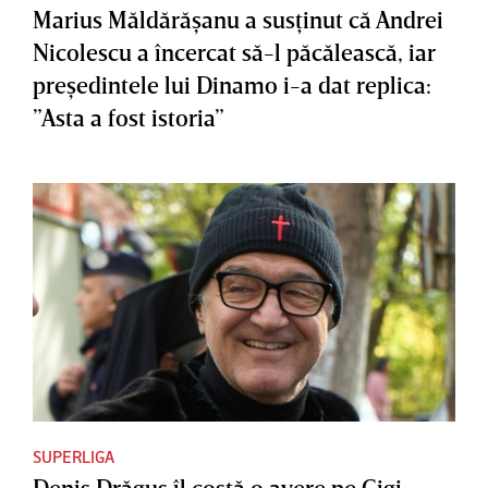
Marius Măldărăşanu a susţinut că Andrei
Nicolescu a încercat să-l păcălească, iar
preşedintele lui Dinamo i-a dat replica:
”Asta a fost istoria”
SUPERLIGA
Denis Drăguş îl costă o avere pe Gigi