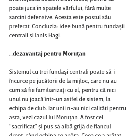
poate juca în spatele vârfului, fără multe
sarcini defensive. Acesta este postul său
preferat. Concluzia: idee bună pentru fundaşii
centrali şi Ianis Hagi.
…dezavantaj pentru Moruţan
Sistemul cu trei fundaşi centrali poate să-i
încurce pe jucătorii de la mijloc, care nu au
cum să fie familiarizaţi cu el, pentru că nici
unul nu joacă într-un astfel de sistem, la
echipa de club. Iar unii n-au nici calităţi pentru
asta, vezi cazul lui Moruţan. A fost cel
“sacrificat” şi pus să aibă grijă de flancul
drept, când echipa se apăra. Ceea ce a arătat