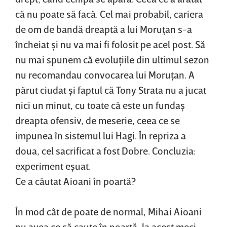
că nu poate să facă. Cel mai probabil, cariera
de om de bandă dreaptă a lui Moruţan s-a
încheiat şi nu va mai fi folosit pe acel post. Să
nu mai spunem că evoluţiile din ultimul sezon
nu recomandau convocarea lui Moruţan. A
părut ciudat şi faptul că Tony Strata nu a jucat
nici un minut, cu toate că este un fundaş
dreapta ofensiv, de meserie, ceea ce se
impunea în sistemul lui Hagi. În repriza a
doua, cel sacrificat a fost Dobre. Concluzia:
experiment eşuat.
Ce a căutat Aioani în poartă?
În mod cât de poate de normal, Mihai Aioani
nu avea ce să caute în poartă, la acest meci.