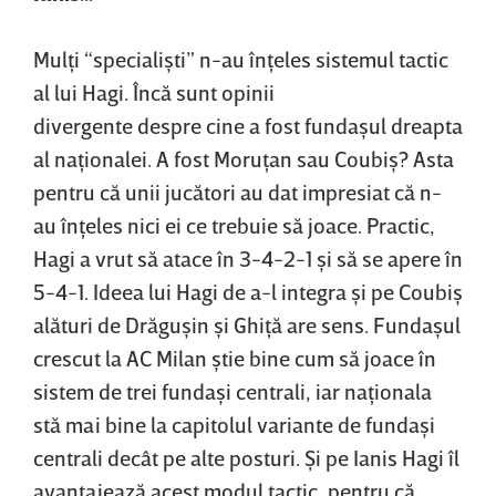
Mulţi “specialişti” n-au înţeles sistemul tactic
al lui Hagi. Încă sunt opinii
divergente despre cine a fost fundaşul dreapta
al naţionalei. A fost Moruţan sau Coubiş? Asta
pentru că unii jucători au dat impresiat că n-
au înţeles nici ei ce trebuie să joace. Practic,
Hagi a vrut să atace în 3-4-2-1 şi să se apere în
5-4-1. Ideea lui Hagi de a-l integra şi pe Coubiş
alături de Drăguşin şi Ghiţă are sens. Fundaşul
crescut la AC Milan ştie bine cum să joace în
sistem de trei fundaşi centrali, iar naţionala
stă mai bine la capitolul variante de fundaşi
centrali decât pe alte posturi. Şi pe Ianis Hagi îl
avantajează acest modul tactic, pentru că