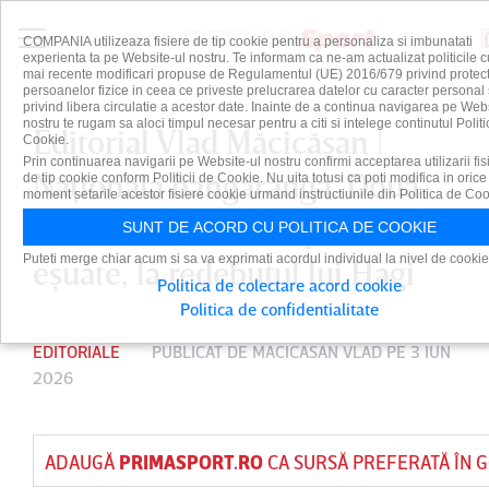
COMPANIA utilizeaza fisiere de tip cookie pentru a personaliza si imbunatati
experienta ta pe Website-ul nostru. Te informam ca ne-am actualizat politicile c
mai recente modificari propuse de Regulamentul (UE) 2016/679 privind protect
persoanelor fizice in ceea ce priveste prelucrarea datelor cu caracter personal 
privind libera circulatie a acestor date. Inainte de a continua navigarea pe Web
nostru te rugam sa aloci timpul necesar pentru a citi si intelege continutul Politi
Editorial Vlad Măcicăşan |
Cookie.
Prin continuarea navigarii pe Website-ul nostru confirmi acceptarea utilizarii fis
Naţionala bangaranga. Două
de tip cookie conform Politicii de Cookie. Nu uita totusi ca poti modifica in orice
moment setarile acestor fisiere cookie urmand instructiunile din Politica de Coo
idei bune şi două experimente
SUNT DE ACORD CU POLITICA DE COOKIE
Puteti merge chiar acum si sa va exprimati acordul individual la nivel de cookie
eşuate, la redebutul lui Hagi
Politica de colectare acord cookie
Politica de confidentialitate
EDITORIALE
PUBLICAT DE
MACICASAN VLAD
PE 3 IUN
2026
ADAUGĂ
PRIMASPORT.RO
CA SURSĂ PREFERATĂ ÎN 