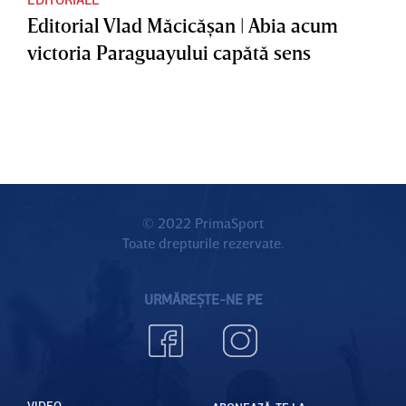
Editorial Vlad Măcicăşan | Abia acum
victoria Paraguayului capătă sens
© 2022 PrimaSport
Toate drepturile rezervate.
URMĂREȘTE-NE PE
VIDEO