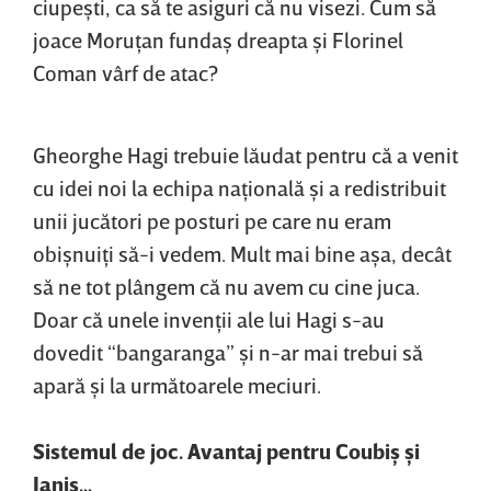
ciupeşti, ca să te asiguri că nu visezi. Cum să
joace Moruţan fundaş dreapta şi Florinel
Coman vârf de atac?
Gheorghe Hagi trebuie lăudat pentru că a venit
cu idei noi la echipa naţională şi a redistribuit
unii jucători pe posturi pe care nu eram
obişnuiţi să-i vedem. Mult mai bine aşa, decât
să ne tot plângem că nu avem cu cine juca.
Doar că unele invenţii ale lui Hagi s-au
dovedit “bangaranga” şi n-ar mai trebui să
apară şi la următoarele meciuri.
Sistemul de joc. Avantaj pentru Coubiş şi
Ianis…