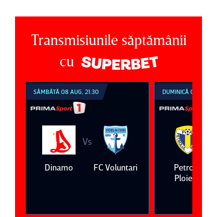
Transmisiunile săptămânii
cu
SÂMBĂTĂ 08 AUG, 21:30
DUMINICĂ 09 AUG, 18:30
Vs
Vs
Dinamo
FC Voluntari
Petrolul
Oţ
Ploieşti