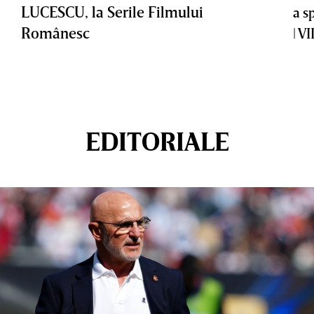
LUCESCU, la Serile Filmului
a s
Românesc
| V
EDITORIALE