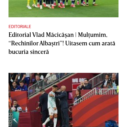
EDITORIALE
Editorial Vlad Măcicăşan | Mulţumim,
“Rechinilor Albaştri”! Uitasem cum arată
bucuria sinceră