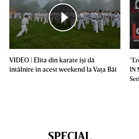
VIDEO | Elita din karate îşi dă
”Er
întâlnire în acest weekend la Vaţa Băi
IN
Ser
SPECIAL