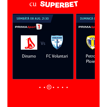
cu
SÂMBĂTĂ 08 AUG, 21:30
DUMINICĂ 09 AUG, 1
Vs
V
eda
Dinamo
FC Voluntari
Petrolul
Ploieşti