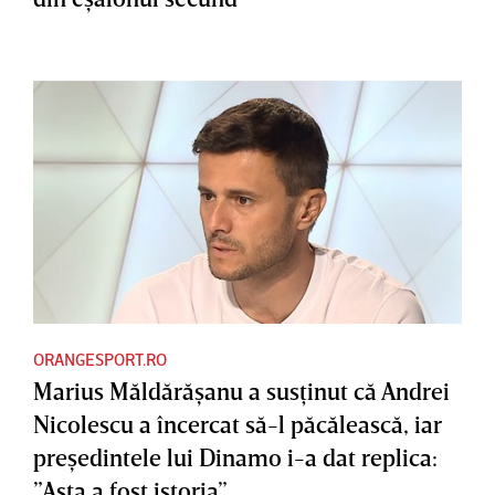
ORANGESPORT.RO
Marius Măldărăşanu a susţinut că Andrei
Nicolescu a încercat să-l păcălească, iar
preşedintele lui Dinamo i-a dat replica:
”Asta a fost istoria”