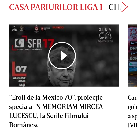
CASA PARIURILOR LIGA 1
CHAMP
”Eroii de la Mexico 70”, proiecţie
Cam
specială IN MEMORIAM MIRCEA
gol
LUCESCU, la Serile Filmului
a s
Românesc
| V