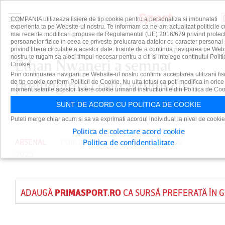
COMPANIA utilizeaza fisiere de tip cookie pentru a personaliza si imbunatati
experienta ta pe Website-ul nostru. Te informam ca ne-am actualizat politicile c
mai recente modificari propuse de Regulamentul (UE) 2016/679 privind protect
persoanelor fizice in ceea ce priveste prelucrarea datelor cu caracter personal 
privind libera circulatie a acestor date. Inainte de a continua navigarea pe Web
nostru te rugam sa aloci timpul necesar pentru a citi si intelege continutul Politi
Ethan Nwaneri a semnat
Cookie.
Prin continuarea navigarii pe Website-ul nostru confirmi acceptarea utilizarii fis
prelungirea contractului cu
de tip cookie conform Politicii de Cookie. Nu uita totusi ca poti modifica in orice
moment setarile acestor fisiere cookie urmand instructiunile din Politica de Coo
Arsenal Londra
SUNT DE ACORD CU POLITICA DE COOKIE
Puteti merge chiar acum si sa va exprimati acordul individual la nivel de cookie
Politica de colectare acord cookie
ARSENAL
PUBLICAT DE
DAIAN CUTU
PE 8 AUG
Politica de confidentialitate
2025
ADAUGĂ
PRIMASPORT.RO
CA SURSĂ PREFERATĂ ÎN 