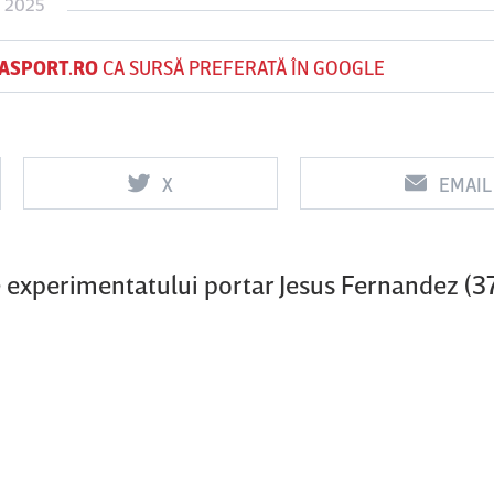
L 2025
ASPORT.RO
CA SURSĂ PREFERATĂ ÎN GOOGLE
Vs
Vs
f
FCSB
UTA Arad
Rapid
X
EMAIL
ile experimentatului portar Jesus Fernandez (37