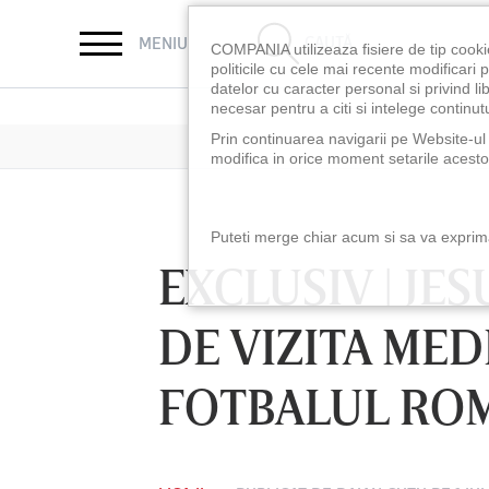
CAUTĂ
MENIU
COMPANIA utilizeaza fisiere de tip cooki
politicile cu cele mai recente modificar
datelor cu caracter personal si privind l
necesar pentru a citi si intelege continutu
Prin continuarea navigarii pe Website-ul n
modifica in orice moment setarile acestor
Puteti merge chiar acum si sa va exprimat
EXCLUSIV | JE
DE VIZITA MED
FOTBALUL RO
LUNI 10 AUG, 18:30
LUNI 10 AUG, 21:3