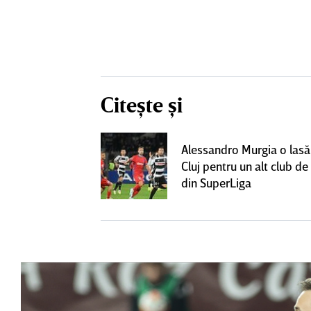
Citește și
lecat de la
Alessandro Murgia o lasă
t cu alt club
Cluj pentru un alt club de 
lt succes"
din SuperLiga