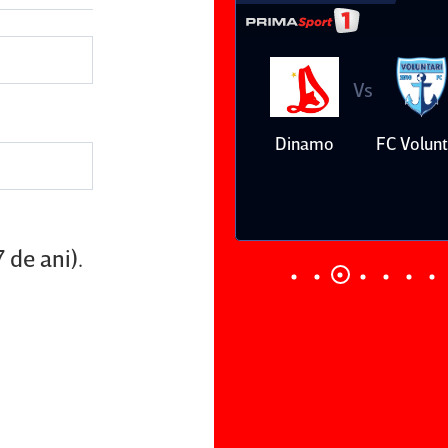
Vs
Vs
Farul
Csikszereda
Dinamo
FC Volunt
Constanţa
 de ani).