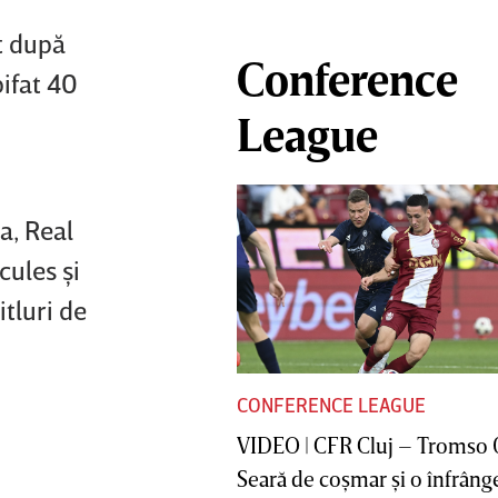
ct după
Conference
bifat 40
League
a, Real
cules şi
tluri de
CONFERENCE LEAGUE
VIDEO | CFR Cluj – Tromso 
Seară de coşmar şi o înfrânge