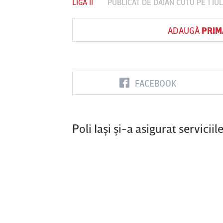
LIGA II
PUBLICAT DE
DAIAN CUTU
PE 1 IU
ADAUGĂ
PRIM
Vs
FC Botoşani
Corvinul
Sepsi OSK S
Hunedoara
Gheorghe
FACEBOOK
Poli Iaşi şi-a asigurat servici