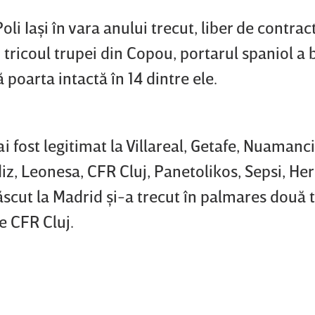
i Iaşi în vara anului trecut, liber de contra
 tricoul trupei din Copou, portarul spaniol a 
poarta intactă în 14 dintre ele.
 fost legitimat la Villareal, Getafe, Nuamanci
z, Leonesa, CFR Cluj, Panetolikos, Sepsi, Her
scut la Madrid şi-a trecut în palmares două ti
e CFR Cluj.