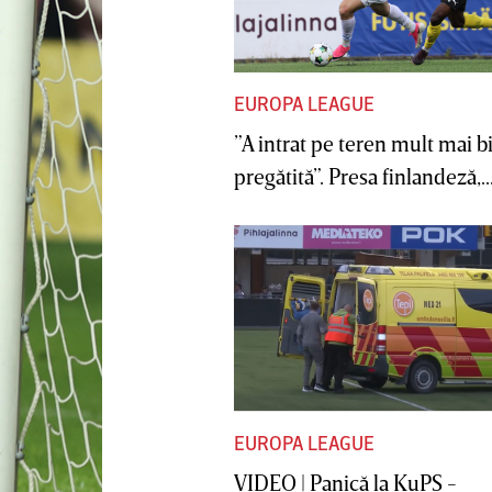
EUROPA LEAGUE
”A intrat pe teren mult mai b
pregătită”. Presa finlandeză,..
EUROPA LEAGUE
VIDEO | Panică la KuPS -