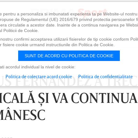
e pentru a personaliza si imbunatati experienta ta pe Website-ul nostr
i propuse de Regulamentul (UE) 2016/679 privind protectia persoanelor f
ibera circulatie a acestor date. Inainte de a continua navigarea pe Websi
l Politicii de Cookie.
ostru confirmi acceptarea utilizarii fisierelor de tip cookie conform Polit
 fisiere cookie urmand instructiunile din Politica de Cookie.
SUNT DE ACORD CU POLITICA DE COOKIE
i acordul individual la nivel de cookie:
SUS FERNANDEZ A TRE
Politica de colectare acord cookie
Politica de confidentialitate
ICALĂ ŞI VA CONTINUA
MÂNESC
0
VINERI 07 AUG, 21:00
SÂ