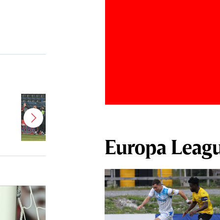
Jucătorul dorit de Pancu în
Giuleşti vrea să rupă contractul cu
CFR Cluj: ”A făcut notificare la
club”
Europa Leag