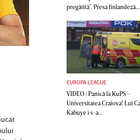
pregătită”. Presa finlandeză,..
EUROPA LEAGUE
VIDEO | Panică la KuPS -
Universitatea Craiova! Lui C
Kabuye i s-a...
jucat
bului