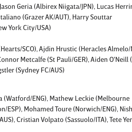
ason Geria (Albirex Niigata/JPN), Lucas Herr
taliano (Grazer AK/AUT), Harry Souttar
New York City/USA)
(Hearts/SCO), Ajdin Hrustic (Heracles Almelo/
 Connor Metcalfe (St Pauli/GER), Aiden O'Neill
stler (Sydney FC/AUS)
nda (Watford/ENG), Mathew Leckie (Melbourne
llon/ESP), Mohamed Toure (Norwich/ENG), Nis
AUS), Cristian Volpato (Sassuolo/ITA), Tete Ye