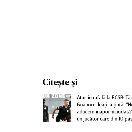
Citește și
Atac în rafală la FCSB: Tă
 o lasă pe ”U”
Gnahore, luaţi la ţintă: "N
club de tradiţie
aducem înapoi niciodată"
un jucător care din 10 pas
dă înapoi"