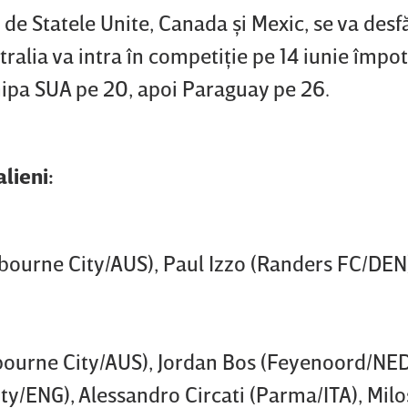
e Statele Unite, Canada şi Mexic, se va desf
stralia va intra în competiţie pe 14 iunie împo
echipa SUA pe 20, apoi Paraguay pe 26.
lieni:
lbourne City/AUS), Paul Izzo (Randers FC/DEN
lbourne City/AUS), Jordan Bos (Feyenoord/NED
/ENG), Alessandro Circati (Parma/ITA), Milo