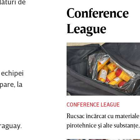
lături de
Conference
League
 echipei
pare, la
CONFERENCE LEAGUE
Rucsac încărcat cu materiale
araguay.
pirotehnice şi alte substanţe, 