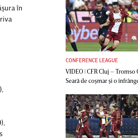
ăşura în
triva
CONFERENCE LEAGUE
VIDEO | CFR Cluj – Tromso 
Seară de coşmar şi o înfrânge
),
),
s