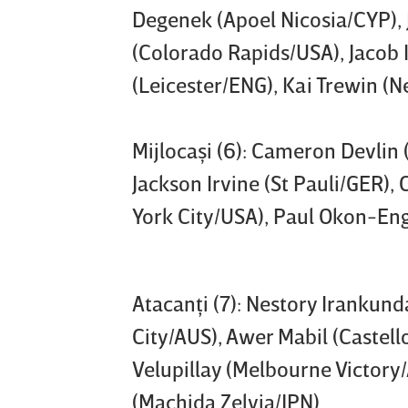
Degenek (Apoel Nicosia/CYP), J
(Colorado Rapids/USA), Jacob I
(Leicester/ENG), Kai Trewin (
Mijlocaşi (6): Cameron Devlin 
Jackson Irvine (St Pauli/GER),
York City/USA), Paul Okon-Eng
Atacanţi (7): Nestory Iranku
City/AUS), Awer Mabil (Caste
Velupillay (Melbourne Victory/
(Machida Zelvia/JPN)