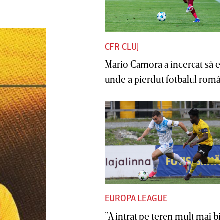
CFR CLUJ
Mario Camora a încercat să e
unde a pierdut fotbalul român
EUROPA LEAGUE
”A intrat pe teren mult mai b