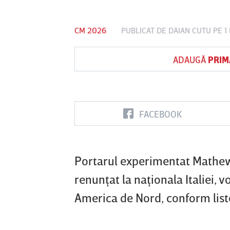
CM 2026
PUBLICAT DE
DAIAN CUTU
PE 1
Vs
ADAUGĂ
PRIM
FC Botoşani
Corvinul
Sepsi OSK S
Hunedoara
Gheorghe
FACEBOOK
Portarul experimentat Mathew 
renunţat la naţionala Italiei, 
America de Nord, conform liste