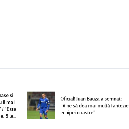
nase şi
Oficial! Juan Bauza a semnat:
u îl mai
”Vine să dea mai multă fantezie
 / "Este
echipei noastre”
e, 8 le