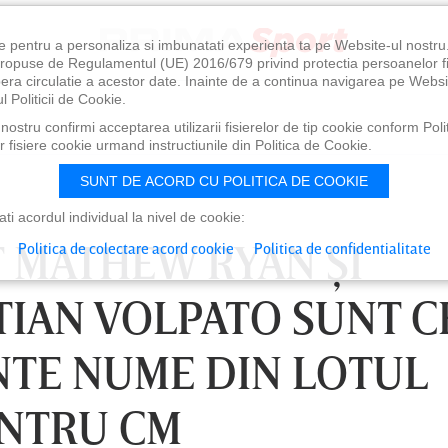
e pentru a personaliza si imbunatati experienta ta pe Website-ul nostr
i propuse de Regulamentul (UE) 2016/679 privind protectia persoanelor f
ibera circulatie a acestor date. Inainte de a continua navigarea pe Websi
l Politicii de Cookie.
ostru confirmi acceptarea utilizarii fisierelor de tip cookie conform Polit
 fisiere cookie urmand instructiunile din Politica de Cookie.
SUNT DE ACORD CU POLITICA DE COOKIE
i acordul individual la nivel de cookie:
 MATHEW RYAN ŞI
Politica de colectare acord cookie
Politica de confidentialitate
TIAN VOLPATO SUNT C
NTE NUME DIN LOTUL
ENTRU CM
0
VINERI 07 AUG, 21:00
SÂ