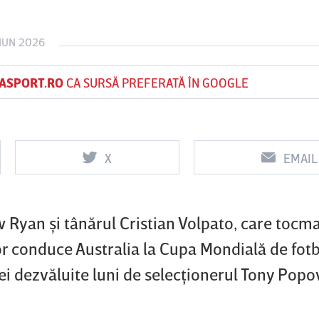
 IUN 2026
Vs
Vs
ASPORT.RO
CA SURSĂ PREFERATĂ ÎN GOOGLE
f
FCSB
UTA Arad
Rapid
X
EMAIL
Ryan şi tânărul Cristian Volpato, care tocma
vor conduce Australia la Cupa Mondială de fotb
i dezvăluite luni de selecţionerul Tony Popov