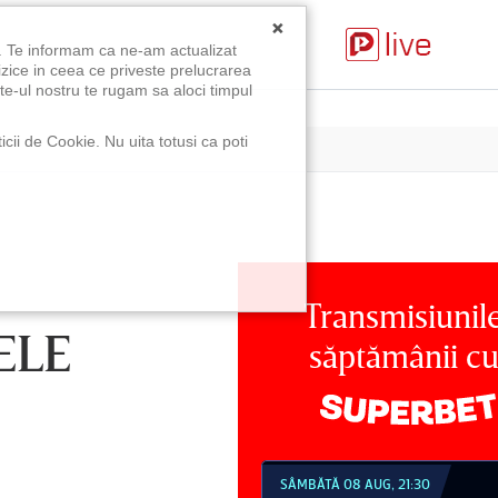
×
u. Te informam ca ne-am actualizat
izice in ceea ce priveste prelucrarea
te-ul nostru te rugam sa aloci timpul
icii de Cookie. Nu uita totusi ca poti
Transmisiunil
ELE
săptămânii c
MBĂTĂ 08 AUG, 18:30
SÂMBĂTĂ 08 AUG, 21:30