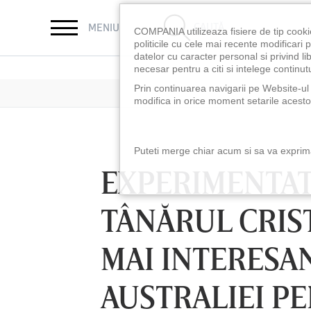
CAUTĂ
MENIU
COMPANIA utilizeaza fisiere de tip cooki
politicile cu cele mai recente modificar
datelor cu caracter personal si privind l
necesar pentru a citi si intelege continutu
Prin continuarea navigarii pe Website-ul n
modifica in orice moment setarile acestor
Puteti merge chiar acum si sa va exprimat
EXPERIMENTAT
TÂNĂRUL CRIS
MAI INTERESA
AUSTRALIEI P
LUNI 10 AUG, 18:30
LUNI 10 AUG, 21:3