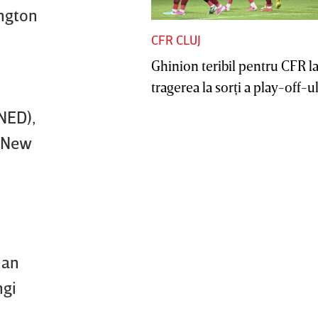
ington
CFR CLUJ
Ghinion teribil pentru CFR l
tragerea la sorţi a play-off-ul
NED),
 (New
han
ngi