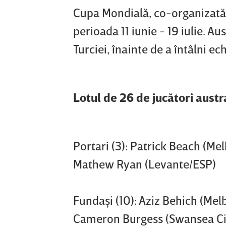
Cupa Mondială, co-organizată d
perioada 11 iunie - 19 iulie. Au
Turciei, înainte de a întâlni 
Lotul de 26 de jucători austra
Portari (3): Patrick Beach (Me
Mathew Ryan (Levante/ESP)
Fundaşi (10): Aziz Behich (Me
Cameron Burgess (Swansea City