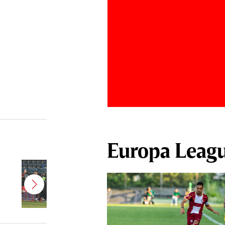
Europa Leag
Jucătorul dorit de Pancu în
Giuleşti vrea să rupă contractul cu
CFR Cluj: ”A făcut notificare la
club”