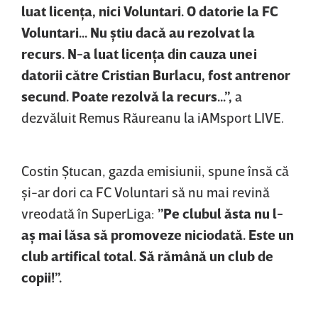
luat licenţa, nici Voluntari. O datorie la FC
Voluntari... Nu ştiu dacă au rezolvat la
recurs. N-a luat licenţa din cauza unei
datorii către Cristian Burlacu, fost antrenor
secund. Poate rezolvă la recurs...”,
a
dezvăluit Remus Răureanu la iAMsport LIVE.
Costin Ştucan, gazda emisiunii, spune însă că
şi-ar dori ca FC Voluntari să nu mai revină
vreodată în SuperLiga:
”Pe clubul ăsta nu l-
aş mai lăsa să promoveze niciodată. Este un
club artifical total. Să rămână un club de
copii!”.