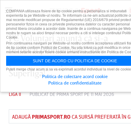
COMPANIA utilizeaza fisiere de tip cookie pentru a personaliza si imbunatati
experienta ta pe Website-ul nostru. Te informam ca ne-am actualizat politicile c
mai recente modificari propuse de Regulamentul (UE) 2016/679 privind protect
persoanelor fizice in ceea ce priveste prelucrarea datelor cu caracter personal 
privind libera circulatie a acestor date. Inainte de a continua navigarea pe Web
nostru te rugam sa aloci timpul necesar pentru a citi si intelege continutul Politi
FC Voluntari anunţă că şi-a
Cookie.
Prin continuarea navigarii pe Website-ul nostru confirmi acceptarea utilizarii fis
rezolvat problemele: ”Am
de tip cookie conform Politicii de Cookie. Nu uita totusi ca poti modifica in orice
moment setarile acestor fisiere cookie urmand instructiunile din Politica de Coo
primit licenţa pentru
SUNT DE ACORD CU POLITICA DE COOKIE
Puteti merge chiar acum si sa va exprimati acordul individual la nivel de cookie
Superliga!”
Politica de colectare acord cookie
Politica de confidentialitate
LIGA II
PUBLICAT DE
PRIMA SPORT
PE 11 MAI 2026
ADAUGĂ
PRIMASPORT.RO
CA SURSĂ PREFERATĂ ÎN 