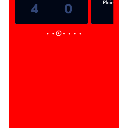
Ploieşti
4
0