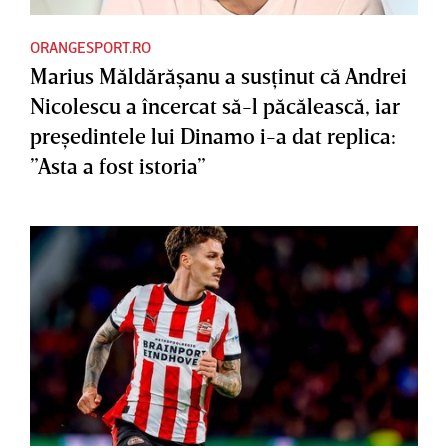
ORANGESPORT.RO
Marius Măldărăşanu a susţinut că Andrei
Nicolescu a încercat să-l păcălească, iar
preşedintele lui Dinamo i-a dat replica:
”Asta a fost istoria”