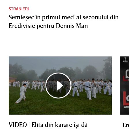
STRANIERI
Semieşec în primul meci al sezonului din
Eredivisie pentru Dennis Man
VIDEO | Elita din karate îşi dă
”Er