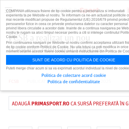
COMPANIA utilizeaza fisiere de tip cookie pentru a personaliza si imbunatati
experienta ta pe Website-ul nostru. Te informam ca ne-am actualizat politicile c
mai recente modificari propuse de Regulamentul (UE) 2016/679 privind protect
persoanelor fizice in ceea ce priveste prelucrarea datelor cu caracter personal 
privind libera circulatie a acestor date. Inainte de a continua navigarea pe Web
nostru te rugam sa aloci timpul necesar pentru a citi si intelege continutul Politi
FCSB a realizat un nou
Cookie.
Prin continuarea navigarii pe Website-ul nostru confirmi acceptarea utilizarii fis
transfer! Fundaşul central a
de tip cookie conform Politicii de Cookie. Nu uita totusi ca poti modifica in orice
moment setarile acestor fisiere cookie urmand instructiunile din Politica de Coo
bătut palma cu Gigi Becali
SUNT DE ACORD CU POLITICA DE COOKIE
Puteti merge chiar acum si sa va exprimati acordul individual la nivel de cookie
Politica de colectare acord cookie
FCSB
PUBLICAT DE
TUDOR MOISA
PE 5 SEP 2025
Politica de confidentialitate
ADAUGĂ
PRIMASPORT.RO
CA SURSĂ PREFERATĂ ÎN 