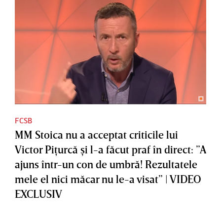
FCSB
MM Stoica nu a acceptat criticile lui
Victor Piţurcă şi l-a făcut praf în direct: ”A
ajuns într-un con de umbră! Rezultatele
mele el nici măcar nu le-a visat” | VIDEO
EXCLUSIV