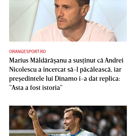
ORANGESPORT.RO
Marius Măldărăşanu a susţinut că Andrei
Nicolescu a încercat să-l păcălească, iar
preşedintele lui Dinamo i-a dat replica:
”Asta a fost istoria”