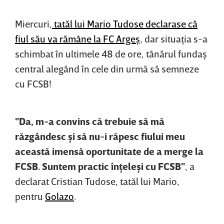
Miercuri,
tatăl lui Mario Tudose declarase că
fiul său va rămâne la FC Argeş
, dar situaţia s-a
schimbat în ultimele 48 de ore, tânărul fundaş
central alegând în cele din urmă să semneze
cu FCSB!
"Da, m-a convins că trebuie să mă
răzgândesc şi să nu-i răpesc fiului meu
această imensă oportunitate de a merge la
FCSB. Suntem practic înţeleşi cu FCSB"
, a
declarat Cristian Tudose, tatăl lui Mario,
pentru
Golazo
.