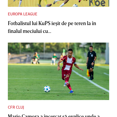
EUROPA LEAGUE
Fotbalistul lui KuPS ieşit de pe teren la în
finalul meciului cu...
CFR CLUJ
Mario Camora a încercat să explice unde a