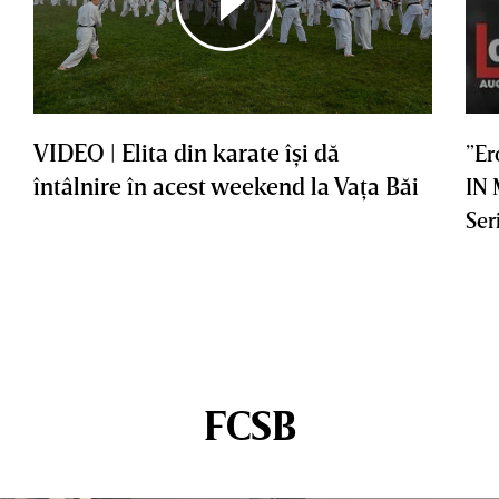
VIDEO | Elita din karate îşi dă
”Er
întâlnire în acest weekend la Vaţa Băi
IN
Ser
FCSB