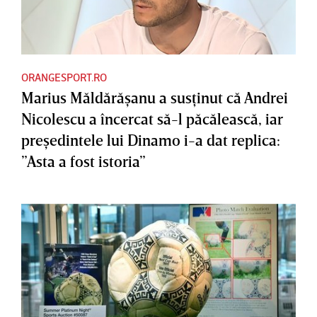
ORANGESPORT.RO
Marius Măldărăşanu a susţinut că Andrei
Nicolescu a încercat să-l păcălească, iar
preşedintele lui Dinamo i-a dat replica:
”Asta a fost istoria”