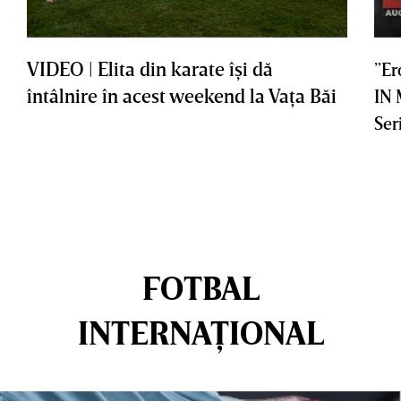
VIDEO | Elita din karate îşi dă
”Er
întâlnire în acest weekend la Vaţa Băi
IN
Ser
FOTBAL
INTERNAȚIONAL