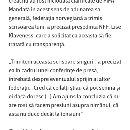
creat nu au fost niciodată clarificate de FIFA.
Mandată în acest sens de adunarea sa
generală, federaţia norvegiană a trimis
scrisoarea luni, a precizat preşedinta NFF, Lise
Klaveness, care a solicitat ca aceasta să fie
tratată cu transparenţă.
„Trimitem această scrisoare singuri”, a precizat
ea în cadrul unei conferinţe de presă,
întrebată despre eventualul sprijin al altor
federaţii. „Cred că ceilalţi ştiau că pot semna şi
ei dacă doresc (...) Am ajuns la concluzia că nu
are rost să facem presiuni asupra nimănui, că
asta nu duce decât la tensiuni.”