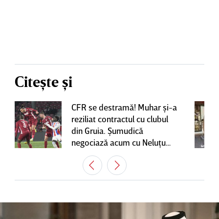
Citește și
CFR se destramă! Muhar şi-a
reziliat contractul cu clubul
din Gruia. Şumudică
negociază acum cu Neluţu
Varga, care mai are o
variantă pentru banca tehnică
| EXCLUSIV