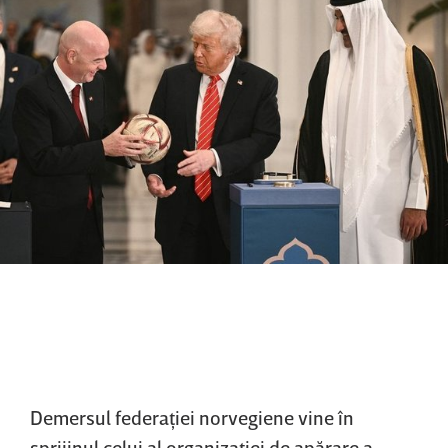
Demersul federaţiei norvegiene vine în
sprijinul celui al organizaţiei de apărare a