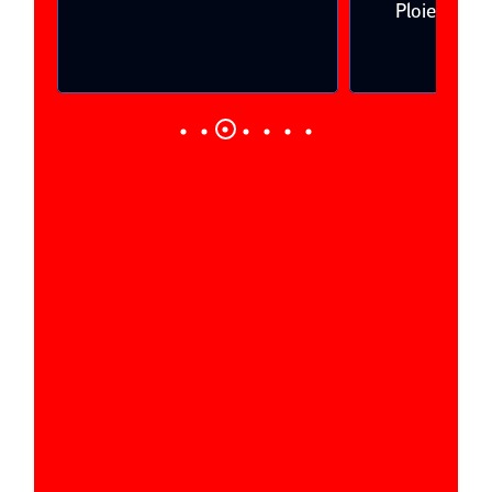
Ploieşti