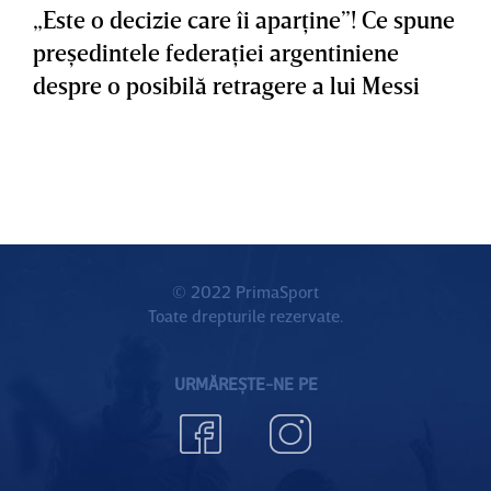
„Este o decizie care îi aparţine”! Ce spune
preşedintele federaţiei argentiniene
despre o posibilă retragere a lui Messi
© 2022 PrimaSport
Toate drepturile rezervate.
URMĂREȘTE-NE PE