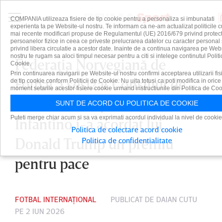
COMPANIA utilizeaza fisiere de tip cookie pentru a personaliza si imbunatati
experienta ta pe Website-ul nostru. Te informam ca ne-am actualizat politicile c
mai recente modificari propuse de Regulamentul (UE) 2016/679 privind protect
persoanelor fizice in ceea ce priveste prelucrarea datelor cu caracter personal 
privind libera circulatie a acestor date. Inainte de a continua navigarea pe Web
nostru te rugam sa aloci timpul necesar pentru a citi si intelege continutul Politi
Federaţia Norvegiană de
Cookie.
Prin continuarea navigarii pe Website-ul nostru confirmi acceptarea utilizarii fis
Fotbal a sesizat Consiliul de
de tip cookie conform Politicii de Cookie. Nu uita totusi ca poti modifica in orice
moment setarile acestor fisiere cookie urmand instructiunile din Politica de Coo
Etică FIFA, după ce Gianni
SUNT DE ACORD CU POLITICA DE COOKIE
Puteti merge chiar acum si sa va exprimati acordul individual la nivel de cookie
Infantino i-a acordat lui
Politica de colectare acord cookie
Donald Trump un premiu
Politica de confidentialitate
pentru pace
FOTBAL INTERNAȚIONAL
PUBLICAT DE
DAIAN CUTU
PE 2 IUN 2026