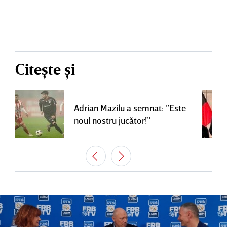
Citește și
Adrian Mazilu a semnat: ”Este
noul nostru jucător!”