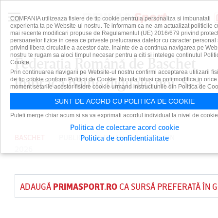
COMPANIA utilizeaza fisiere de tip cookie pentru a personaliza si imbunatati
experienta ta pe Website-ul nostru. Te informam ca ne-am actualizat politicile c
mai recente modificari propuse de Regulamentul (UE) 2016/679 privind protect
persoanelor fizice in ceea ce priveste prelucrarea datelor cu caracter personal 
privind libera circulatie a acestor date. Inainte de a continua navigarea pe Web
nostru te rugam sa aloci timpul necesar pentru a citi si intelege continutul Politi
Federaţia Română de Baschet
Cookie.
Prin continuarea navigarii pe Website-ul nostru confirmi acceptarea utilizarii fis
îmbracă haine digitale noi. S-a
de tip cookie conform Politicii de Cookie. Nu uita totusi ca poti modifica in orice
moment setarile acestor fisiere cookie urmand instructiunile din Politica de Coo
lansat FRB TV
SUNT DE ACORD CU POLITICA DE COOKIE
Puteti merge chiar acum si sa va exprimati acordul individual la nivel de cookie
Politica de colectare acord cookie
BASCHET
PUBLICAT DE
DAIAN CUTU
PE 3 IUN
Politica de confidentialitate
2026
ADAUGĂ
PRIMASPORT.RO
CA SURSĂ PREFERATĂ ÎN 