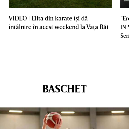
VIDEO | Elita din karate îşi dă
”Er
întâlnire în acest weekend la Vaţa Băi
IN
Ser
BASCHET